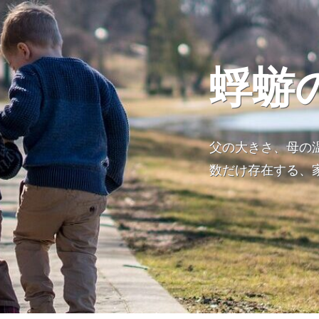
蜉蝣
父の大きさ、母の
数だけ存在する、