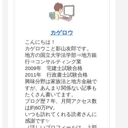
カゲロウ
こんにちは！
カゲロウこと影山友郎です。
地方の国立大学法学部⇒地方銀
行⇒コンサルティング業
2009年 宅建士試験合格
2011年 行政書士試験合格
興味分野は家族法と地方金融で
すが、あんまり関係ない記事も
たくさん書いてます。
ブログ歴７年、月間アクセス数
は約60万PV。
いつも訪れてくれる読者さんに
感謝です✨
（詳しいプロフィールは、上部