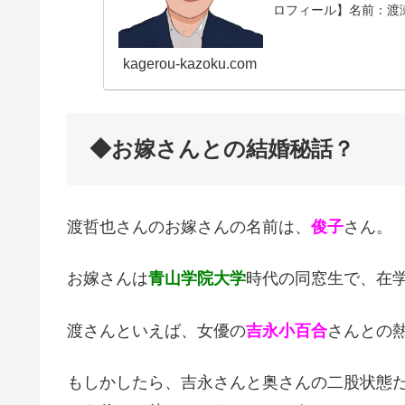
ロフィール】名前：渡瀬
年月日：20...
kagerou-kazoku.com
◆お嫁さんとの結婚秘話？
渡哲也さんのお嫁さんの名前は、
俊子
さん。
お嫁さんは
青山学院大学
時代の同窓生で、在
渡さんといえば、女優の
吉永小百合
さんとの
もしかしたら、吉永さんと奥さんの二股状態