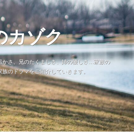
のカゾク
温かさ、兄のたくましさ、姉の優しさ…家族の
家族のドラマをご紹介していきます。