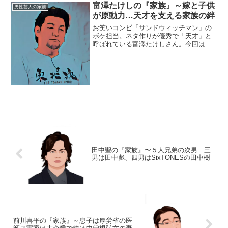
ル】名前：山里亮太（やまさと・りょう
富澤たけしの『家族』～嫁と子供
男性芸人の家族
た）生年月日：1977年4...
が原動力…天才を支える家族の絆
お笑いコンビ「サンドウィッチマン」の
ボケ担当。ネタ作りが優秀で「天才」と
呼ばれている富澤たけしさん。今回は、
そんな富澤さんを取り巻く『家族』にス
ポットを当て、ご紹介します。【本人プ
ロフィール】名前：富澤 たけし（とみ
ざわ・たけし）生年月日：...
田中聖の『家族』〜５人兄弟の次男…三
男は田中彪、四男はSixTONESの田中樹
前川喜平の『家族』～息子は厚労省の医