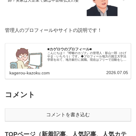
師？実家は大企業で妹は中曽根弘文の妻
管理人のプロフィールやサイトの説明です！
■カゲロウのプロフィール■
こんにちは！『蜉蝣のカゾク』の管理人・影山一郎（かげ
やま・いちろう）です。◆プロフィール地方の国立大学法
学部を出て、地方銀行に就職。現在はフリーで活動をして
います。 2009年12月2日 宅建士試験合格（合格率
15.85％） 2012年1月…
2026.07.05
kagerou-kazoku.com
コメント
コメントを書き込む
TOPページ（新着記事、人気記事、人気カテ