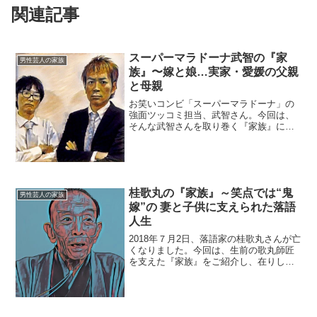
関連記事
スーパーマラドーナ武智の『家
男性芸人の家族
族』〜嫁と娘…実家・愛媛の父親
と母親
お笑いコンビ「スーパーマラドーナ」の
強面ツッコミ担当、武智さん。今回は、
そんな武智さんを取り巻く『家族』にス
ポットを当て、ご紹介します。【本人プ
ロフィール】本人：武智正剛（たけち・
せいごう）生年月日：1978年8月3日（38
歳）※2016年...
桂歌丸の『家族』～笑点では“鬼
男性芸人の家族
嫁”の 妻と子供に支えられた落語
人生
2018年７月2日、落語家の桂歌丸さんが亡
くなりました。今回は、生前の歌丸師匠
を支えた『家族』をご紹介し、在りし日
の故人を偲びたいと思います。【本人プ
ロフィール】名前：桂歌丸（かつら・う
たまる）本名：椎名巌（しいな・いわ
お）生年月日：193...