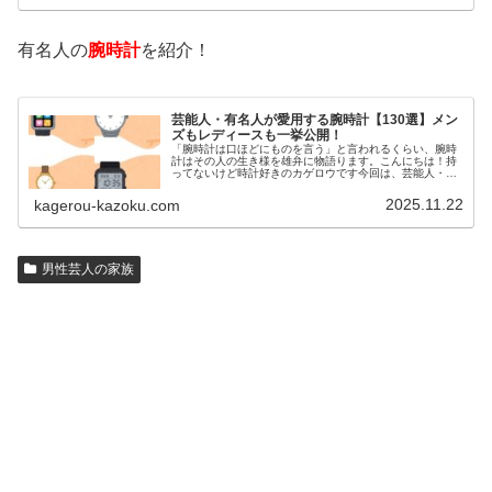
有名人の
腕時計
を紹介！
芸能人・有名人が愛用する腕時計【130選】メン
ズもレディースも一挙公開！
「腕時計は口ほどにものを言う」と言われるくらい、腕時
計はその人の生き様を雄弁に物語ります。こんにちは！持
ってないけど時計好きのカゲロウです今回は、芸能人・有
名人の腕時計をご紹介し、その人となりに思いを寄せたい
と思います。見たいページをクリッ…
2025.11.22
kagerou-kazoku.com
男性芸人の家族