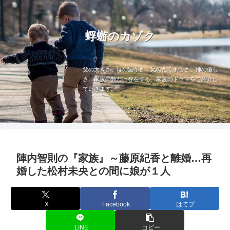
蜉蝣のカゾク
父の大きさ、母の温かさ、兄のたくましさ、姉の優し
さ…家族の数だけ存在する、家族のドラマをご紹介し
ていきます。
陣内智則の『家族』～藤原紀香と離婚…再
婚した松村未央との間に娘が１人
X
Facebook
はてブ
LINE
コピー