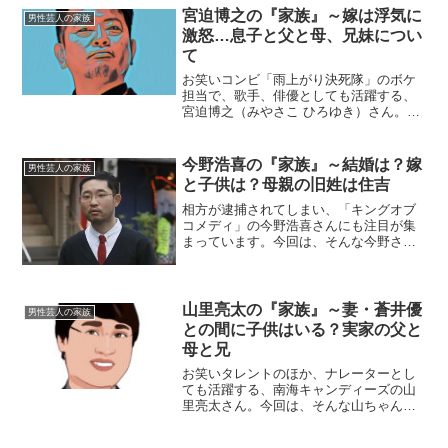
宮迫博之の『家族』～嫁は浮気に
男性芸人の家族
激怒…息子と父と母、兄妹につい
て
お笑いコンビ「雨上がり決死隊」のボケ
担当で、歌手、俳優としても活躍する、
宮迫博之（みやさこ ひろゆき）さん。今
回は、そんな宮迫さんを取り巻く『家
族』にスポットを当て、ご紹介します。
◆宮迫家のルーツは大分県宮迫博之さん
今野浩喜の『家族』～結婚は？嫁
男性芸人の家族
は大阪出身ですが、宮迫家...
と子供は？母親の旧姓は住吉
相方が逮捕されてしまい、「キングオブ
コメディ」の今野浩喜さんにも注目が集
まっています。今回は、そんな今野さん
を支えてくれた『家族』にスポットを当
て、ご紹介します。◆父親はフィリピン
在住？今野浩喜さんのお父さんの名前
は、今野喜六（きろく）さん...
山里亮太の『家族』～妻・蒼井優
男性芸人の家族
との間に子供はいる？実家の父と
母と兄
お笑いタレントのほか、ナレーターとし
ても活躍する、南海キャンディーズの山
里亮太さん。今回は、そんな山ちゃんの
結婚相手や子供、実家の両親にスポット
を当て、ご紹介します。【プロフィー