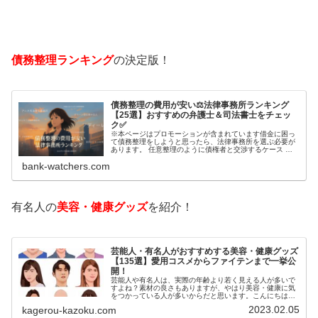
債務整理ランキング
の決定版！
債務整理の費用が安い⚖️法律事務所ランキング
【25選】おすすめの弁護士＆司法書士をチェッ
ク✅
※本ページはプロモーションが含まれています借金に困っ
て債務整理をしようと思ったら、法律事務所を選ぶ必要が
あります。 任意整理のように債権者と交渉するケース 自
己破産のように裁判所が関係するケースいずれも専門家の
bank-watchers.com
知識と経験が必要だからです。で…
有名人の
美容・健康グッズ
を紹介！
芸能人・有名人がおすすめする美容・健康グッズ
【135選】愛用コスメからファイテンまで一挙公
開！
芸能人や有名人は、実際の年齢より若く見える人が多いで
すよね？素材の良さもありますが、やはり美容・健康に気
をつかっている人が多いからだと思います。こんにちは！
カゲロウです芸能人たちは、どんな方法で若返りを図って
2023.02.05
kagerou-kazoku.com
いるのでしょうか？今回は、芸能人…