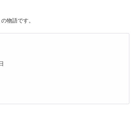
』の物語です。
）
日