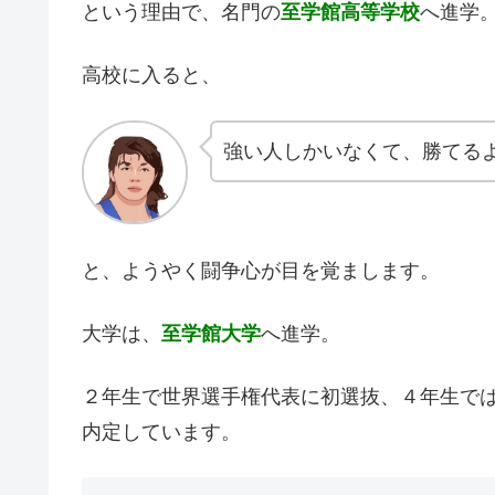
という理由で、名門の
至学館高等学校
へ進学
高校に入ると、
強い人しかいなくて、勝てる
と、ようやく闘争心が目を覚まします。
大学は、
至学館大学
へ進学。
２年生で世界選手権代表に初選抜、４年生で
内定しています。