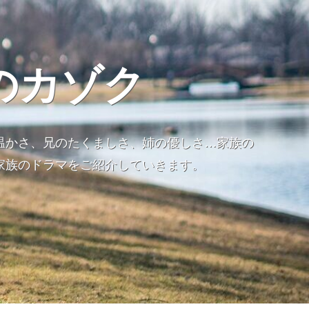
のカゾク
温かさ、兄のたくましさ、姉の優しさ…家族の
家族のドラマをご紹介していきます。