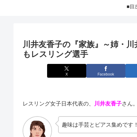
■目
川井友香子の『家族』～姉・川
もレスリング選手
X
Facebook
レスリング女子日本代表の、
川井友香子
さん
趣味は手芸とピアス集めです