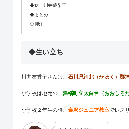
◆妹・川井優梨子
◆まとめ
◇脚注
◆生い立ち
川井友香子さんは、
石川県河北（かほく）郡
小学校は地元の、
津幡町立太白台（おおしろ
小学校２年生の時、
金沢ジュニア教室
でレス