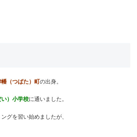
津幡（つばた）町
の出身。
だい）小学校
に通いました。
リングを習い始めましたが、