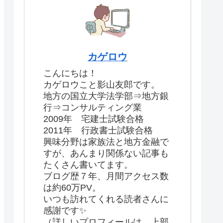
カゲロウ
こんにちは！
カゲロウこと影山友郎です。
地方の国立大学法学部⇒地方銀
行⇒コンサルティング業
2009年 宅建士試験合格
2011年 行政書士試験合格
興味分野は家族法と地方金融で
すが、あんまり関係ない記事も
たくさん書いてます。
ブログ歴７年、月間アクセス数
は約60万PV。
いつも訪れてくれる読者さんに
感謝です✨
（詳しいプロフィールは、上部