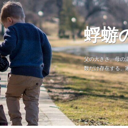
蜉蝣
父の大きさ、母の
数だけ存在する、