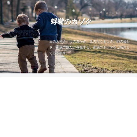
蜉蝣のカゾク
父の大きさ、母の温かさ、兄のたくましさ、姉の優し
さ…家族の数だけ存在する、家族のドラマをご紹介し
ていきます。