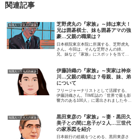
関連記事
芝野虎丸の『家族』～姉は東大！
知識人・文化人の家族
兄は囲碁棋士、妹も囲碁アマの強
豪…父親の職業は？
日本棋院東京本院に所属する、芝野虎丸
さん。今回は、そんな芝野さんの姉、
兄、妹など『家族』にスポットを当て、
ご紹介します。【本人プロフィール】名
前：芝野 虎丸（しばの・とらまる）生年
月日：1999年11月9日年齢：19歳身長：
伊藤詩織の『家族』～実家は神奈
知識人・文化人の家族
不明血液型：不明...
川…父親の職業は？母親、妹、弟
について
フリージャーナリストとして活躍する、
伊藤詩織さん。TIME誌の「世界で最も影
響力のある100人」に選出されました今回
は、そんな伊藤さんを支える『家族』に
スポットを当て、ご紹介します。名前：
伊藤詩織（いとう・しおり）生年月日：
黒田東彦の『家族』～妻・黒田久
知識人・文化人の家族
1989年出身：...
美子との間に息子が２人…三世代
の家系図を紹介
日本銀行の総裁をつとめる、黒田東彦さ