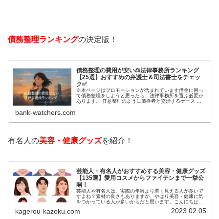
債務整理ランキング
の決定版！
債務整理の費用が安い⚖️法律事務所ランキング
【25選】おすすめの弁護士＆司法書士をチェッ
ク✅
※本ページはプロモーションが含まれています借金に困っ
て債務整理をしようと思ったら、法律事務所を選ぶ必要が
あります。 任意整理のように債権者と交渉するケース 自
己破産のように裁判所が関係するケースいずれも専門家の
bank-watchers.com
知識と経験が必要だからです。で…
有名人の
美容・健康グッズ
を紹介！
芸能人・有名人がおすすめする美容・健康グッズ
【135選】愛用コスメからファイテンまで一挙公
開！
芸能人や有名人は、実際の年齢より若く見える人が多いで
すよね？素材の良さもありますが、やはり美容・健康に気
をつかっている人が多いからだと思います。こんにちは！
カゲロウです芸能人たちは、どんな方法で若返りを図って
2023.02.05
kagerou-kazoku.com
いるのでしょうか？今回は、芸能人…