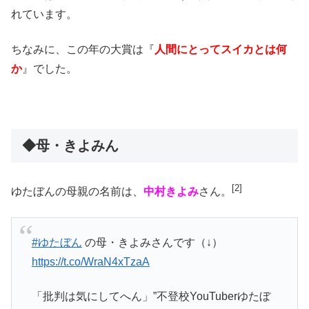
れています。
ちなみに、この年の大賞は『
人間にとってスイカとは何
か
』でした。
◆母・きよみん
[2]
ゆたぼんの母親の名前は、
中村きよみ
さん。
#ゆたぼん
の母・きよみさんです（↓）
https://t.co/WraN4xTzaA
「批判は気にしてへん」”不登校YouTuberゆたぼ