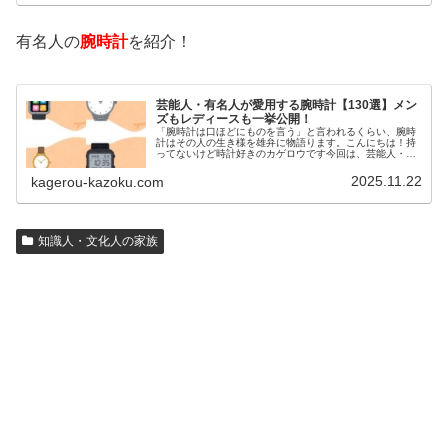
有名人の
腕時計
を紹介！
芸能人・有名人が愛用する腕時計【130選】メン
ズもレディースも一挙公開！
「腕時計は口ほどにものを言う」と言われるくらい、腕時
計はその人の生き様を雄弁に物語ります。こんにちは！持
ってないけど時計好きのカゲロウです今回は、芸能人・有
名人の腕時計をご紹介し、その人となりに思いを寄せたい
と思います。見たいページをクリッ…
2025.11.22
kagerou-kazoku.com
知識人・文化人の家族