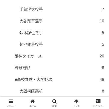
千賀滉大投手
7
大谷翔平選手
10
鈴木誠也選手
5
菊池雄星投手
5
阪神タイガース
20
野球観戦
8
■高校野球・大学野球
48
大阪桐蔭高校
8
高校野球
10
メニュー
ホーム
検索
トップ
サイドバー