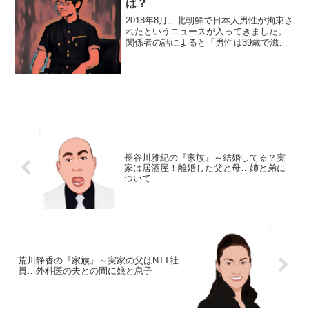
は？
2018年8月、北朝鮮で日本人男性が拘束さ
れたというニュースが入ってきました。
関係者の話によると「男性は39歳で滋賀
県出身の映像クリエーター」とされてい
ます。今回は、その条件にピッタリ合う
映像クリエイター、スギモトトモユキさ
んをご紹介します...
長谷川雅紀の『家族』～結婚してる？実
家は居酒屋！離婚した父と母…姉と弟に
ついて
荒川静香の『家族』～実家の父はNTT社
員…外科医の夫との間に娘と息子