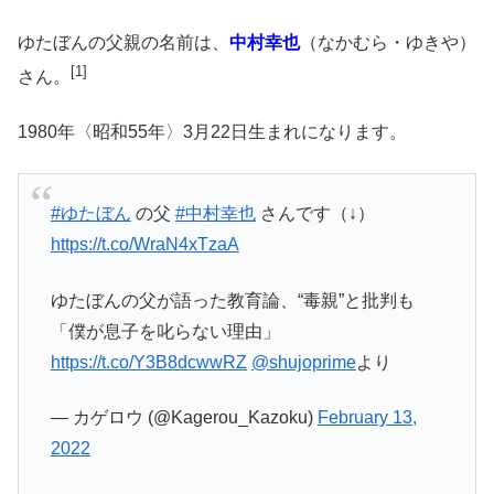
ゆたぼんの父親の名前は、
中村幸也
（なかむら・ゆきや）
[1]
さん。
1980年〈昭和55年〉3月22日生まれになります。
#ゆたぼん
の父
#中村幸也
さんです（↓）
https://t.co/WraN4xTzaA
ゆたぼんの父が語った教育論、“毒親”と批判も
「僕が息子を叱らない理由」
https://t.co/Y3B8dcwwRZ
@shujoprime
より
— カゲロウ (@Kagerou_Kazoku)
February 13,
2022