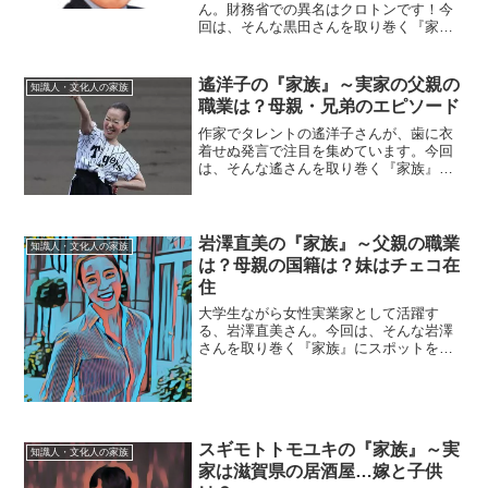
ん。財務省での異名はクロトンです！今
回は、そんな黒田さんを取り巻く『家
族』の物語です。名 前：黒田東彦
（くろだ・はるひこ）生年月日：1944年
〈昭和19年〉10月25日出身地 ：福岡県
遙洋子の『家族』～実家の父親の
知識人・文化人の家族
大牟田市出身大学：...
職業は？母親・兄弟のエピソード
作家でタレントの遙洋子さんが、歯に衣
着せぬ発言で注目を集めています。今回
は、そんな遙さんを取り巻く『家族』に
スポットを当て、ご紹介します。◆実家
の父親の職業は？遙洋子さんのお父さん
は、明治44年の生まれ。実家は牧場を経
営していて、牧場の場所...
岩澤直美の『家族』～父親の職業
知識人・文化人の家族
は？母親の国籍は？妹はチェコ在
住
大学生ながら女性実業家として活躍す
る、岩澤直美さん。今回は、そんな岩澤
さんを取り巻く『家族』にスポットを当
て、ご紹介します。【本人プロフィー
ル】 名前：岩澤直美（いわざわ・なお
み） 生年月日：1995年生まれ 学歴：早
稲田大学在学中◆実家は...
スギモトトモユキの『家族』～実
知識人・文化人の家族
家は滋賀県の居酒屋…嫁と子供