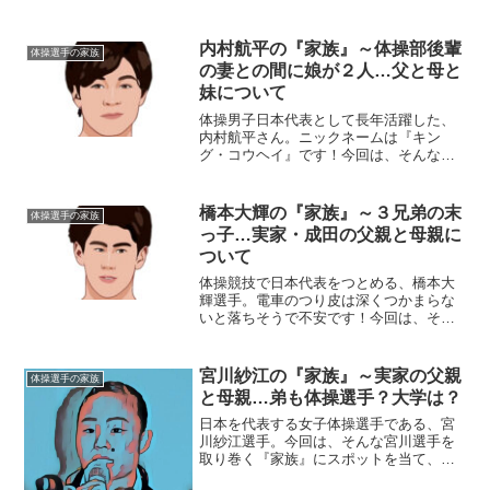
た『家族』にスポットを当て、ご紹介し
ます。◆実家は和歌山田中理恵さんの実
家は、和歌山県岩出市。しかし、和歌山
内村航平の『家族』～体操部後輩
体操選手の家族
市立紀伊小学校・紀伊中学...
の妻との間に娘が２人…父と母と
妹について
体操男子日本代表として長年活躍した、
内村航平さん。ニックネームは『キン
グ・コウヘイ』です！今回は、そんな内
村選手を育み、支え続ける『家族』にス
ポットを当てご紹介します。名前：内村
航平（うちむら・こうへい）生年月日：
橋本大輝の『家族』～３兄弟の末
体操選手の家族
1989年〈昭和64年〉1...
っ子…実家・成田の父親と母親に
ついて
体操競技で日本代表をつとめる、橋本大
輝選手。電車のつり皮は深くつかまらな
いと落ちそうで不安です！今回は、そん
な大輝さんを取り巻く『家族』の物語で
す。【プロフィール】名前：橋本大輝
（はしもと・だいき）生年月日：2001年
宮川紗江の『家族』～実家の父親
体操選手の家族
〈平成13年〉8月7日...
と母親…弟も体操選手？大学は？
日本を代表する女子体操選手である、宮
川紗江選手。今回は、そんな宮川選手を
取り巻く『家族』にスポットを当て、ご
紹介します。【本人プロフィール】名