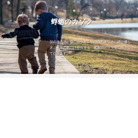
蜉蝣のカゾク
父の大きさ、母の温かさ、兄のたくましさ、姉の優し
さ…家族の数だけ存在する、家族のドラマをご紹介し
ていきます。