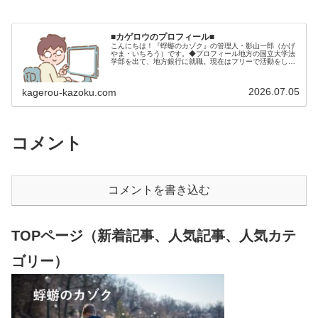
■カゲロウのプロフィール■
こんにちは！『蜉蝣のカゾク』の管理人・影山一郎（かげ
やま・いちろう）です。◆プロフィール地方の国立大学法
学部を出て、地方銀行に就職。現在はフリーで活動をして
います。 2009年12月2日 宅建士試験合格（合格率
15.85％） 2012年1月…
2026.07.05
kagerou-kazoku.com
コメント
コメントを書き込む
TOPページ（新着記事、人気記事、人気カテ
ゴリー）