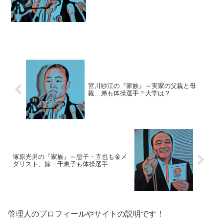
前：宮川紗江（みやかわ・さえ）生年月
日：1999年9月10日（18歳）※2018年8月
身長/体重：...
宮川紗江の『家族』～実家の父親と母
親…弟も体操選手？大学は？
塚原光男の『家族』～息子・直也も金メ
ダリスト、嫁・千恵子も体操選手
管理人のプロフィールやサイトの説明です！