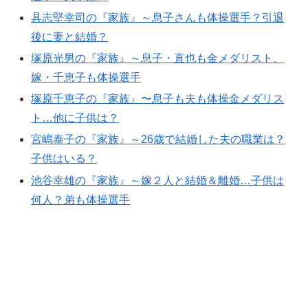
具志堅幸司の『家族』～息子さんも体操選手？引退
後に妻と結婚？
塚原光男の『家族』～息子・直也も金メダリスト、
嫁・千恵子も体操選手
塚原千恵子の『家族』〜息子も夫も体操金メダリス
ト…他に子供は？
宮嶋泰子の『家族』～26歳で結婚した夫の職業は？
子供はいる？
池谷幸雄の『家族』～嫁２人と結婚＆離婚…子供は
何人？弟も体操選手