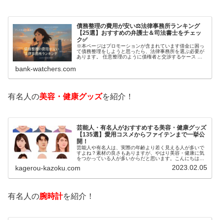
債務整理の費用が安い⚖️法律事務所ランキング
【25選】おすすめの弁護士＆司法書士をチェッ
ク✅
※本ページはプロモーションが含まれています借金に困っ
て債務整理をしようと思ったら、法律事務所を選ぶ必要が
あります。 任意整理のように債権者と交渉するケース 自
己破産のように裁判所が関係するケースいずれも専門家の
bank-watchers.com
知識と経験が必要だからです。で…
有名人の
美容・健康グッズ
を紹介！
芸能人・有名人がおすすめする美容・健康グッズ
【135選】愛用コスメからファイテンまで一挙公
開！
芸能人や有名人は、実際の年齢より若く見える人が多いで
すよね？素材の良さもありますが、やはり美容・健康に気
をつかっている人が多いからだと思います。こんにちは！
カゲロウです芸能人たちは、どんな方法で若返りを図って
2023.02.05
kagerou-kazoku.com
いるのでしょうか？今回は、芸能人…
有名人の
腕時計
を紹介！