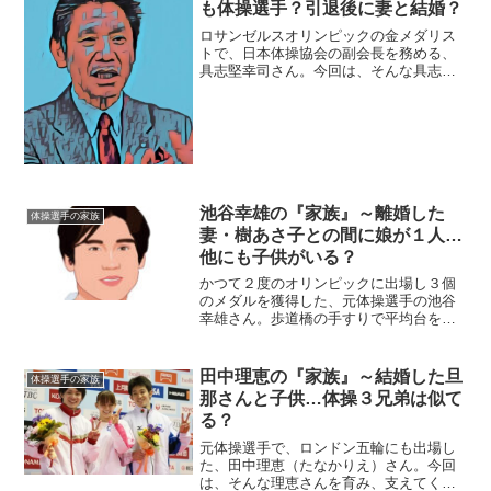
も体操選手？引退後に妻と結婚？
ロサンゼルスオリンピックの金メダリス
トで、日本体操協会の副会長を務める、
具志堅幸司さん。今回は、そんな具志堅
さんを取り巻く『家族』にスポットを当
て、ご紹介します。【本人プロフィー
ル】名前：具志堅幸司（ぐしけん・こう
じ）生年月日：1956年1...
池谷幸雄の『家族』～離婚した
体操選手の家族
妻・樹あさ子との間に娘が１人…
他にも子供がいる？
かつて２度のオリンピックに出場し３個
のメダルを獲得した、元体操選手の池谷
幸雄さん。歩道橋の手すりで平均台をし
て書類送検されました！今回は、そんな
池谷さんを取り巻く『家族』にスポット
を当て、ご紹介します。名 前：池谷
田中理恵の『家族』～結婚した旦
体操選手の家族
幸雄（いけたに・ゆきお）...
那さんと子供…体操３兄弟は似て
る？
元体操選手で、ロンドン五輪にも出場し
た、田中理恵（たなかりえ）さん。今回
は、そんな理恵さんを育み、支えてくれ