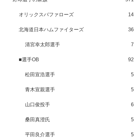
オリックスバファローズ
14
北海道日本ハムファイターズ
36
清宮幸太郎選手
7
■選手OB
92
松田宣浩選手
5
青木宣親選手
5
山口俊投手
6
桑田真澄氏
5
平田良介選手
5