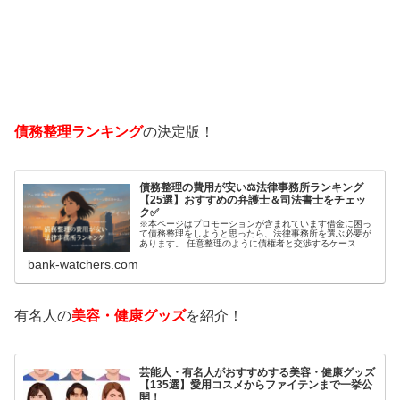
債務整理ランキング
の決定版！
債務整理の費用が安い⚖️法律事務所ランキング
【25選】おすすめの弁護士＆司法書士をチェッ
ク✅
※本ページはプロモーションが含まれています借金に困っ
て債務整理をしようと思ったら、法律事務所を選ぶ必要が
あります。 任意整理のように債権者と交渉するケース 自
己破産のように裁判所が関係するケースいずれも専門家の
bank-watchers.com
知識と経験が必要だからです。で…
有名人の
美容・健康グッズ
を紹介！
芸能人・有名人がおすすめする美容・健康グッズ
【135選】愛用コスメからファイテンまで一挙公
開！