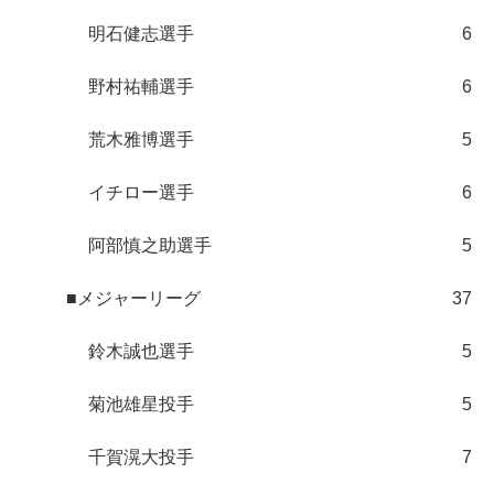
明石健志選手
6
野村祐輔選手
6
荒木雅博選手
5
イチロー選手
6
阿部慎之助選手
5
■メジャーリーグ
37
鈴木誠也選手
5
菊池雄星投手
5
千賀滉大投手
7