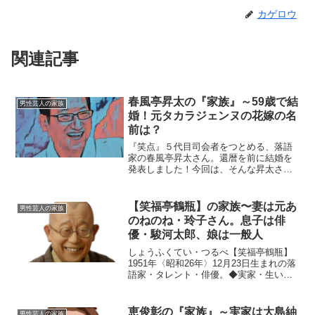
カゲロウ
関連記事
春風亭昇太の『家族』～59歳で結
男性芸人の家族
婚！元タカラジェンヌの花嫁の名
前は？
『笑点』５代目司会者をつとめる、落語
家の春風亭昇太さん。還暦を前に結婚を
発表しました！今回は、そんな昇太さん
のお嫁さんや子供の予定にスポットを当
て、ご紹介します。【本人プロフィー
ル】名前：春風亭 昇太（しゅんぷうて
【笑福亭鶴瓶】の家族〜妻は元あ
男性芸人の家族
い・しょうた）本名：田ノ下...
のねのね・玲子さん。息子は俳
優・駿河太郎、娘は一般人
しょうふくてい・つるべ【笑福亭鶴瓶】
1951年〈昭和26年〉12月23日生まれの落
語家・タレント・俳優。◆実家・生い立
ち笑福亭鶴瓶さんは大阪府中河内郡長吉
村（現在の大阪市平野区）出身。地元の
大阪市立長吉小学校、大阪市立長吉中学
恵俊彰の『家族』～実家は大島紬
男性芸人の家族