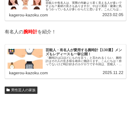
芸能人や有名人は、実際の年齢より若く見える人が多いで
すよね？素材の良さもありますが、やはり美容・健康に気
をつかっている人が多いからだと思います。こんにちは！
カゲロウです芸能人たちは、どんな方法で若返りを図って
2023.02.05
kagerou-kazoku.com
いるのでしょうか？今回は、芸能人…
有名人の
腕時計
を紹介！
芸能人・有名人が愛用する腕時計【130選】メン
ズもレディースも一挙公開！
「腕時計は口ほどにものを言う」と言われるくらい、腕時
計はその人の生き様を雄弁に物語ります。こんにちは！持
ってないけど時計好きのカゲロウです今回は、芸能人・有
名人の腕時計をご紹介し、その人となりに思いを寄せたい
と思います。見たいページをクリッ…
2025.11.22
kagerou-kazoku.com
男性芸人の家族