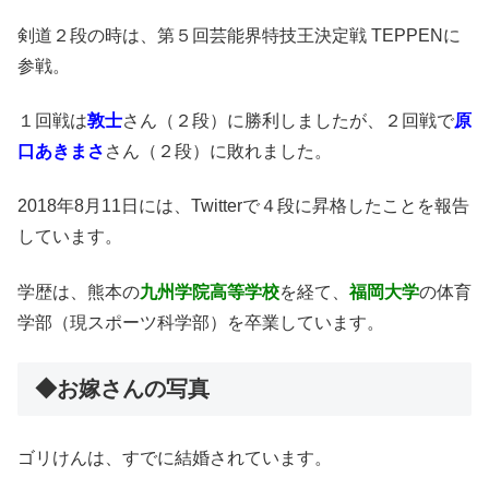
剣道２段の時は、第５回芸能界特技王決定戦 TEPPENに
参戦。
１回戦は
敦士
さん（２段）に勝利しましたが、２回戦で
原
口あきまさ
さん（２段）に敗れました。
2018年8月11日には、Twitterで４段に昇格したことを報告
しています。
学歴は、熊本の
九州学院高等学校
を経て、
福岡大学
の体育
学部（現スポーツ科学部）を卒業しています。
◆お嫁さんの写真
ゴリけんは、すでに結婚されています。