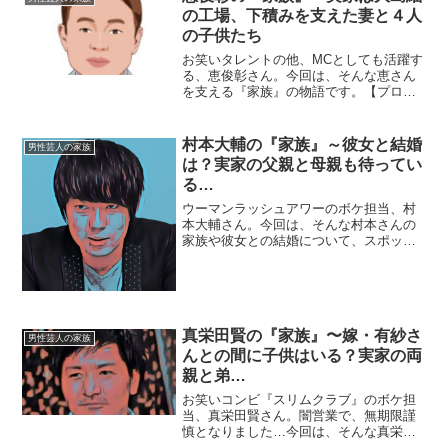
校を卒業しまし...
の工場、下積みを支えた妻と４人
の子供たち
お笑いタレントの他、MCとしても活躍す
る、恵俊彰さん。今回は、そんな恵さん
を支える『家族』の物語です。【プロフ
ィール】名前：恵俊彰（めぐみ・としあ
き）生年月日：1964年（昭和39年）12月
21日身長：170cm血液型：O型出身地：
村本大輔の『家族』～彼女と結婚
男性芸人の家族
鹿児島県...
は？実家の父親と母親も待ってい
る…
ウーマンラッシュアワーのボケ担当、村
本大輔さん。今回は、そんな村本さんの
家族や彼女との結婚について、スポット
を当てて参ります。【本人プロフィー
ル】名前：村本大輔（むらもと・だいす
け）生年月日：1980年11月25日年齢：38
歳（2019年2...
真栄田賢の『家族』〜嫁・有紗さ
男性芸人の家族
んとの間に子供はいる？実家の両
親と弟…
お笑いコンビ『スリムクラブ』のボケ担
当、真栄田賢さん。闇営業で、無期限謹
慎となりました…今回は、そんな真栄田
さんを支えるお嫁さんや子供にスポット