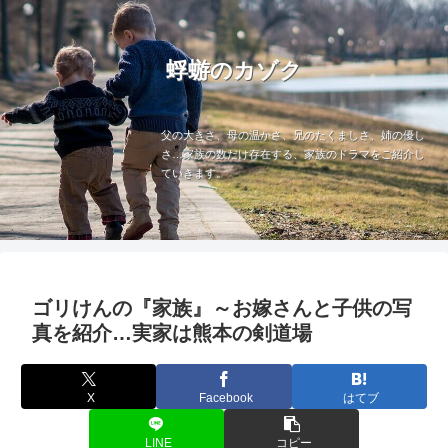
蜉蝣のカゾク
父の大きさ、母の温かさ、兄のたくましさ、姉の優し
さ…家族の数だけ存在する、家族のドラマをご紹介し
ていきます。
ゴリけんの『家族』～お嫁さんと子供の写
真を紹介…実家は熊本の剣道場
X
Facebook
はてブ
LINE
コピー