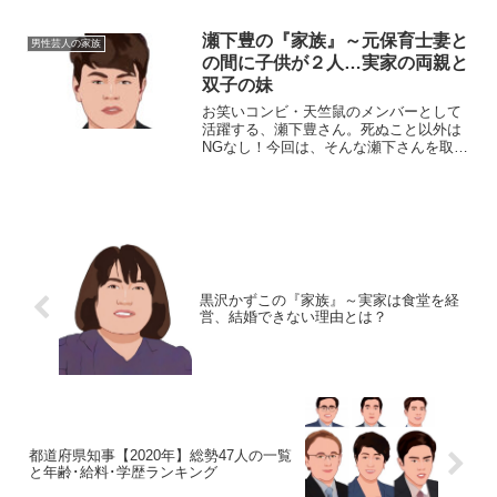
を当て、ご紹介します。【本人プロフィ
ール】名前：真栄田賢（まえだ・けん）
瀬下豊の『家族』～元保育士妻と
男性芸人の家族
生年月日：1976年3月...
の間に子供が２人…実家の両親と
双子の妹
お笑いコンビ・天竺鼠のメンバーとして
活躍する、瀬下豊さん。死ぬこと以外は
NGなし！今回は、そんな瀬下さんを取り
巻く『家族』の物語です。名前：瀬下豊
（せした・ゆたか）生年月日：1979年
〈昭和54年〉7月29日身長：177cm 血液
型：A型出...
黒沢かずこの『家族』～実家は食堂を経
営、結婚できない理由とは？
都道府県知事【2020年】総勢47人の一覧
と年齢･給料･学歴ランキング