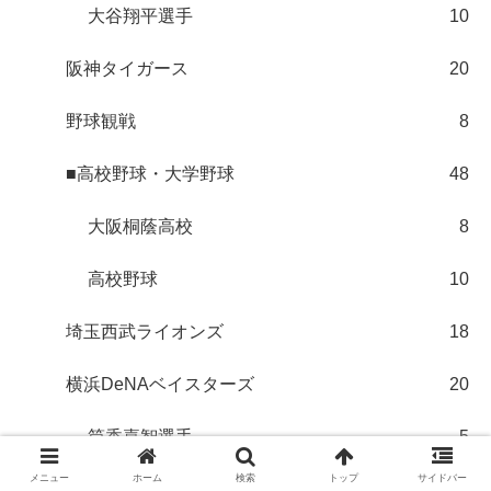
大谷翔平選手
10
阪神タイガース
20
野球観戦
8
■高校野球・大学野球
48
大阪桐蔭高校
8
高校野球
10
埼玉西武ライオンズ
18
横浜DeNAベイスターズ
20
筒香嘉智選手
5
メニュー
ホーム
検索
トップ
サイドバー
広島東洋カープ
43