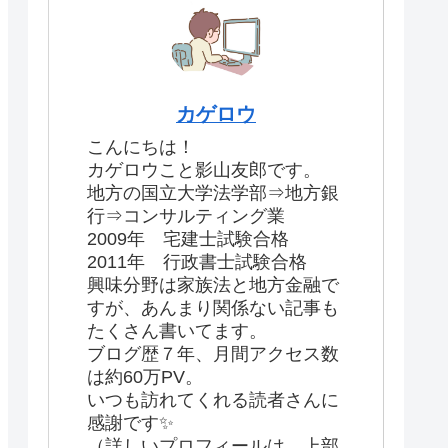
カゲロウ
こんにちは！
カゲロウこと影山友郎です。
地方の国立大学法学部⇒地方銀
行⇒コンサルティング業
2009年 宅建士試験合格
2011年 行政書士試験合格
興味分野は家族法と地方金融で
すが、あんまり関係ない記事も
たくさん書いてます。
ブログ歴７年、月間アクセス数
は約60万PV。
いつも訪れてくれる読者さんに
感謝です✨
（詳しいプロフィールは、上部