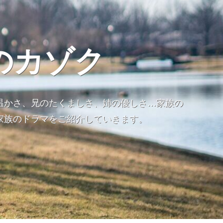
のカゾク
温かさ、兄のたくましさ、姉の優しさ…家族の
家族のドラマをご紹介していきます。