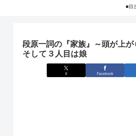
■目
段原一詞の『家族』～頭が上が
そして３人目は娘
X
Facebook