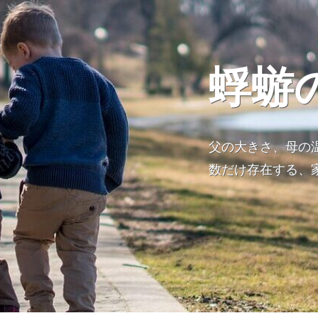
蜉蝣
父の大きさ、母の
数だけ存在する、