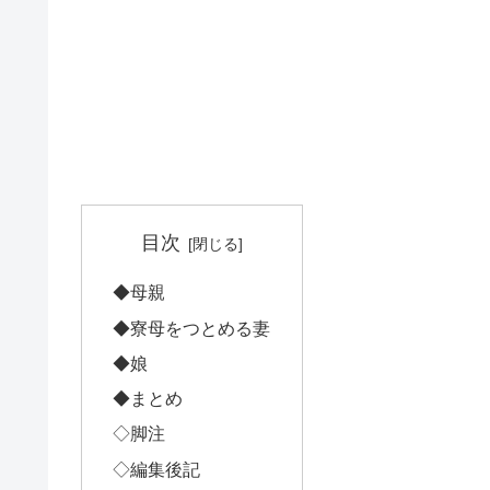
目次
◆母親
◆寮母をつとめる妻
◆娘
◆まとめ
◇脚注
◇編集後記