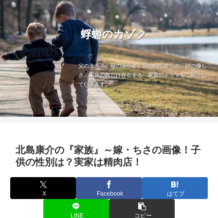
蜉蝣のカゾク
父の大きさ、母の温かさ、兄のたくましさ、姉の優し
さ…家族の数だけ存在する、家族のドラマをご紹介し
ていきます。
北島康介の『家族』～嫁・ちさの画像！子
供の性別は？実家は精肉店！
X
Facebook
はてブ
LINE
コピー