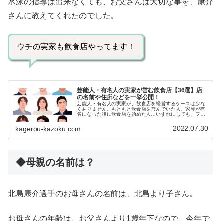
水泳の指導は出来なくても、お父さんは大切な事を、康介
さんに教えてくれたのでした。
ウチの実家も飲食店やってます！
芸能人・有名人の実家が営む飲食店【36選】店
の名前や住所などを一挙公開！
芸能人・有名人の実家が、飲食店を経営するケースは少な
くありません。もともと飲食店を営んでいた人、家族が有
名になった後に飲食店を始めた人…いずれにしても、ファ
ンにとっては「聖地」です✨今回は、有名人たちの実家が
いとなむ飲食店を、エリア別にご紹...
2022.07.30
kagerou-kazoku.com
◆母親の名前は？
北島康介選手のお母さんの名前は、北島より子さん。
お母さんの年齢は、お父さんより1歳年下なので、今年で