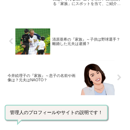
る「家族」にスポットを当て、ご紹介し
ます。【プロフィール】名前：瀬戸大也
（せと・だいや）生年月日：1994年5月
24日身長/体重：174cm/72kg血液型：A型
出身地...
清原亜希の『家族』～子供は野球選手？
離婚した元夫は逮捕？
今井絵理子の『家族』～息子の名前や画
像は？元夫はNAOTO？
管理人のプロフィールやサイトの説明です！