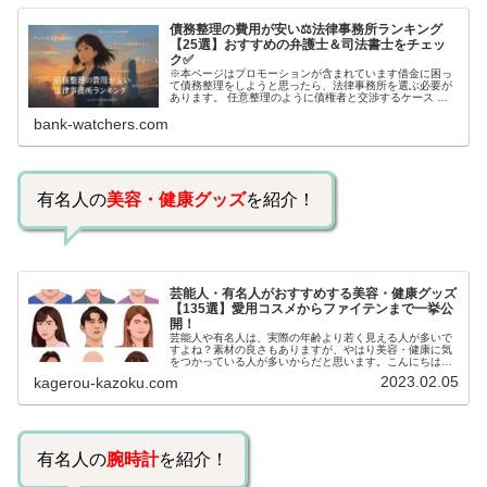
債務整理の費用が安い⚖️法律事務所ランキング
【25選】おすすめの弁護士＆司法書士をチェッ
ク✅
※本ページはプロモーションが含まれています借金に困っ
て債務整理をしようと思ったら、法律事務所を選ぶ必要が
あります。 任意整理のように債権者と交渉するケース 自
己破産のように裁判所が関係するケースいずれも専門家の
bank-watchers.com
知識と経験が必要だからです。で…
有名人の
美容・健康グッズ
を紹介！
芸能人・有名人がおすすめする美容・健康グッズ
【135選】愛用コスメからファイテンまで一挙公
開！
芸能人や有名人は、実際の年齢より若く見える人が多いで
すよね？素材の良さもありますが、やはり美容・健康に気
をつかっている人が多いからだと思います。こんにちは！
カゲロウです芸能人たちは、どんな方法で若返りを図って
2023.02.05
kagerou-kazoku.com
いるのでしょうか？今回は、芸能人…
有名人の
腕時計
を紹介！