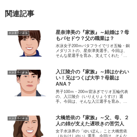
関連記事
星奈津美の『家族』～結婚は？母
水泳選手の家族
もバセドウ？父の職業は？
水泳女子200ｍバタフライでリオ五輪・銅
メダリストの、星奈津美選手。今回は、
そんな星選手を育み、支えてくれた「家
族」にスポットを当て、ご紹介します。
◆母（画像）もバセドウ？星奈津美選手
の母・真奈美さんは現在51歳。奈津美さ
入江陵介の『家族』～姉はかわい
水泳選手の家族
んの小学生時代、水...
い！兄はつくば大学？母親は
ANA？
男子100ｍ・200ｍ背泳ぎでリオ五輪代表
の、入江陵介（いりえりょうすけ）選
手。今回は、そんな入江選手を育み、支
えてくれた『家族』にスポットを当て、
ご紹介します。◆実家・父親の職業は？
入江陵介選手のお父さんの名前は、入江
大橋悠依の『家族』～父、母、２
水泳選手の家族
智英さん。年齢は、今...
人の姉が支えた遅咲きの苦労人
女子水泳界の「ゆいぽん」こと大橋悠依
（おおはしゆい）選手。今回は、そんな