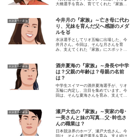
大橋選手を育み、育ててくれた『家族』
にスポットを当て、ご紹介します。◆実
家は滋賀県彦根市大橋悠依選手は、滋賀
県彦根市出身。「ジェット桐生」の桐生
今井月の『家族』～亡き母に代わ
水泳選手の家族
祥秀選手と同じ出身地です...
り、兄妹を育んだ父へ感謝のメダ
ルを🥇
水泳選手としてリオ五輪に出場した、今
井月さん。今回は、そんな月さんを育
み、支えてくれた『家族』にスポットを
当て、ご紹介します。名 前：今井月
（いまい・るな）生年月日：2000年〈平
成12年〉8月15日身 長：164cm出身
酒井夏海の『家族』～身長や中学
水泳選手の家族
地 ：岐阜県岐...
は？父親の年齢は？母親の名前
は？
中学生スイマーの酒井夏海選手が、リオ
五輪に内定し、注目を集めています。今
回は、そんな夏海さんを育み、支えてく
れる『家族』にスポットを当て、ご紹介
します。◆本人の身長・体重や中学校
は？酒井夏海選手は、2001年6月19日生
瀬戸大也の『家族』～実家の母･
水泳選手の家族
まれで、現在14歳。...
一美さんと妹の写真…父･幹也さ
んの職業は？
日本競泳界のホープ、瀬戸大也さん。今
回は、そんな瀬戸選手を育み、支え続け