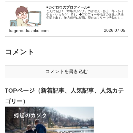
■カゲロウのプロフィール■
こんにちは！『蜉蝣のカゾク』の管理人・影山一郎（かげ
やま・いちろう）です。◆プロフィール地方の国立大学法
学部を出て、地方銀行に就職。現在はフリーで活動をして
います。 2009年12月2日 宅建士試験合格（合格率
15.85％） 2012年1月…
2026.07.05
kagerou-kazoku.com
コメント
コメントを書き込む
TOPページ（新着記事、人気記事、人気カテ
ゴリー）