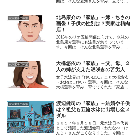
回は、そんな夏海さんを育み、支えてく
れる『家族』にスポットを当て、ご紹介
します。◆本人の身長・体重や中学校
は？酒井夏海選手は、2001年6月19日生
北島康介の『家族』～嫁・ちさの
水泳選手の家族
まれで、現在14歳。...
画像！子供の性別は？実家は精肉
店！
2016年のリオ五輪開催に向けて、水泳の
北島康介選手にも注目が集まっていま
す。今回は、そんな北島選手を育み、支
えてくれる『家族』にスポットを当て、
ご紹介します。◆実家・父親は精肉店経
営北島康介選手のお父さんの名前は、北
大橋悠依の『家族』～父、母、２
水泳選手の家族
島富士男さん。お父さん...
人の姉が支えた遅咲きの苦労人
女子水泳界の「ゆいぽん」こと大橋悠依
（おおはしゆい）選手。今回は、そんな
大橋選手を育み、育ててくれた『家族』
にスポットを当て、ご紹介します。◆実
家は滋賀県彦根市大橋悠依選手は、滋賀
県彦根市出身。「ジェット桐生」の桐生
渡辺健司の『家族』～結婚や子供
水泳選手の家族
祥秀選手と同じ出身地です...
は？祖父も五輪水泳に出場し金メ
ダル
２０１７年９月１８日、元水泳日本代表
として活躍した渡辺健司（わたなべ・け
んじ）さんが亡くなりました。今回は、
故人を支えた『家族』を振り返り、在り