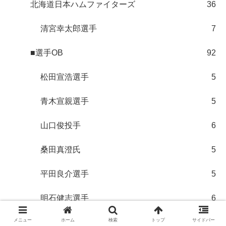
北海道日本ハムファイターズ
36
清宮幸太郎選手
7
■選手OB
92
松田宣浩選手
5
青木宣親選手
5
山口俊投手
6
桑田真澄氏
5
平田良介選手
5
明石健志選手
6
メニュー
ホーム
検索
トップ
サイドバー
野村祐輔選手
6