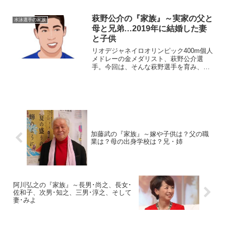
し日の渡辺さんを偲びたいと思います。
◆結婚や子供は？渡辺健司さんは、１９
萩野公介の『家族』～実家の父と
水泳選手の家族
６９年７月１７日生まれで...
母と兄弟…2019年に結婚した妻
と子供
リオデジャネイロオリンピック400m個人
メドレーの金メダリスト、萩野公介選
手。今回は、そんな萩野選手を育み、支
えてくれる『家族』にスポットを当て、
ご紹介します。【本人プロフィール】名
前：萩野公介（はぎの・こうすけ）生年
月日：1994年8月1...
加藤武の『家族』～嫁や子供は？父の職
業は？母の出身学校は？兄・姉
阿川弘之の『家族』～長男･尚之、長女･
佐和子、次男･知之、三男･淳之、そして
妻･みよ