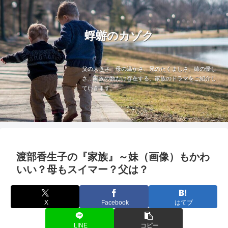
蜉蝣のカゾク
父の大きさ、母の温かさ、兄のたくましさ、姉の優し
さ…家族の数だけ存在する、家族のドラマをご紹介し
ていきます。
渡部香生子の『家族』～妹（画像）もかわ
いい？母もスイマー？父は？
X
Facebook
はてブ
LINE
コピー