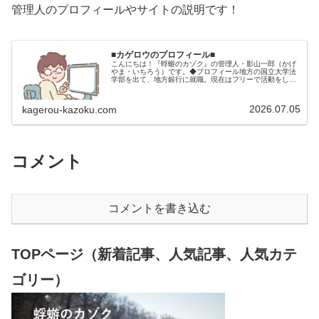
管理人のプロフィールやサイトの説明です！
■カゲロウのプロフィール■
こんにちは！『蜉蝣のカゾク』の管理人・影山一郎（かげ
やま・いちろう）です。◆プロフィール地方の国立大学法
学部を出て、地方銀行に就職。現在はフリーで活動をして
います。 2009年12月2日 宅建士試験合格（合格率
15.85％） 2012年1月…
2026.07.05
kagerou-kazoku.com
コメント
コメントを書き込む
TOPページ（新着記事、人気記事、人気カテ
ゴリー）