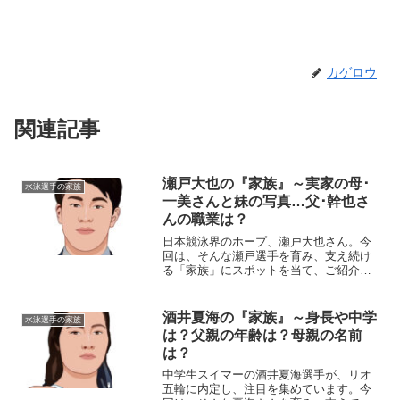
カゲロウ
関連記事
瀬戸大也の『家族』～実家の母･
水泳選手の家族
一美さんと妹の写真…父･幹也さ
んの職業は？
日本競泳界のホープ、瀬戸大也さん。今
回は、そんな瀬戸選手を育み、支え続け
る「家族」にスポットを当て、ご紹介し
ます。【プロフィール】名前：瀬戸大也
（せと・だいや）生年月日：1994年5月
24日身長/体重：174cm/72kg血液型：A型
酒井夏海の『家族』～身長や中学
水泳選手の家族
出身地...
は？父親の年齢は？母親の名前
は？
中学生スイマーの酒井夏海選手が、リオ
五輪に内定し、注目を集めています。今