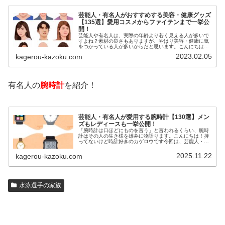
芸能人・有名人がおすすめする美容・健康グッズ
【135選】愛用コスメからファイテンまで一挙公
開！
芸能人や有名人は、実際の年齢より若く見える人が多いで
すよね？素材の良さもありますが、やはり美容・健康に気
をつかっている人が多いからだと思います。こんにちは！
カゲロウです芸能人たちは、どんな方法で若返りを図って
2023.02.05
kagerou-kazoku.com
いるのでしょうか？今回は、芸能人…
有名人の
腕時計
を紹介！
芸能人・有名人が愛用する腕時計【130選】メン
ズもレディースも一挙公開！
「腕時計は口ほどにものを言う」と言われるくらい、腕時
計はその人の生き様を雄弁に物語ります。こんにちは！持
ってないけど時計好きのカゲロウです今回は、芸能人・有
名人の腕時計をご紹介し、その人となりに思いを寄せたい
と思います。見たいページをクリッ…
2025.11.22
kagerou-kazoku.com
水泳選手の家族