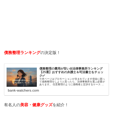
債務整理ランキング
の決定版！
債務整理の費用が安い⚖️法律事務所ランキング
【25選】おすすめの弁護士＆司法書士をチェッ
ク✅
※本ページはプロモーションが含まれています借金に困っ
て債務整理をしようと思ったら、法律事務所を選ぶ必要が
あります。 任意整理のように債権者と交渉するケース 自
己破産のように裁判所が関係するケースいずれも専門家の
bank-watchers.com
知識と経験が必要だからです。で…
有名人の
美容・健康グッズ
を紹介！