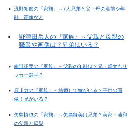
浅野拓磨の『家族』～7人兄弟と父・母の名前や年
齢、画像など
野津田岳人の『家族』～父親と母親の
職業や画像は？兄弟はいる？
南野拓実の『家族』～父親の年齢は？兄・賢太もサ
ッカー選手？
原川力の『家族』～結婚して嫁がいる？子供の画
像！兄がいる？
矢島慎也の『家族』～矢島舞美は兄弟？実家・浦和
の父親と母親