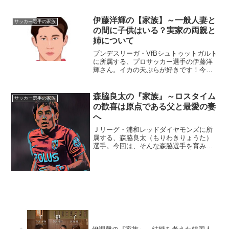
さんを取り巻く『家族』の物語です。
名 前：堂安律（どうあん・りつ）生
年月日：1998年〈平成10年〉6月16日身
伊藤洋輝の【家族】～一般人妻と
サッカー選手の家族
長体重：172c...
の間に子供はいる？実家の両親と
姉について
ブンデスリーガ・VfBシュトゥットガルト
に所属する、プロサッカー選手の伊藤洋
輝さん。イカの天ぷらが好きです！今回
は、そんな伊藤さんを取り巻く『家族』
の物語です。名 前：伊藤洋輝（いと
う・ひろき）生年月日：1999年〈平成11
森脇良太の『家族』～ロスタイム
サッカー選手の家族
年〉5月12日...
の歓喜は原点である父と最愛の妻
へ
Ｊリーグ・浦和レッドダイヤモンズに所
属する、森脇良太（もりわきりょうた）
選手。今回は、そんな森脇選手を育み、
支えてくれた『家族』にスポットを当
て、ご紹介します。◆実家は広島県福山
市森脇良太選手の実家は、広島県の福山
市にあります。子供のころは...