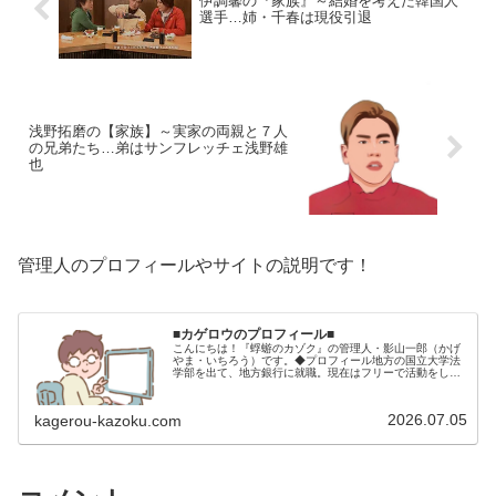
伊調馨の『家族』～結婚を考えた韓国人
選手…姉・千春は現役引退
浅野拓磨の【家族】～実家の両親と７人
の兄弟たち…弟はサンフレッチェ浅野雄
也
管理人のプロフィールやサイトの説明です！
■カゲロウのプロフィール■
こんにちは！『蜉蝣のカゾク』の管理人・影山一郎（かげ
やま・いちろう）です。◆プロフィール地方の国立大学法
学部を出て、地方銀行に就職。現在はフリーで活動をして
います。 2009年12月2日 宅建士試験合格（合格率
15.85％） 2012年1月…
2026.07.05
kagerou-kazoku.com