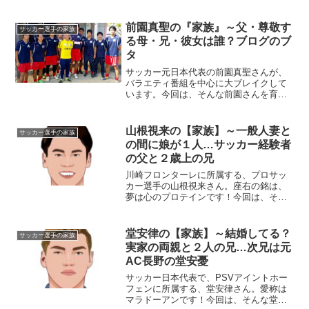
み、支え続けてくれた『家族』にスポッ
トを当てご紹介します。◆本人柏木陽介
選手は、1987年12月15日生まれで、現在
前園真聖の『家族』～父・尊敬す
サッカー選手の家族
27歳。神戸で...
る母・兄・彼女は誰？ブログのブ
タ
サッカー元日本代表の前園真聖さんが、
バラエティ番組を中心に大ブレイクして
います。今回は、そんな前園さんを育ん
だ家族にスポットを当てて取り上げたい
と思います。◆前園真聖・本人前園真聖
さんは、鹿児島県薩摩郡東郷町（当時）
山根視来の【家族】～一般人妻と
サッカー選手の家族
出身。1973年10月2...
の間に娘が１人…サッカー経験者
の父と２歳上の兄
川崎フロンターレに所属する、プロサッ
カー選手の山根視来さん。座右の銘は、
夢は心のプロテインです！今回は、そん
な山根さんを取り巻く『家族』の物語で
す。名 前：山根視来（やまね・み
き）生年月日：1993年〈平成5年〉12月
堂安律の【家族】～結婚してる？
サッカー選手の家族
22日身 長：17...
実家の両親と２人の兄…次兄は元
AC長野の堂安憂
サッカー日本代表で、PSVアイントホー
フェンに所属する、堂安律さん。愛称は
マラドーアンです！今回は、そんな堂安