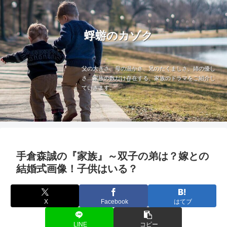
蜉蝣のカゾク
父の大きさ、母の温かさ、兄のたくましさ、姉の優し
さ…家族の数だけ存在する、家族のドラマをご紹介し
ていきます。
手倉森誠の『家族』～双子の弟は？嫁との
結婚式画像！子供はいる？
X
Facebook
はてブ
LINE
コピー