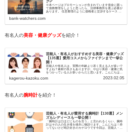
ク✅
※本ページはプロモーションが含まれています借金に困っ
て債務整理をしようと思ったら、法律事務所を選ぶ必要が
あります。 任意整理のように債権者と交渉するケース 自
己破産のように裁判所が関係するケースいずれも専門家の
bank-watchers.com
知識と経験が必要だからです。で…
有名人の
美容・健康グッズ
を紹介！
芸能人・有名人がおすすめする美容・健康グッズ
【135選】愛用コスメからファイテンまで一挙公
開！
芸能人や有名人は、実際の年齢より若く見える人が多いで
すよね？素材の良さもありますが、やはり美容・健康に気
をつかっている人が多いからだと思います。こんにちは！
カゲロウです芸能人たちは、どんな方法で若返りを図って
2023.02.05
kagerou-kazoku.com
いるのでしょうか？今回は、芸能人…
有名人の
腕時計
を紹介！
芸能人・有名人が愛用する腕時計【130選】メン
ズもレディースも一挙公開！
「腕時計は口ほどにものを言う」と言われるくらい、腕時
計はその人の生き様を雄弁に物語ります。こんにちは！持
ってないけど時計好きのカゲロウです今回は、芸能人・有
名人の腕時計をご紹介し、その人となりに思いを寄せたい