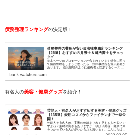
債務整理ランキング
の決定版！
債務整理の費用が安い⚖️法律事務所ランキング
【25選】おすすめの弁護士＆司法書士をチェッ
ク✅
※本ページはプロモーションが含まれています借金に困っ
て債務整理をしようと思ったら、法律事務所を選ぶ必要が
あります。 任意整理のように債権者と交渉するケース 自
己破産のように裁判所が関係するケースいずれも専門家の
bank-watchers.com
知識と経験が必要だからです。で…
有名人の
美容・健康グッズ
を紹介！
芸能人・有名人がおすすめする美容・健康グッズ
【135選】愛用コスメからファイテンまで一挙公
開！
芸能人や有名人は、実際の年齢より若く見える人が多いで
すよね？素材の良さもありますが、やはり美容・健康に気
をつかっている人が多いからだと思います。こんにちは！
カゲロウです芸能人たちは、どんな方法で若返りを図って