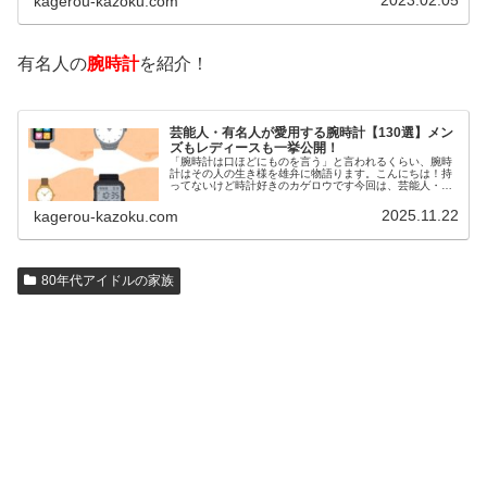
2023.02.05
kagerou-kazoku.com
いるのでしょうか？今回は、芸能人…
有名人の
腕時計
を紹介！
芸能人・有名人が愛用する腕時計【130選】メン
ズもレディースも一挙公開！
「腕時計は口ほどにものを言う」と言われるくらい、腕時
計はその人の生き様を雄弁に物語ります。こんにちは！持
ってないけど時計好きのカゲロウです今回は、芸能人・有
名人の腕時計をご紹介し、その人となりに思いを寄せたい
と思います。見たいページをクリッ…
2025.11.22
kagerou-kazoku.com
80年代アイドルの家族