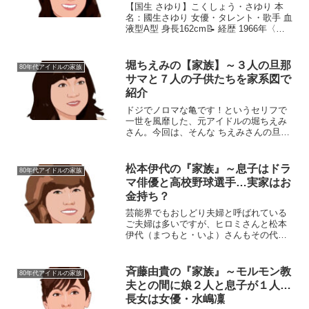
【国生 さゆり】こくしょう・さゆり 本
名：國生さゆり 女優・タレント・歌手 血
液型A型 身長162cm📝 経歴 1966年〈昭
和41年〉12月22日生まれ。 鹿児島県鹿屋
市出身。 ４歳の時に長崎県佐世保市へ転
居。 佐世保市立春日小学校→鹿屋...
堀ちえみの【家族】～３人の旦那
80年代アイドルの家族
サマと７人の子供たちを家系図で
紹介
ドジでノロマな亀です！というセリフで
一世を風靡した、元アイドルの堀ちえみ
さん。今回は、そんな ちえみさんの旦那
さんと子供たちにスポットを当て、ご紹
介します。名 前：堀ちえみ（ほり・
ちえみ）出生名 ：堀 智栄美生年月日：
松本伊代の『家族』～息子はドラ
80年代アイドルの家族
1967年〈昭和42...
マ俳優と高校野球選手…実家はお
金持ち？
芸能界でもおしどり夫婦と呼ばれている
ご夫婦は多いですが、ヒロミさんと松本
伊代（まつもと・いよ）さんもその代表
格といえるでしょう。80年代アイドルと
してデビューした松本さんも、今ではヒ
ロミさんと一緒にバラエティに出演する
斉藤由貴の『家族』～モルモン教
80年代アイドルの家族
ことも多いです。今回は...
夫との間に娘２人と息子が１人…
長女は女優・水嶋凜