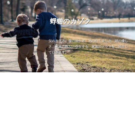
蜉蝣のカゾク
父の大きさ、母の温かさ、兄のたくましさ、姉の優し
さ…家族の数だけ存在する、家族のドラマをご紹介し
ていきます。