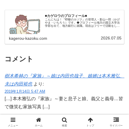
■カゲロウのプロフィール■
こんにちは！『蜉蝣のカゾク』の管理人・影山一郎（かげ
やま・いちろう）です。◆プロフィール地方の国立大学法
学部を出て、地方銀行に就職。現在はフリーで活動をして
います。 2009年12月2日 宅建士試験合格（合格率
15.85％） 2012年1月…
2026.07.05
kagerou-kazoku.com
コメント
樹木希林の『家族』～娘は内田也哉子、娘婿は本木雅弘、
夫は内田裕也
より:
2019年1月14日 5:47 AM
[…] 本木雅弘の『家族』～妻と息子と娘、義父と義母…皆
で微笑む家族写真 […]
返信
メニュー
ホーム
検索
トップ
サイドバー