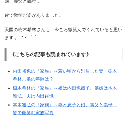
娘、義父と義母…
皆で微笑む姿がありました。
天国の樹木希林さんも、今ごろ微笑んでくれていると思い
ます.。.
:*・゜. ﾟ
《こちらの記事も読まれています》
内田裕也の『家族』～若い頃から別居した妻・樹木
希林…娘の年齢は？
樹木希林の『家族』～娘は内田也哉子、娘婿は本木
雅弘、夫は内田裕也
本木雅弘の『家族』～妻と息子と娘、義父と義母…
皆で微笑む家族写真