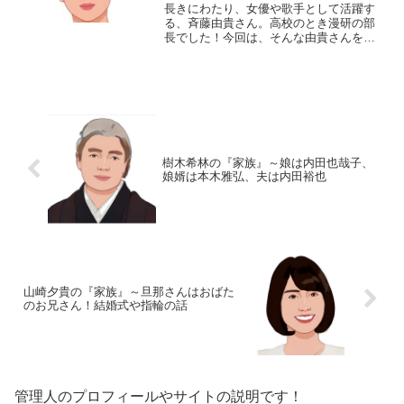
長きにわたり、女優や歌手として活躍す
る、斉藤由貴さん。高校のとき漫研の部
長でした！今回は、そんな由貴さんを取
り巻く『家族』にスポットを当て、ご紹
介します。名 前：斉藤由貴（さいと
う・ゆき）生年月日：1966年〈昭和41
年〉9月10日身 ...
樹木希林の『家族』～娘は内田也哉子、
娘婿は本木雅弘、夫は内田裕也
山崎夕貴の『家族』～旦那さんはおばた
のお兄さん！結婚式や指輪の話
管理人のプロフィールやサイトの説明です！