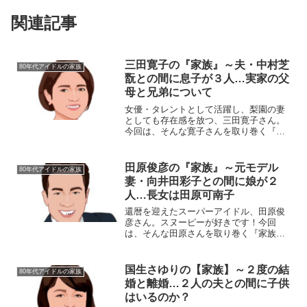
関連記事
三田寛子の『家族』～夫・中村芝
80年代アイドルの家族
翫との間に息子が３人…実家の父
母と兄弟について
女優・タレントとして活躍し、梨園の妻
としても存在感を放つ、三田寛子さん。
今回は、そんな寛子さんを取り巻く『家
族』にスポットを当て、ご紹介します。
名 前：三田寛子（みた・ひろこ）生
年月日：1966年〈昭和41年〉1月27日
田原俊彦の『家族』～元モデル
80年代アイドルの家族
身 長：160c...
妻・向井田彩子との間に娘が２
人…長女は田原可南子
還暦を迎えたスーパーアイドル、田原俊
彦さん。スヌーピーが好きです！今回
は、そんな田原さんを取り巻く『家族』
の物語です。名前：田原俊彦（たはら・
としひこ）生年月日：1961年〈昭和36
年〉2月28日身長/体重：175cm/62kg血液
国生さゆりの【家族】～２度の結
80年代アイドルの家族
型：B型...
婚と離婚…２人の夫との間に子供
はいるのか？