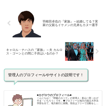
日：1953年〈昭和28年〉3月1日血液
型 ：AB型 出身大学：...
羽根田卓也の『家族』～結婚してる？実
家の父親もイケメンの兄弟もカヌー選手
キャロル・ナハスの『家族』～夫 カルロ
ス・ゴーンとの間に子供はいるのか？
管理人のプロフィールやサイトの説明です！
■カゲロウのプロフィール■
こんにちは！『蜉蝣のカゾク』の管理人・影山一郎（かげ
やま・いちろう）です。◆プロフィール地方の国立大学法
学部を出て、地方銀行に就職。現在はフリーで活動をして
います。 2009年12月2日 宅建士試験合格（合格率