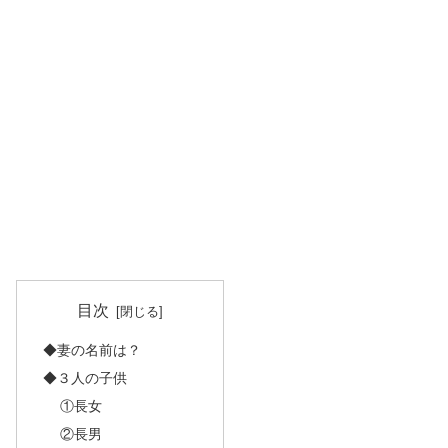
目次
◆妻の名前は？
◆３人の子供
①長女
②長男