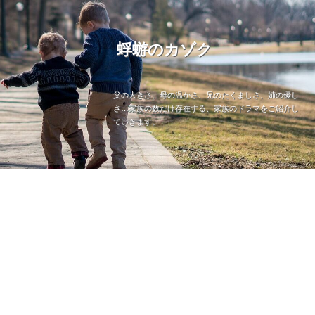
蜉蝣のカゾク
父の大きさ、母の温かさ、兄のたくましさ、姉の優し
さ…家族の数だけ存在する、家族のドラマをご紹介し
ていきます。