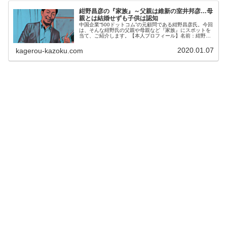
紺野昌彦の『家族』～父親は維新の室井邦彦…母
親とは結婚せずも子供は認知
中国企業“500ドットコム”の元顧問である紺野昌彦氏。今回
は、そんな紺野氏の父親や母親など『家族』にスポットを
当て、ご紹介します。【本人プロフィール】名前：紺野昌
彦（こんの・まさひこ）生年月日：不明年齢：48歳
※2020年1月現在出身：兵...
2020.01.07
kagerou-kazoku.com