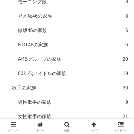
モーニング娘。
8
乃木坂46の家族
8
欅坂46の家族
6
NGT48の家族
6
AKBグループの家族
20
80年代アイドルの家族
19
歌手の家族
30
男性歌手の家族
9
女性歌手の家族
21
ジャニーズの家族
70
メニュー
ホーム
検索
トップ
サイドバー