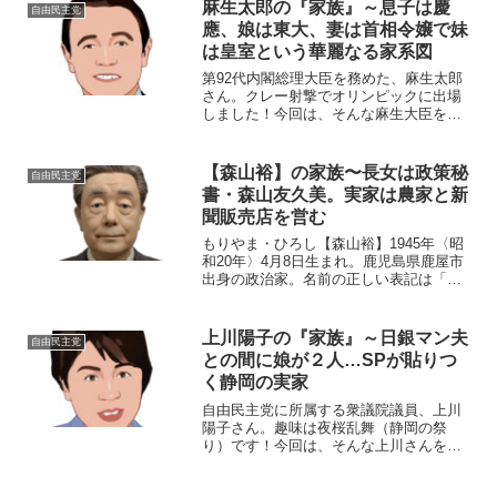
典子（みやがわ・のりこ）生年月日：
麻生太郎の『家族』～息子は慶
自由民主党
1979年4月5日没...
應、娘は東大、妻は首相令嬢で妹
は皇室という華麗なる家系図
第92代内閣総理大臣を務めた、麻生太郎
さん。クレー射撃でオリンピックに出場
しました！今回は、そんな麻生大臣を取
り巻く、華麗なる家系図をご紹介しま
す。名 前：麻生太郎（あそう・たろ
う）生年月日：1940年〈昭和15年〉9月
【森山裕】の家族〜長女は政策秘
自由民主党
20日身長体重：1...
書・森山友久美。実家は農家と新
聞販売店を営む
もりやま・ひろし【森山裕】1945年〈昭
和20年〉4月8日生まれ。鹿児島県鹿屋市
出身の政治家。名前の正しい表記は「し
めす偏に谷」の。❶父親森山泰（もりや
ま・ゆたか）。生年不明、2009年4月22
日死去。没年98歳。実家は農家と新聞販
上川陽子の『家族』～日銀マン夫
自由民主党
売店を営...
との間に娘が２人…SPが貼りつ
く静岡の実家
自由民主党に所属する衆議院議員、上川
陽子さん。趣味は夜桜乱舞（静岡の祭
り）です！今回は、そんな上川さんを取
り巻く『家族』の物語です。名 前：
上川陽子（かみかわ・ようこ）生年月