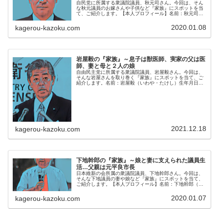
自民党に所属する衆議院議員、秋元司さん。今回は、そん
な秋元議員のお嫁さんや子供など『家族』にスポットを当
て、ご紹介します。【本人プロフィール】名前：秋元司
（あきもと・つかさ）生年月日：1971年10月23日年齢：
48歳 ※2019年12月現...
2020.01.08
kagerou-kazoku.com
岩屋毅の『家族』～息子は獣医師、実家の父は医
師、妻と母と２人の娘
自由民主党に所属する衆議院議員、岩屋毅さん。今回は、
そんな岩屋さんを取り巻く『家族』にスポットを当て、ご
紹介します。名前：岩屋毅（いわや・たけし）生年月日：
1957年8月24日年齢：61歳 ※2018年12月現在最終学
歴：早稲田大学政治経済...
2021.12.18
kagerou-kazoku.com
下地幹郎の『家族』～娘と妻に支えられた議員生
活…父親は元平良市長
日本維新の会所属の衆議院議員、下地幹郎さん。今回は、
そんな下地議員の妻や娘など『家族』にスポットを当て、
ご紹介します。【本人プロフィール】名前：下地幹郎（し
もじ・みきお）生年月日：1961年8月14日年齢：58歳
※2020年1月現在血液型...
2020.01.07
kagerou-kazoku.com