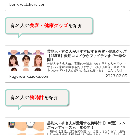
己破産のように裁判所が関係するケースいずれも専門家の
bank-watchers.com
知識と経験が必要だからです。で…
有名人の
美容・健康グッズ
を紹介！
芸能人・有名人がおすすめする美容・健康グッズ
【135選】愛用コスメからファイテンまで一挙公
開！
芸能人や有名人は、実際の年齢より若く見える人が多いで
すよね？素材の良さもありますが、やはり美容・健康に気
をつかっている人が多いからだと思います。こんにちは！
カゲロウです芸能人たちは、どんな方法で若返りを図って
2023.02.05
kagerou-kazoku.com
いるのでしょうか？今回は、芸能人…
有名人の
腕時計
を紹介！
芸能人・有名人が愛用する腕時計【130選】メン
ズもレディースも一挙公開！
「腕時計は口ほどにものを言う」と言われるくらい、腕時
計はその人の生き様を雄弁に物語ります。こんにちは！持