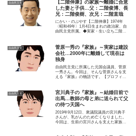
【二階伸康】の家族〜離婚に合意
自由民主党
した妻と子供…父：二階俊博、長
兄：二階俊樹、次兄：二階直哉
にかい・のぶやす【二階伸康】1974年
〈昭和49年〉1月4日生まれの政治家、自
由民主党所属。◆実家・生い立ち二階伸
康さんは、和歌山県御坊市で生まれ育ち
ました。地元の御坊市立御坊小学校、御
坊市立御坊中学校を卒業。和歌山県立日
菅原一秀の『家族』～実家は建設
自由民主党
高高等学校へ進み、...
会社…2000年に離婚して現在は
独身
自由民主党に所属した元国会議員、菅原
一秀さん。今回は、そんな菅原さんを支
える『家族』の物語です。【プロフィー
ル】名前：菅原一秀（すがわら・いっし
ゅう）生年月日：1962年〈昭和37年〉1
月7日血液型：A型 出身地：東京都練馬区
宮川典子の『家族』～結婚目前で
自由民主党
◆実家は建設会...
出馬…教師の母と弟に送られて父
の待つ天国へ
2019年9月12日、衆議院議員の宮川典子
さんが、乳がんのため亡くなりました。
今回は、生前の宮川さんを支えた家族を
ご紹介し、在りし日の故人を偲びたいと
思います。【プロフィール】名前：宮川