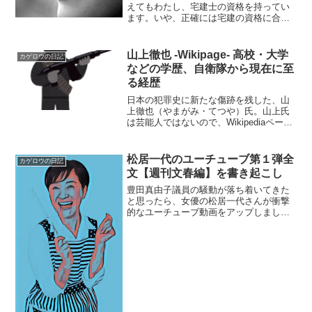
えてもわたし、宅建士の資格を持ってい
ます。いや、正確には宅建の資格に合格
しています…ですね。宅建士になるに
は、試験に合格した上で、講習を受けて
登録しないといけないんですが、それを
山上徹也 -Wikipage- 高校・大学
カゲロウの日記
やっていないんです。登録す...
などの学歴、自衛隊から現在に至
る経歴
日本の犯罪史に新たな傷跡を残した、山
上徹也（やまがみ・てつや）氏。山上氏
は芸能人ではないので、Wikipediaページ
は存在していません。大きくメディアを
騒がせているので、山上氏のページが登
場するのも時間の問題かもしれません
松居一代のユーチューブ第１弾全
カゲロウの日記
が…それまでの繋...
文【週刊文春編】を書き起こし
豊田真由子議員の騒動が落ち着いてきた
と思ったら、女優の松居一代さんが衝撃
的なユーチューブ動画をアップしまし
た。今回は、【週刊文春編】の全文を書
き起こしてみます。◆プロローグこの動
画のタイトルは、「松居一代は週刊文春
に騙されました」。文春の協...