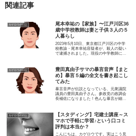
関連記事
尾本幸祐の【家族】〜江戸川区36
カゲロウの日記
歳中学校教師は妻と子供３人の５
人暮らし
2023年5月10日、東京都江戸川区の中学
校教諭・尾本幸祐容疑者が、殺人の疑い
で逮捕されました。現役の中学教師に、
一体何があったのでしょうか？容疑の教
諭、競馬で損失数百万円 窃盗目的で侵
入、帰宅男性を殺害か 男性を殺害した疑
豊田真由子サマの暴言音声【まと
カゲロウの日記
いで逮捕された中...
め】暴言５編の全文を書き起こし
てみた
暴言音声が伝説となっている、元衆議院
議員の豊田真由子さん。参政党の政調会
長補佐になりました！色んな暴言が細切
れに報道されているので、暴言の全文を
カバーできるように音声を書き起こし、
まとめてみました。📜其の壱：支援者へ
【スタディング】宅建士講座～ス
カゲロウの日記
のお詫び編最初に、世間を...
マホで手軽に学習♪という口コミ
評判は本当か？
こんにちは、カゲロウです。実はこう見