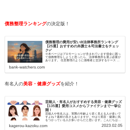
債務整理ランキング
の決定版！
債務整理の費用が安い⚖️法律事務所ランキング
【25選】おすすめの弁護士＆司法書士をチェッ
ク✅
※本ページはプロモーションが含まれています借金に困っ
て債務整理をしようと思ったら、法律事務所を選ぶ必要が
あります。 任意整理のように債権者と交渉するケース 自
己破産のように裁判所が関係するケースいずれも専門家の
bank-watchers.com
知識と経験が必要だからです。で…
有名人の
美容・健康グッズ
を紹介！
芸能人・有名人がおすすめする美容・健康グッズ
【135選】愛用コスメからファイテンまで一挙公
開！
芸能人や有名人は、実際の年齢より若く見える人が多いで
すよね？素材の良さもありますが、やはり美容・健康に気
をつかっている人が多いからだと思います。こんにちは！
カゲロウです芸能人たちは、どんな方法で若返りを図って
2023.02.05
kagerou-kazoku.com
いるのでしょうか？今回は、芸能人…