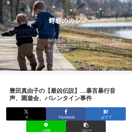
蜉蝣のカゾク
父の大きさ、母の温かさ、兄のたくましさ、姉の優し
さ…家族の数だけ存在する、家族のドラマをご紹介し
ていきます。
豊田真由子の【最凶伝説】…暴言暴行音
声、園遊会、バレンタイン事件
X
Facebook
はてブ
LINE
コピー