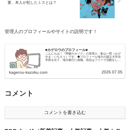
妻、本人が犯したミスとは？
管理人のプロフィールやサイトの説明です！
■カゲロウのプロフィール■
こんにちは！『蜉蝣のカゾク』の管理人・影山一郎（かげ
やま・いちろう）です。◆プロフィール地方の国立大学法
学部を出て、地方銀行に就職。現在はフリーで活動をして
います。 2009年12月2日 宅建士試験合格（合格率
15.85％） 2012年1月…
2026.07.05
kagerou-kazoku.com
コメント
コメントを書き込む