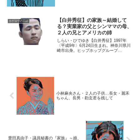
【白井秀征】の家族～結婚して
カゲロウの日記
る？実業家の父とシンママの母、
２人の兄とアメリカの姉
しらい・ひでゆき【白井秀征】1997年
〈平成9年〉6月24日生まれ。神奈川県川
崎市出身。ヒップホップグループ
「OGF」にてラッパー「HIDE」として活
動。❶父親実業家。2000年、白井氏が３
歳の時に離婚し、その後は離れて暮らし
ている。事件が...
小林麻央さん・２人の子供…長女・麗禾
ちゃん、長男・勸玄君を残して
豊田真由子・議員秘書の『家族』～娘、