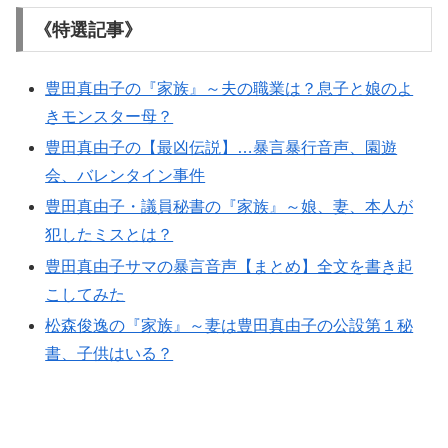
《特選記事》
豊田真由子の『家族』～夫の職業は？息子と娘のよ
きモンスター母？
豊田真由子の【最凶伝説】…暴言暴行音声、園遊
会、バレンタイン事件
豊田真由子・議員秘書の『家族』～娘、妻、本人が
犯したミスとは？
豊田真由子サマの暴言音声【まとめ】全文を書き起
こしてみた
松森俊逸の『家族』～妻は豊田真由子の公設第１秘
書、子供はいる？