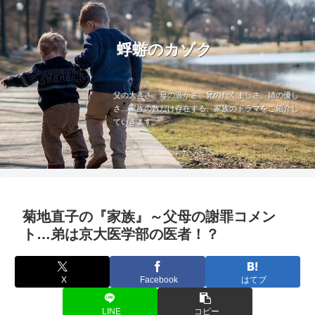
蜉蝣のカゾク
父の大きさ、母の温かさ、兄のたくましさ、姉の優し
さ…家族の数だけ存在する、家族のドラマをご紹介し
ていきます。
菊地直子の『家族』～父母の謝罪コメン
ト…弟は京大医学部の医者！？
X
Facebook
はてブ
LINE
コピー