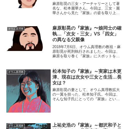
麻原彰晃の三女・アーチャリーとして著
名な、松本麗華さん。今回は、三女・麗
華さんから見た『家族』の姿を取り上げ
たいと思います。【プロフィール】名
前：松本麗華（まつもと・りか、本名）
生年月日：1983年4月出身：千葉県船橋市
麻原彰晃の『家族』〜娘同士の確
オウム真理教
最終学歴：文教大学・...
執…「次女・三女」VS「四女」
の異なる父親像
2018年7月6日、オウム真理教の教祖・麻
原彰晃が死刑執行されました。今回は、
麻原を取り巻く『家族』にスポットを当
て、オウム事件の背景を考えたいと思い
ます。名 前：麻原彰晃（あさはら・
しょうこう）本 名：松本智津夫（ま
松本知子の『家族』～実家は木更
オウム真理教
つもと・ちづお）生...
津、現在は次女や三女と生活…長
女は？
麻原彰晃の妻として、オウム真理教拡大
の一翼を担った、松本知子氏。今回は、
そんな知子氏にとっての『家族』という
ものを考えたいと思います。【本人プロ
フィール】名前：松本知子（まつもと・
ともこ）旧姓：石井※石井久子氏とは血
縁関係なし本名：松本明香...
上祐史浩の『家族』～都沢和子と
オウム真理教