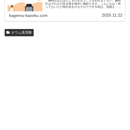
「腕時計は口ほどにものを言う」と言われるくらい、腕時
計はその人の生き様を雄弁に物語ります。こんにちは！持
ってないけど時計好きのカゲロウです今回は、芸能人・有
名人の腕時計をご紹介し、その人となりに思いを寄せたい
と思います。見たいページをクリッ…
2025.11.22
kagerou-kazoku.com
オウム真理教