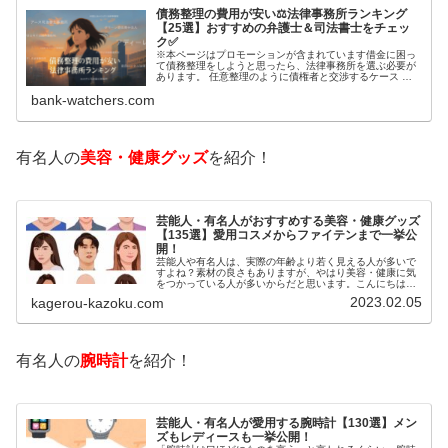
債務整理の費用が安い⚖️法律事務所ランキング
【25選】おすすめの弁護士＆司法書士をチェッ
ク✅
※本ページはプロモーションが含まれています借金に困っ
て債務整理をしようと思ったら、法律事務所を選ぶ必要が
あります。 任意整理のように債権者と交渉するケース 自
己破産のように裁判所が関係するケースいずれも専門家の
bank-watchers.com
知識と経験が必要だからです。で…
有名人の
美容・健康グッズ
を紹介！
芸能人・有名人がおすすめする美容・健康グッズ
【135選】愛用コスメからファイテンまで一挙公
開！
芸能人や有名人は、実際の年齢より若く見える人が多いで
すよね？素材の良さもありますが、やはり美容・健康に気
をつかっている人が多いからだと思います。こんにちは！
カゲロウです芸能人たちは、どんな方法で若返りを図って
2023.02.05
kagerou-kazoku.com
いるのでしょうか？今回は、芸能人…
有名人の
腕時計
を紹介！
芸能人・有名人が愛用する腕時計【130選】メン
ズもレディースも一挙公開！