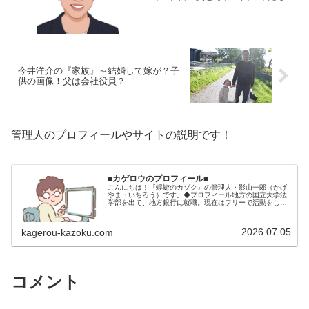
今井洋介の『家族』～結婚して嫁が？子
供の画像！父は会社役員？
管理人のプロフィールやサイトの説明です！
■カゲロウのプロフィール■
こんにちは！『蜉蝣のカゾク』の管理人・影山一郎（かげ
やま・いちろう）です。◆プロフィール地方の国立大学法
学部を出て、地方銀行に就職。現在はフリーで活動をして
います。 2009年12月2日 宅建士試験合格（合格率
15.85％） 2012年1月…
2026.07.05
kagerou-kazoku.com
コメント