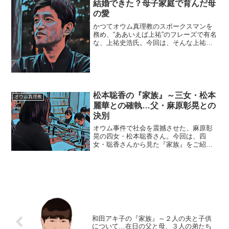
結婚できた？母子家庭で育んだ母
の愛
かつてオウム真理教のスポークスマンを
務め、“ああいえば上祐”のフレーズで有名
な、上祐史浩氏。今回は、そんな上祐氏
を取り巻く『家族』にスポットを当て、
ご紹介します。名前：上祐史浩（じょう
ゆう・ふみひろ）生年月日：1962年12月
17日（55歳...
松本聡香の『家族』～三女・松本
オウム真理教
麗華との確執…父・麻原彰晃との
決別
オウム事件で社会を震撼させた、麻原彰
晃の四女・松本聡香さん。今回は、四
女・聡香さんから見た『家族』をご紹介
していきます。【本人プロフィール】名
前：松本聡香（まつもと・さとか、仮
名）生年月日：1989年4月（29歳）
※2018年7月現在教団内...
和田アキ子の『家族』～２人の夫と子供
について…在日の父と母、３人の弟たち