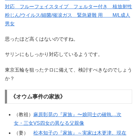
対応 フルーフェイスタイプ フェルター付き 核放射性
粉じん/ウイルス/細菌/催涙ガス 緊急避難 用 M/L成人
男女
思ったほど高くはないのですね。
サリンにもしっかり対応しているようです。
東京五輪を狙ったテロに備えて、検討すべきなのでしょう
か？
《オウム事件の家族》
（教祖）
麻原彰晃の『家族』〜娘同士の確執…次
女・三女VS四女の異なる父親像
（妻）
松本知子の『家族』～実家は木更津。現在