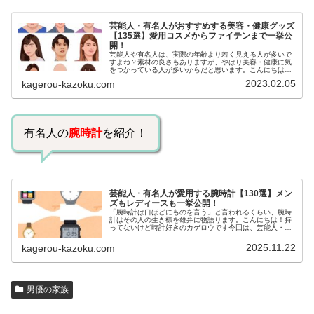
芸能人・有名人がおすすめする美容・健康グッズ
【135選】愛用コスメからファイテンまで一挙公
開！
芸能人や有名人は、実際の年齢より若く見える人が多いで
すよね？素材の良さもありますが、やはり美容・健康に気
をつかっている人が多いからだと思います。こんにちは！
カゲロウです芸能人たちは、どんな方法で若返りを図って
2023.02.05
kagerou-kazoku.com
いるのでしょうか？今回は、芸能人…
有名人の
腕時計
を紹介！
芸能人・有名人が愛用する腕時計【130選】メン
ズもレディースも一挙公開！
「腕時計は口ほどにものを言う」と言われるくらい、腕時
計はその人の生き様を雄弁に物語ります。こんにちは！持
ってないけど時計好きのカゲロウです今回は、芸能人・有
名人の腕時計をご紹介し、その人となりに思いを寄せたい
と思います。見たいページをクリッ…
2025.11.22
kagerou-kazoku.com
男優の家族