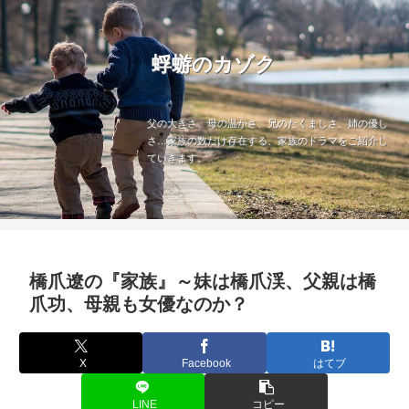
蜉蝣のカゾク
父の大きさ、母の温かさ、兄のたくましさ、姉の優し
さ…家族の数だけ存在する、家族のドラマをご紹介し
ていきます。
橋爪遼の『家族』～妹は橋爪渓、父親は橋
爪功、母親も女優なのか？
X
Facebook
はてブ
LINE
コピー