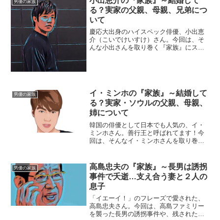
小出恵介の『家族』～結婚して
男優の家族
る？実家の父親、母親、兄弟につ
いて
慶応大出身のハイスペック俳優、小出恵
介（こいでけいすけ）さん。今回は、そ
んな小出さんを取り巻く『家族』にスポ
ットを当て、ご紹介します。◆実家は宮
前平小出恵介さんは東京都港区出身。し
かし、川崎市立宮前平中学校を出ている
ので、実家は宮前平（みや...
イ・ミンホの『家族』～結婚して
男優の家族
る？実家・ソウルの父親、母親、
姉について
韓国の俳優として日本でも人気の、イ・
ミンホさん。善行王と呼ばれてます！今
回は、そんなイ・ミンホさんを取り巻く
『家族』の物語です。名 前：イ・ミ
ンホ生年月日：1987年〈昭和62年〉6月
22日身 長：187cm血液型 ：A型出
高島忠夫の『家族』～長男は誘拐
男優の家族
身地 ：ソウ...
事件で夭逝…支え合う妻と２人の
息子
「イエーイ！」のフレーズで愛された、
高島忠夫さん。今回は、高島ファミリー
を襲った長男の誘拐事件や、残された