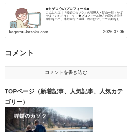
■カゲロウのプロフィール■
こんにちは！『蜉蝣のカゾク』の管理人・影山一郎（かげ
やま・いちろう）です。◆プロフィール地方の国立大学法
学部を出て、地方銀行に就職。現在はフリーで活動をして
います。 2009年12月2日 宅建士試験合格（合格率
15.85％） 2012年1月…
2026.07.05
kagerou-kazoku.com
コメント
コメントを書き込む
TOPページ（新着記事、人気記事、人気カテ
ゴリー）