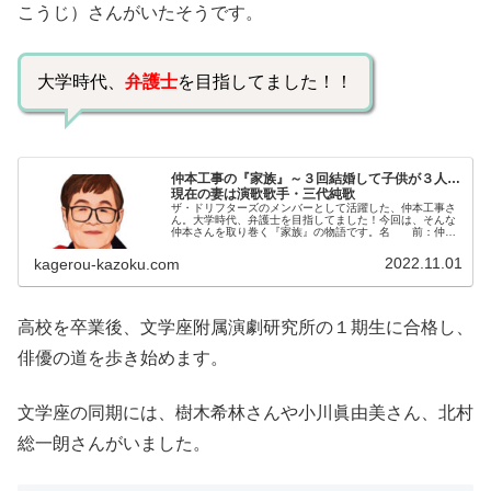
こうじ）さんがいたそうです。
大学時代、
弁護士
を目指してました！！
仲本工事の『家族』～３回結婚して子供が３人…
現在の妻は演歌歌手・三代純歌
ザ・ドリフターズのメンバーとして活躍した、仲本工事さ
ん。大学時代、弁護士を目指してました！今回は、そんな
仲本さんを取り巻く『家族』の物語です。名 前：仲本
工事（なかもと・こうじ）本 名：仲本興喜（なかも
と・こうき）生年月日：1941年〈...
2022.11.01
kagerou-kazoku.com
高校を卒業後、文学座附属演劇研究所の１期生に合格し、
俳優の道を歩き始めます。
文学座の同期には、樹木希林さんや小川眞由美さん、北村
総一朗さんがいました。