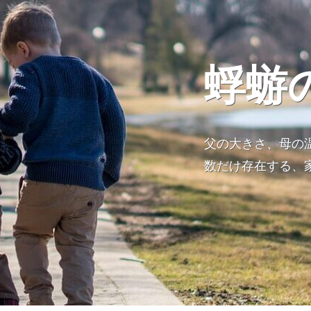
蜉蝣
父の大きさ、母の
数だけ存在する、