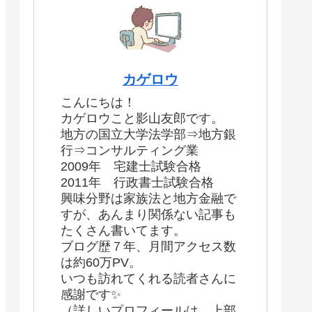
カゲロウ
こんにちは！
カゲロウこと影山友郎です。
地方の国立大学法学部⇒地方銀
行⇒コンサルティング業
2009年 宅建士試験合格
2011年 行政書士試験合格
興味分野は家族法と地方金融で
すが、あんまり関係ない記事も
たくさん書いてます。
ブログ歴７年、月間アクセス数
は約60万PV。
いつも訪れてくれる読者さんに
感謝です✨
（詳しいプロフィールは、上部