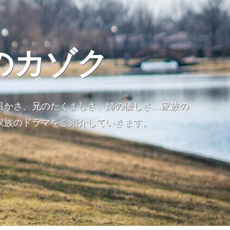
のカゾク
温かさ、兄のたくましさ、姉の優しさ…家族の
家族のドラマをご紹介していきます。