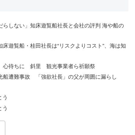
にだらしない」知床遊覧船社長と会社の評判 海や船の
 知床遊覧船・桂田社長は“リスクよりコスト”、海は知
到来、心待ちに 斜里 観光事業者ら祈願祭
床観光船遭難事故 「強欲社長」の父が周囲に漏らし
とう
とう
！