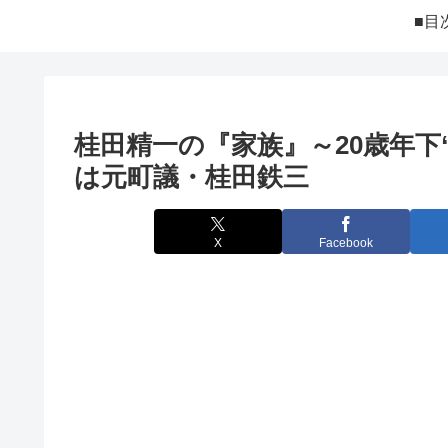
■目
桂田精一の『家族』～20歳年下
は元町議・桂田鉄三
X
Facebook