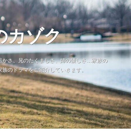
のカゾク
温かさ、兄のたくましさ、姉の優しさ…家族の
家族のドラマをご紹介していきます。