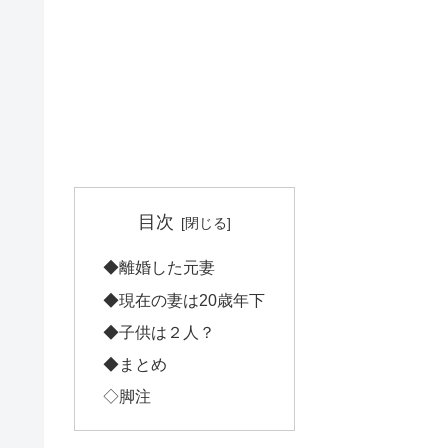
目次
◆離婚した元妻
◆現在の妻は20歳年下
◆子供は２人？
◆まとめ
◇脚注