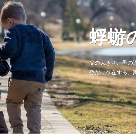
蜉蝣
父の大きさ、母の
数だけ存在する、