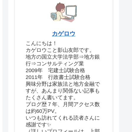
カゲロウ
こんにちは！
カゲロウこと影山友郎です。
地方の国立大学法学部⇒地方銀
行⇒コンサルティング業
2009年 宅建士試験合格
2011年 行政書士試験合格
興味分野は家族法と地方金融で
すが、あんまり関係ない記事も
たくさん書いてます。
ブログ歴７年、月間アクセス数
は約60万PV。
いつも訪れてくれる読者さんに
感謝です✨
（詳しいプロフィールは、上部