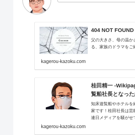
404 NOT FOUN
父の大きさ、母の温か
る、家族のドラマをご
kagerou-kazoku.com
桂田精一 -Wik
覧船社長となった
知床遊覧船やホテルを
家です！桂田社長は芸能
連日メディアを騒がせ
かもしれません...
kagerou-kazoku.com