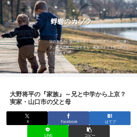
蜉蝣のカゾク
父の大きさ、母の温かさ、兄のたくましさ、姉の優し
さ…家族の数だけ存在する、家族のドラマをご紹介し
ていきます。
大野将平の『家族』～兄と中学から上京？
実家・山口市の父と母
X
Facebook
はてブ
LINE
コピー