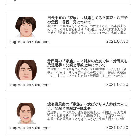
田代未来の『家族』～結婚してる？実家・八王子
の父親、母親、兄について
柔道女子日本代表をつとめる、田代未来さん。谷本歩実さ
んにそっくりと言われます！今回は、そんな未来さんを取
り巻く『家族』の物語です。【プロフィール】名前：田代
未来（たしろ・みく）生年月日：1994年〈平成6年〉4月7
日身長：163cm血液型：...
2021.07.30
kagerou-kazoku.com
芳田司の『家族』～３姉妹の次女で妹・芳田真も
柔道選手！父親と母親と姉について
柔道女子日本代表をつとめる、芳田司選手。わたしは「珍
獣」！今回は、そんな芳田さんを取り巻く『家族』の物語
です。【プロフィール】名前：芳田司（よしだ・つかさ）
生年月日：1995年〈平成7年〉10月5日身長：156cm出身
地：京都府京都市◆生い...
2021.07.30
kagerou-kazoku.com
渡名喜風南の『家族』～女ばかり４人姉妹の末っ
子…父親と母親は沖縄出身
柔道女子日本代表の、渡名喜風南さん。今回は、そんな風
南さんを取り巻く『家族』の物語です。【プロフィール】
名前：渡名喜風南（となき・ふうな）生年月日：1995年
〈平成7年〉8月1日身長：148cm血液型：O型出身地：神
奈川県相模原市◆生い立ち...
2021.07.30
kagerou-kazoku.com