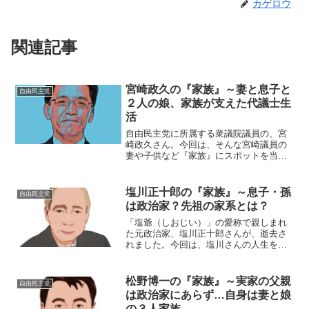
カゲロウ
関連記事
宮崎政久の『家族』～妻と息子と
自由民主党
２人の娘、家族が支えた代議士生
活
自由民主党に所属する衆議院議員の、宮
崎政久さん。今回は、そんな宮崎議員の
妻や子供など『家族』にスポットを当
て、ご紹介します。【本人プロフィー
ル】名前：宮崎政久（みやざき・まさひ
さ）生年月日：1965年8月8日年齢：54
塩川正十郎の『家族』～息子・孫
自由民主党
歳 ※2020年1月現...
は政治家？先祖の家系とは？
「塩爺（しおじい）」の愛称で親しまれ
た元政治家、塩川正十郎さんが、逝去さ
れました。今回は、塩川さんの人生を取
り囲んだ「家族」に、スポットを当てて
みたいと思います。◆父は政治家？塩川
正十郎さんのお父さんは、旧布施市
松野博一の『家族』～実家の父親
自由民主党
（現・東大阪市）市長を務めた...
は政治家にあらず…自身は妻と娘
の３人家族