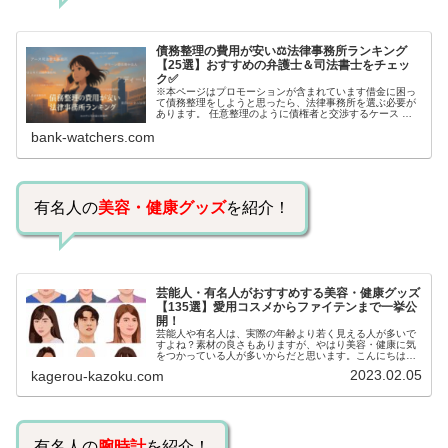
債務整理の費用が安い⚖️法律事務所ランキング
【25選】おすすめの弁護士＆司法書士をチェッ
ク✅
※本ページはプロモーションが含まれています借金に困っ
て債務整理をしようと思ったら、法律事務所を選ぶ必要が
あります。 任意整理のように債権者と交渉するケース 自
己破産のように裁判所が関係するケースいずれも専門家の
bank-watchers.com
知識と経験が必要だからです。で…
有名人の
美容・健康グッズ
を紹介！
芸能人・有名人がおすすめする美容・健康グッズ
【135選】愛用コスメからファイテンまで一挙公
開！
芸能人や有名人は、実際の年齢より若く見える人が多いで
すよね？素材の良さもありますが、やはり美容・健康に気
をつかっている人が多いからだと思います。こんにちは！
カゲロウです芸能人たちは、どんな方法で若返りを図って
2023.02.05
kagerou-kazoku.com
いるのでしょうか？今回は、芸能人…
有名人の
腕時計
を紹介！