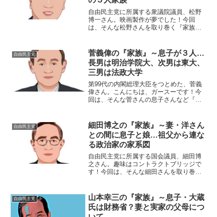
自由民主党に所属する衆議院議員、松野
博一さん。映画製作が夢でした！今回
は、そんな松野さんを取り巻く『家族』
をご紹介します。名 前：松野博一
（まつの・ひろかず）生年月日：1962年
〈昭和37年〉9月13日出身地 ：千葉県木
菅義偉の『家族』～息子が３人…
自由民主党
更津市出身大学：早...
長男は明治学院大、次男は東大、
三男は法政大学
第99代の内閣総理大臣をつとめた、菅義
偉さん。こんにちは、ガースーです！今
回は、そんな菅さんの息子さんなど『家
族』にスポットを当て、ご紹介します。
名 前：菅 義偉（すが・よしひで）生
年月日：1948年〈昭和23年〉12月6日血
細田博之の『家族』～妻・洋さん
自由民主党
液型 ：O型...
との間に息子と娘…祖父から連な
る政治家の家系図
自由民主党に所属する国会議員、細田博
之さん。趣味はコントラクトブリッジで
す！今回は、そんな細田さんを取り巻く
『家族』の物語です。名 前：細田博
之（ほそだ・ひろゆき）生年月日：1944
年〈昭和19年〉4月5日出身地 ：島根県
山本幸三の『家族』～息子・大蔵
自由民主党
松江市出身大学：...
氏は財務省？妻と実家の父母につ
いて