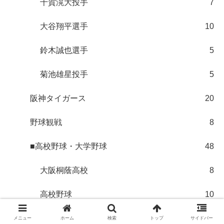
千賀滉大投手
7
大谷翔平選手
10
鈴木誠也選手
5
菊池雄星投手
5
阪神タイガース
20
野球観戦
8
■高校野球・大学野球
48
大阪桐蔭高校
8
高校野球
10
埼玉西武ライオンズ
18
メニュー
ホーム
検索
トップ
サイドバー