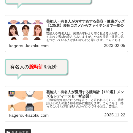
芸能人・有名人がおすすめする美容・健康グッズ
【135選】愛用コスメからファイテンまで一挙公
開！
芸能人や有名人は、実際の年齢より若く見える人が多いで
すよね？素材の良さもありますが、やはり美容・健康に気
をつかっている人が多いからだと思います。こんにちは！
カゲロウです芸能人たちは、どんな方法で若返りを図って
2023.02.05
kagerou-kazoku.com
いるのでしょうか？今回は、芸能人…
有名人の
腕時計
を紹介！
芸能人・有名人が愛用する腕時計【130選】メン
ズもレディースも一挙公開！
「腕時計は口ほどにものを言う」と言われるくらい、腕時
計はその人の生き様を雄弁に物語ります。こんにちは！持
ってないけど時計好きのカゲロウです今回は、芸能人・有
名人の腕時計をご紹介し、その人となりに思いを寄せたい
と思います。見たいページをクリッ…
2025.11.22
kagerou-kazoku.com
自由民主党