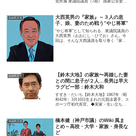
党所属 衆議院議員（7期） 国家公安委員
会委員長（第100代） 国土強靭化担当大
臣 領土問題担当大臣 内閣府特命担当大臣
（防災、海洋政策）📝 経歴 兵庫県...
大西英男の『家族』～３人の息
自由民主党
子、娘、妻のため戦う“やじ将軍”
“やじ将軍”として知られる、衆議院議員の
大西英男（おおにし・ひでお）さん。今
回は、そんな大西議員を取り巻く『家
族』にスポットを当て、ご紹介します。
◆実家は江戸川・松島大西英男議員は、
東京都江戸川区の松島生まれ。現在も松
島に事務所を構えており...
【鈴木大地】の家族〜再婚した妻
自由民主党
との間に息子が２人…長男は早大
ラグビー部：鈴木大和
すずき・だいち【鈴木大地】1967年〈昭
和42年〉3月10日生まれの元競泳選手、ス
ポーツ庁初代長官。◆実家・生い立ち鈴
木大地さんは千葉県習志野市の出身。地
元の習志野市立大久保小学校、習志野市
立第二中学校に通いました。小学２年生
橋本健（神戸市議）のWiki 風ま
自由民主党
から水泳を始め...
とめ～高校・大学・家族・身長な
ど