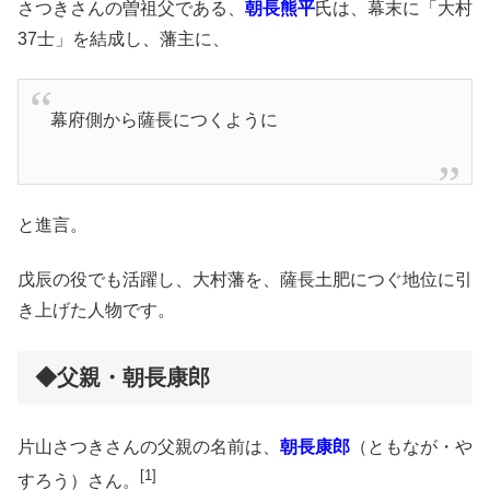
さつきさんの曽祖父である、
朝長熊平
氏は、幕末に「大村
37士」を結成し、藩主に、
幕府側から薩長につくように
と進言。
戊辰の役でも活躍し、大村藩を、薩長土肥につぐ地位に引
き上げた人物です。
◆父親・朝長康郎
片山さつきさんの父親の名前は、
朝長康郎
（ともなが・や
[1]
すろう）さん。