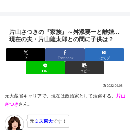
片山さつきの『家族』～舛添要一と離婚…
現在の夫・片山龍太郎との間に子供は？
X
Facebook
はてブ
LINE
コピー
2022.09.03
元大蔵省キャリアで、現在は政治家として活躍する、
片山
さつき
さん。
元
ミス東大
です！