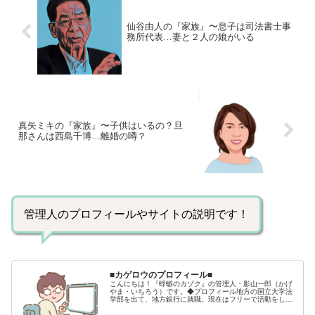
仙谷由人の『家族』〜息子は司法書士事
務所代表…妻と２人の娘がいる
真矢ミキの『家族』〜子供はいるの？旦
那さんは西島千博…離婚の噂？
管理人のプロフィールやサイトの説明です！
■カゲロウのプロフィール■
こんにちは！『蜉蝣のカゾク』の管理人・影山一郎（かげ
やま・いちろう）です。◆プロフィール地方の国立大学法
学部を出て、地方銀行に就職。現在はフリーで活動をして
います。 2009年12月2日 宅建士試験合格（合格率
15.85％） 2012年1月…