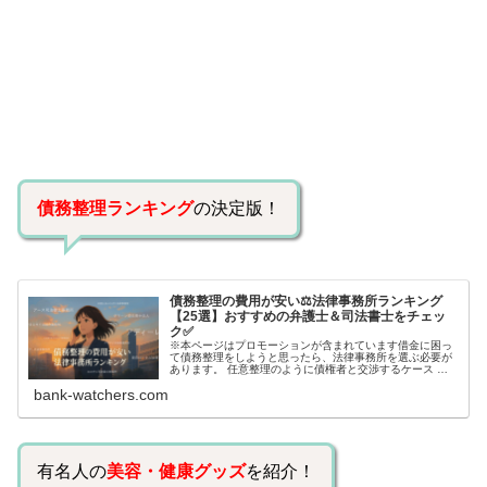
債務整理ランキング
の決定版！
債務整理の費用が安い⚖️法律事務所ランキング
【25選】おすすめの弁護士＆司法書士をチェッ
ク✅
※本ページはプロモーションが含まれています借金に困っ
て債務整理をしようと思ったら、法律事務所を選ぶ必要が
あります。 任意整理のように債権者と交渉するケース 自
己破産のように裁判所が関係するケースいずれも専門家の
bank-watchers.com
知識と経験が必要だからです。で…
有名人の
美容・健康グッズ
を紹介！