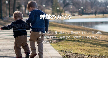
蜉蝣のカゾク
父の大きさ、母の温かさ、兄のたくましさ、姉の優し
さ…家族の数だけ存在する、家族のドラマをご紹介し
ていきます。