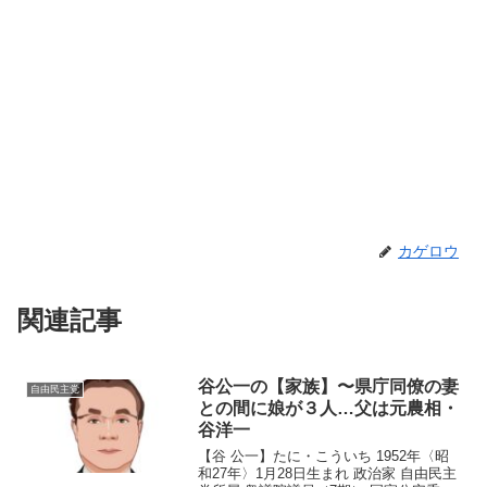
カゲロウ
関連記事
谷公一の【家族】〜県庁同僚の妻
自由民主党
との間に娘が３人…父は元農相・
谷洋一
【谷 公一】たに・こういち 1952年〈昭
和27年〉1月28日生まれ 政治家 自由民主