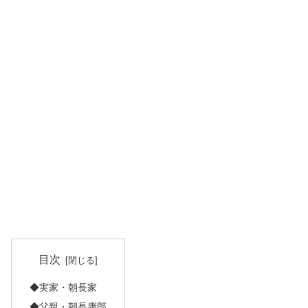
目次
◆実家・朝長家
◆父親・朝長康郎