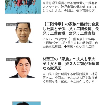
今井恵理子議員との不倫報道で一躍有名
人となった、神戸市議の橋本健（はしも
とけん）さん。今回は、橋本市議のプロ
フィールをWikipedia風にご紹介します。
橋本健（神戸市議）Wikipedia（風）橋本
健（はしもとけん、1980年2月16日 ...
【二階伸康】の家族〜離婚に合意
自由民主党
した妻と子供…父：二階俊博、長
兄：二階俊樹、次兄：二階直哉
にかい・のぶやす【二階伸康】1974年
〈昭和49年〉1月4日生まれの政治家、自
由民主党所属。◆実家・生い立ち二階伸
康さんは、和歌山県御坊市で生まれ育ち
ました。地元の御坊市立御坊小学校、御
坊市立御坊中学校を卒業。和歌山県立日
林芳正の『家族』〜夫人も東大
自由民主党
高高等学校へ進み、...
卒！父と母、娘２人に繋がる華麗
なる家系図
自由民主党に所属する衆議院議員、林芳
正さん。今回は、そんな林大臣を取り巻
く華麗なる『家族』をご紹介していきま
す。名 前：林芳正（はやし・よしま
さ）生年月日：1961年〈昭和36年〉1月
19日出身大学：東京大学法学部出身
地 ：山口県下関市家...