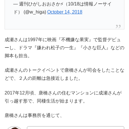
— 週刊ひがしおおさか⚡️（10/18は情報ノーサイ
ド） (@w_higa)
October 14, 2018
成瀬さんは1997年に映画『
不機嫌な果実
』で監督デビュ
ーし、ドラマ『嫌われ松子の一生』『小さな巨人』などの
脚本も担当。
成瀬さんのトークイベントで唐橋さんが司会をしたことな
どで、２人の距離は急接近しました。
2017年12月頃、唐橋さんの住むマンションに成瀬さんが
引っ越す形で、同棲生活が始まります。
唐橋さんは事務所を通じて、