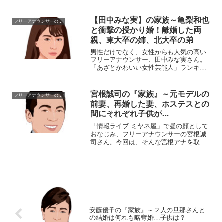
の妻や息子、娘など『家族』にスポット
を当て、ご紹介します。【本人プロフィ
ール】名前：古舘伊知郎（ふるたち・い
【田中みな実】の家族～亀梨和也
フリーアナウンサーの家族
ちろう）生年月日：195...
と衝撃の授かり婚！離婚した両
親、東大卒の姉、北大卒の弟
男性だけでなく、女性からも人気の高い
フリーアナウンサー、田中みな実さん。
「あざとかわいい女性芸能人」ランキン
グ１位です！今回は、そんなみな実さん
を取り巻く『家族』の物語です。氏
名：田中みな実（たなか・みなみ）
宮根誠司の『家族』～元モデルの
フリーアナウンサーの家族
本 名：田中エイミーみな実...
前妻、再婚した妻、ホステスとの
間にそれぞれ子供が…
「情報ライブ ミヤネ屋」で昼の顔として
おなじみ、フリーアナウンサーの宮根誠
司さん。今回は、そんな宮根アナを取り
巻く『家族』にスポットを当て、ご紹介
します。【プロフィール】名前：宮根誠
司（みやね・せいじ）生年月日：1963年
〈昭和38年〉4月...
安藤優子の『家族』～２人の旦那さんと
の結婚は何れも略奪婚…子供は？