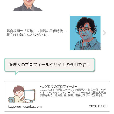
落合福嗣の『家族』～伝説の子供時代…
現在はお嫁さんと娘がいる！
管理人のプロフィールやサイトの説明です！
■カゲロウのプロフィール■
こんにちは！『蜉蝣のカゾク』の管理人・影山一郎（かげ
やま・いちろう）です。◆プロフィール地方の国立大学法
学部を出て、地方銀行に就職。現在はフリーで活動をして
います。 2009年12月2日 宅建士試験合格（合格率
15.85％） 2012年1月…
2026.07.05
kagerou-kazoku.com