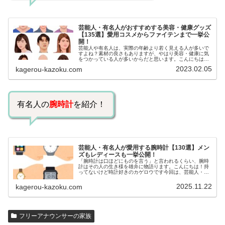
芸能人・有名人がおすすめする美容・健康グッズ
【135選】愛用コスメからファイテンまで一挙公
開！
芸能人や有名人は、実際の年齢より若く見える人が多いで
すよね？素材の良さもありますが、やはり美容・健康に気
をつかっている人が多いからだと思います。こんにちは！
カゲロウです芸能人たちは、どんな方法で若返りを図って
2023.02.05
kagerou-kazoku.com
いるのでしょうか？今回は、芸能人…
有名人の
腕時計
を紹介！
芸能人・有名人が愛用する腕時計【130選】メン
ズもレディースも一挙公開！
「腕時計は口ほどにものを言う」と言われるくらい、腕時
計はその人の生き様を雄弁に物語ります。こんにちは！持
ってないけど時計好きのカゲロウです今回は、芸能人・有
名人の腕時計をご紹介し、その人となりに思いを寄せたい
と思います。見たいページをクリッ…
2025.11.22
kagerou-kazoku.com
フリーアナウンサーの家族