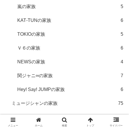
嵐の家族
5
KAT‐TUNの家族
6
TOKIOの家族
5
Ｖ６の家族
6
NEWSの家族
4
関ジャニ∞の家族
7
Hey! Say! JUMPの家族
6
ミュージシャンの家族
75
EXILE TRIBE
5
メニュー
ホーム
検索
トップ
サイドバー