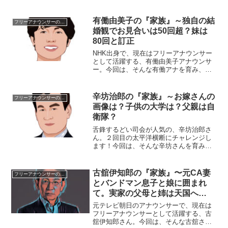
育み支えてきた『家族』にスポットを当
て、ご紹介したいと思います。名
前：加藤綾子（かとう・あやこ）生年月
有働由美子の『家族』～独自の結
フリーアナウンサーの家族
日：1985年〈昭和60年...
婚観でお見合いは50回超？妹は
80回と訂正
NHK出身で、現在はフリーアナウンサー
として活躍する、有働由美子アナウンサ
ー。今回は、そんな有働アナを育み、支
えてくれた『家族』にスポットを当てご
紹介します。名 前：有働由美子（う
どう・ゆみこ）生年月日：1969年〈昭和
辛坊治郎の『家族』～お嫁さんの
フリーアナウンサーの家族
44年〉3月22日...
画像は？子供の大学は？父親は自
衛隊？
舌鋒するどい司会が人気の、辛坊治郎さ
ん。２回目の太平洋横断にチャレンジし
ます！今回は、そんな辛坊さんを育み、
支えてくれる『家族』にスポットを当
て、ご紹介します。【プロフィール】名
前：辛坊治郎（しんぼう・じろう）生年
古舘伊知郎の『家族』〜元CA妻
フリーアナウンサーの家族
月日：1956年4月11日...
とバンドマン息子と娘に囲まれ
て。実家の父母と姉は天国へ…
元テレビ朝日のアナウンサーで、現在は
フリーアナウンサーとして活躍する、古
舘伊知郎さん。今回は、そんな古舘さん