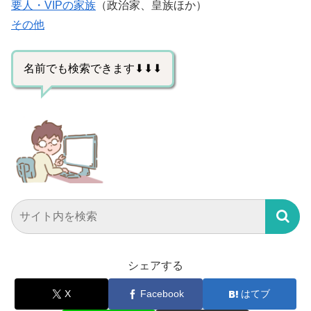
要人・VIPの家族
（政治家、皇族ほか）
その他
名前でも検索できます⬇⬇⬇
シェアする
X
Facebook
はてブ