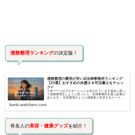
債務整理ランキング
の決定版！
債務整理の費用が安い⚖️法律事務所ランキング
【25選】おすすめの弁護士＆司法書士をチェッ
ク✅
※本ページはプロモーションが含まれています借金に困っ
て債務整理をしようと思ったら、法律事務所を選ぶ必要が
あります。 任意整理のように債権者と交渉するケース 自
己破産のように裁判所が関係するケースいずれも専門家の
bank-watchers.com
知識と経験が必要だからです。で…
有名人の
美容・健康グッズ
を紹介！