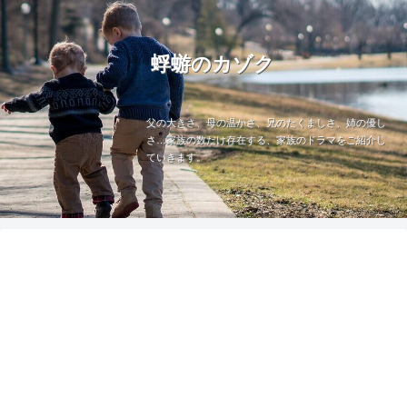
蜉蝣のカゾク
父の大きさ、母の温かさ、兄のたくましさ、姉の優し
さ…家族の数だけ存在する、家族のドラマをご紹介し
ていきます。