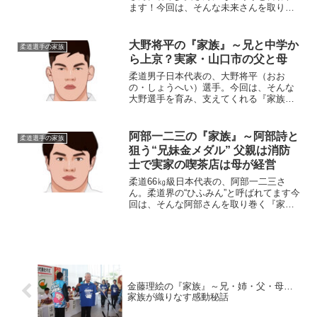
ます！今回は、そんな未来さんを取り巻
く『家族』の物語です。【プロフィー
ル】名前：田代未来（たしろ・みく）生
年月日：1994年〈平成6年〉4月7日身
大野将平の『家族』～兄と中学か
柔道選手の家族
長：163cm血液型：...
ら上京？実家・山口市の父と母
柔道男子日本代表の、大野将平（おお
の・しょうへい）選手。今回は、そんな
大野選手を育み、支えてくれる『家族』
にスポットを当て、ご紹介します。◆実
家は山口市大野将平選手の実家は、山口
県山口市。大野選手は7歳の時、山口市に
阿部一二三の『家族』～阿部詩と
柔道選手の家族
ある「松美柔道スポーツ少...
狙う“兄妹金メダル” 父親は消防
士で実家の喫茶店は母が経営
柔道66㎏級日本代表の、阿部一二三さ
ん。柔道界の“ひふみん”と呼ばれてます今
回は、そんな阿部さんを取り巻く『家
族』の物語です。【プロフィール】名
前：阿部一二三（あべ・ひふみ）生年月
日：1997年〈平成9年〉8月9日身長：
167cm血液型：O...
金藤理絵の『家族』～兄・姉・父・母…
家族が織りなす感動秘話