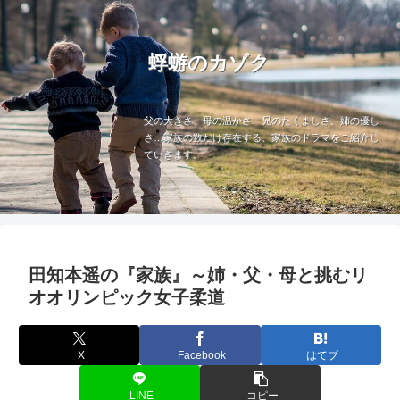
蜉蝣のカゾク
父の大きさ、母の温かさ、兄のたくましさ、姉の優し
さ…家族の数だけ存在する、家族のドラマをご紹介し
ていきます。
田知本遥の『家族』～姉・父・母と挑むリ
オオリンピック女子柔道
X
Facebook
はてブ
LINE
コピー