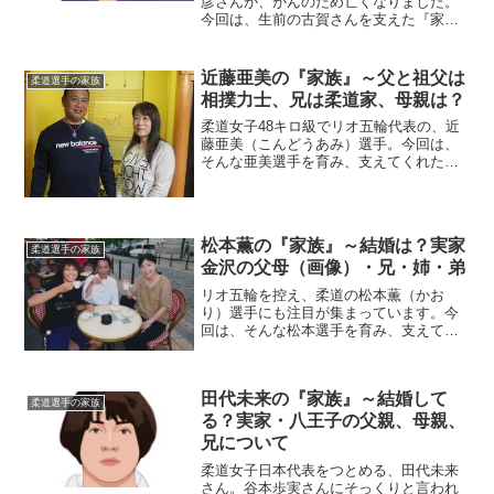
彦さんが、がんのため亡くなりました。
今回は、生前の古賀さんを支えた『家
族』をご紹介し、在りし日の故人を偲び
たいと思います。名 前：古賀稔彦
（こが・としひこ）生年月日：1967年
近藤亜美の『家族』～父と祖父は
柔道選手の家族
（昭和42年）11月21日...
相撲力士、兄は柔道家、母親は？
柔道女子48キロ級でリオ五輪代表の、近
藤亜美（こんどうあみ）選手。今回は、
そんな亜美選手を育み、支えてくれた
『家族』にスポットを当て、ご紹介しま
す。◆実家・祖父は元力士近藤亜美選手
の実家は、愛知県名古屋市。亜美さんの
祖父・次郎さん（享年79...
松本薫の『家族』～結婚は？実家
柔道選手の家族
金沢の父母（画像）・兄・姉・弟
リオ五輪を控え、柔道の松本薫（かお
り）選手にも注目が集まっています。今
回は、そんな松本選手を育み、支えてく
れた『家族』にスポットを当て、ご紹介
します。 ◆実家・金沢の父の職業は？松
本薫選手の実家は石川県金沢市。現在
田代未来の『家族』～結婚して
も、故郷で暮らすお父さんの...
柔道選手の家族
る？実家・八王子の父親、母親、
兄について
柔道女子日本代表をつとめる、田代未来
さん。谷本歩実さんにそっくりと言われ