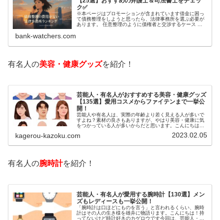
【25選】おすすめの弁護士＆司法書士をチェッ
ク✅
※本ページはプロモーションが含まれています借金に困っ
て債務整理をしようと思ったら、法律事務所を選ぶ必要が
あります。 任意整理のように債権者と交渉するケース 自
己破産のように裁判所が関係するケースいずれも専門家の
bank-watchers.com
知識と経験が必要だからです。で…
有名人の
美容・健康グッズ
を紹介！
芸能人・有名人がおすすめする美容・健康グッズ
【135選】愛用コスメからファイテンまで一挙公
開！
芸能人や有名人は、実際の年齢より若く見える人が多いで
すよね？素材の良さもありますが、やはり美容・健康に気
をつかっている人が多いからだと思います。こんにちは！
カゲロウです芸能人たちは、どんな方法で若返りを図って
2023.02.05
kagerou-kazoku.com
いるのでしょうか？今回は、芸能人…
有名人の
腕時計
を紹介！
芸能人・有名人が愛用する腕時計【130選】メン
ズもレディースも一挙公開！
「腕時計は口ほどにものを言う」と言われるくらい、腕時
計はその人の生き様を雄弁に物語ります。こんにちは！持
ってないけど時計好きのカゲロウです今回は、芸能人・有