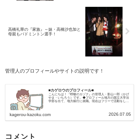
高橋礼華の『家族』～妹・高橋沙也加と
母親もバドミントン選手！
管理人のプロフィールやサイトの説明です！
■カゲロウのプロフィール■
こんにちは！『蜉蝣のカゾク』の管理人・影山一郎（かげ
やま・いちろう）です。◆プロフィール地方の国立大学法
学部を出て、地方銀行に就職。現在はフリーで活動をして
います。 2009年12月2日 宅建士試験合格（合格率
15.85％） 2012年1月…
2026.07.05
kagerou-kazoku.com
コメント