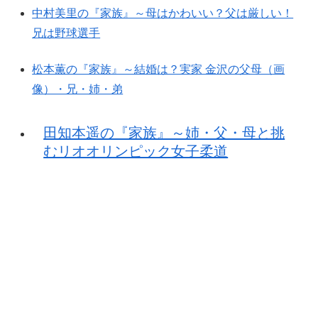
中村美里の『家族』～母はかわいい？父は厳しい！
兄は野球選手
松本薫の『家族』～結婚は？実家 金沢の父母（画
像）・兄・姉・弟
田知本遥の『家族』～姉・父・母と挑
むリオオリンピック女子柔道