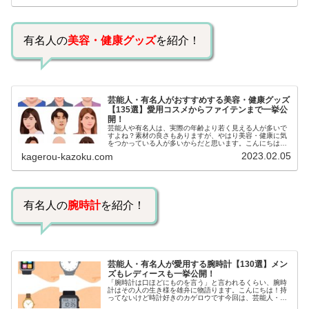
有名人の
美容・健康グッズ
を紹介！
芸能人・有名人がおすすめする美容・健康グッズ
【135選】愛用コスメからファイテンまで一挙公
開！
芸能人や有名人は、実際の年齢より若く見える人が多いで
すよね？素材の良さもありますが、やはり美容・健康に気
をつかっている人が多いからだと思います。こんにちは！
カゲロウです芸能人たちは、どんな方法で若返りを図って
2023.02.05
kagerou-kazoku.com
いるのでしょうか？今回は、芸能人…
有名人の
腕時計
を紹介！
芸能人・有名人が愛用する腕時計【130選】メン
ズもレディースも一挙公開！
「腕時計は口ほどにものを言う」と言われるくらい、腕時
計はその人の生き様を雄弁に物語ります。こんにちは！持
ってないけど時計好きのカゲロウです今回は、芸能人・有
名人の腕時計をご紹介し、その人となりに思いを寄せたい