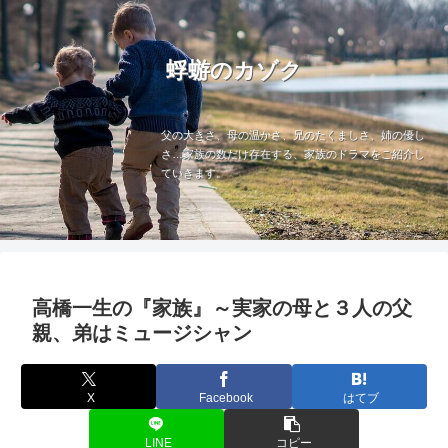
蜉蝣のカゾク
父の大きさ、母の温かさ、兄のたくましさ、姉の優し
さ…家族の数だけ存在する、家族のドラマをご紹介し
ていきます。
高橋一生の『家族』～実家の母と３人の父
親、弟はミュージシャン
X
Facebook
はてブ
LINE
コピー