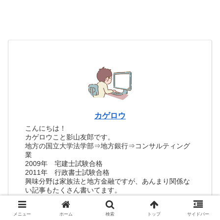
カゲロウ
こんにちは！
カゲロウこと影山友郎です。
地方の国立大学法学部⇒地方銀行⇒コンサルティング
業
2009年 宅建士試験合格
2011年 行政書士試験合格
興味分野は家族法と地方金融ですが、あんまり関係な
い記事もたくさん書いてます。
ブログ歴７年、月間アクセス数は約60万PV。
いつも訪れてくれる読者さんに感謝です✨
メニュー
ホーム
検索
トップ
サイドバー
（詳しいプロフィールは、上部の「カゲロウ」をクリ