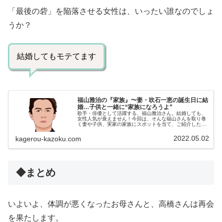
「最後の砦」を陥落させる女性は、いったい誰なのでしょ
うか？
結婚してもモテてます
福山雅治の『家族』〜妻・吹石一恵の誕生日に結
婚…子供と一緒に“家族になろうよ”
歌手・俳優として活躍する、福山雅治さん。結婚しても、
女性人気が衰えません！今回は、そんな福山さんを取り巻
く妻や子供、実家の家族にスポットを当て、ご紹介したい
と思います。【プロフィール】名前：福山雅治（ふくや
ま・まさはる）生年月日：1969年...
2022.05.02
kagerou-kazoku.com
◆まとめ
いよいよ、体調が悪くなったお母さんと、高橋さんは再会
を果たします。