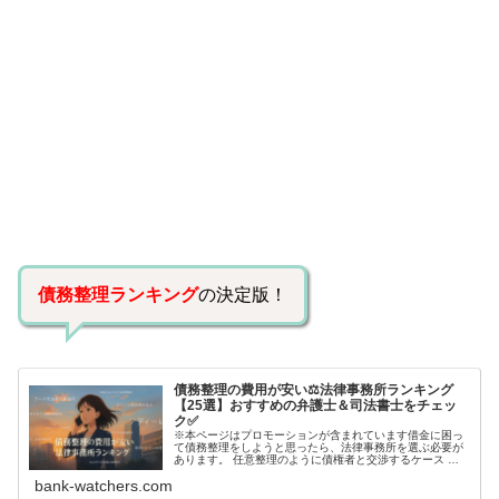
債務整理ランキング
の決定版！
債務整理の費用が安い⚖️法律事務所ランキング
【25選】おすすめの弁護士＆司法書士をチェッ
ク✅
※本ページはプロモーションが含まれています借金に困っ
て債務整理をしようと思ったら、法律事務所を選ぶ必要が
あります。 任意整理のように債権者と交渉するケース 自
己破産のように裁判所が関係するケースいずれも専門家の
bank-watchers.com
知識と経験が必要だからです。で…