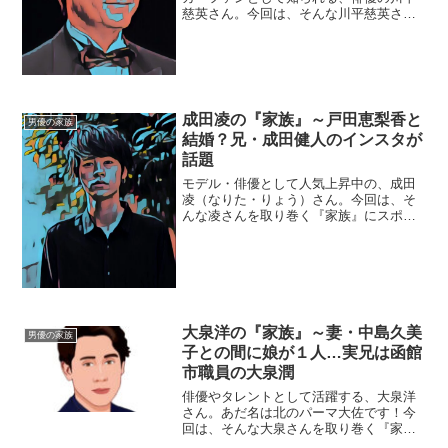
慈英さん。今回は、そんな川平慈英さん
を取り巻く『家族』にスポットを当て、
ご紹介します。【本人プロフィール】名
前：川平慈英（かびら・じえい）生年月
日：1962年9月23日...
成田凌の『家族』～戸田恵梨香と
男優の家族
結婚？兄・成田健人のインスタが
話題
モデル・俳優として人気上昇中の、成田
凌（なりた・りょう）さん。今回は、そ
んな凌さんを取り巻く『家族』にスポッ
トを当て、ご紹介します。◆戸田恵梨香
と結婚か？２０１７年１０月、成田凌さ
んは、女優の戸田恵梨香さんとの熱愛が
報道されます。しかも、熱...
大泉洋の『家族』～妻・中島久美
男優の家族
子との間に娘が１人…実兄は函館
市職員の大泉潤
俳優やタレントとして活躍する、大泉洋
さん。あだ名は北のパーマ大佐です！今
回は、そんな大泉さんを取り巻く『家
族』の物語です。名 前：大泉洋（お