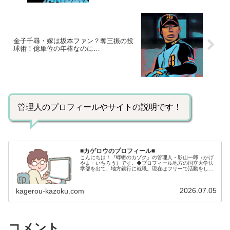
金子千尋・嫁は坂本ファン？奪三振の投
球術！億単位の年棒なのに…
管理人のプロフィールやサイトの説明です！
■カゲロウのプロフィール■
こんにちは！『蜉蝣のカゾク』の管理人・影山一郎（かげ
やま・いちろう）です。◆プロフィール地方の国立大学法
学部を出て、地方銀行に就職。現在はフリーで活動をして
います。 2009年12月2日 宅建士試験合格（合格率
15.85％） 2012年1月…
2026.07.05
kagerou-kazoku.com
コメント