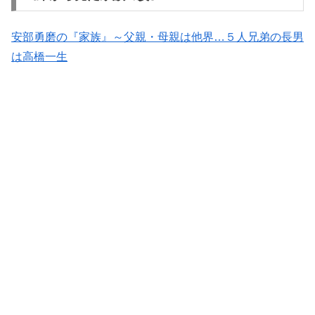
安部勇磨の『家族』～父親・母親は他界…５人兄弟の長男
は高橋一生