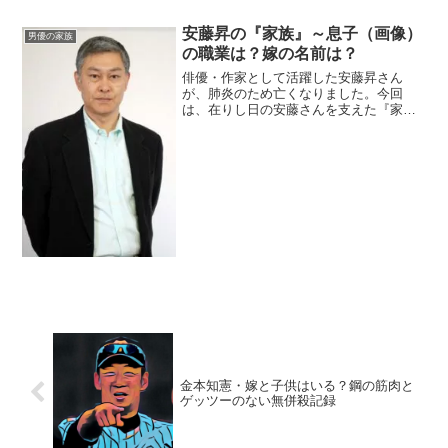
おいずみ・よう）生年月日：1973年〈昭
和48年〉4月3日身 長：178cm血液
安藤昇の『家族』～息子（画像）
男優の家族
型 ：B型家族構...
の職業は？嫁の名前は？
俳優・作家として活躍した安藤昇さん
が、肺炎のため亡くなりました。今回
は、在りし日の安藤さんを支えた『家
族』にスポットを当て、ご紹介します。
◆本人安藤昇さんは、1926年5月24日生
まれ。東京都出身で、18歳で多摩少年院
に収監されるなど、荒れ...
金本知憲・嫁と子供はいる？鋼の筋肉と
ゲッツーのない無併殺記録