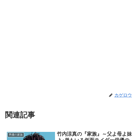
カゲロウ
関連記事
竹内涼真の『家族』～父よ母よ妹
男優の家族