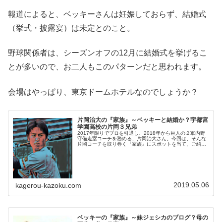
報道によると、ベッキーさんは妊娠しておらず、結婚式
（挙式・披露宴）は未定とのこと。
野球関係者は、シーズンオフの12月に結婚式を挙げるこ
とが多いので、お二人もこのパターンだと思われます。
会場はやっぱり、東京ドームホテルなのでしょうか？
片岡治大の『家族』～ベッキーと結婚か？宇都宮
学園高校の片岡３兄弟
2017年限りでプロを引退し、2018年から巨人の２軍内野
守備走塁コーチを務める、片岡治大さん。今回は、そんな
片岡コーチを取り巻く『家族』にスポットを当て、ご紹介
します。【本人プロフィール】名前：片岡治大（かたお
か・やすゆき）本名：片岡保幸...
2019.05.06
kagerou-kazoku.com
ベッキーの『家族』～妹ジェシカのブログ？母の