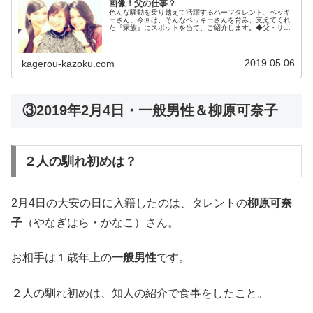
画像！父の仕事？
色んな騒動を乗り越えて活躍するハーフタレント、ベッキ
ーさん。今回は、そんなベッキーさんを育み、支えてくれ
た『家族』にスポットを当て、ご紹介します。◆父・サイ
モンさんの仕事は？ベッキーさんのお父さんの名前は、サ
イモン・チャールズ・レイボーンさ...
2019.05.06
kagerou-kazoku.com
③2019年2月4日・一般男性＆柳原可奈子
２人の馴れ初めは？
2月4日の大安の日に入籍したのは、タレントの
柳原可奈
子
（やなぎはら・かなこ）さん。
お相手は１歳年上の
一般男性
です。
２人の馴れ初めは、知人の紹介で食事をしたこと。