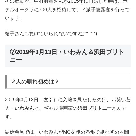
その反動か、中村獅童さんが2015年に再婚した時は、ホ
テルオークラに700人を招待して、ド派手披露宴を行って
います。
結子さんも負けていられないですね(*^_^*)
⑦2019年3月13日・いわみん＆浜田ブリト
ニー
２人の馴れ初めは？
2019年3月13日（友引）に入籍を果たしたのは、お笑い芸
人・
いわみん
と、ギャル漫画家の
浜田ブリトニー
さんで
す。
結婚会見では、いわみんがMCを務める形で馴れ初めを聞