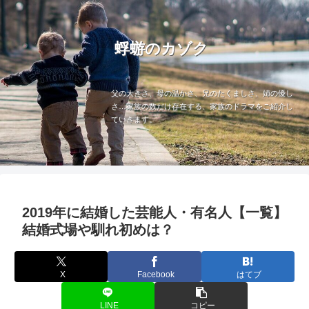
蜉蝣のカゾク
父の大きさ、母の温かさ、兄のたくましさ、姉の優し
さ…家族の数だけ存在する、家族のドラマをご紹介し
ていきます。
2019年に結婚した芸能人・有名人【一覧】
結婚式場や馴れ初めは？
X
Facebook
はてブ
LINE
コピー