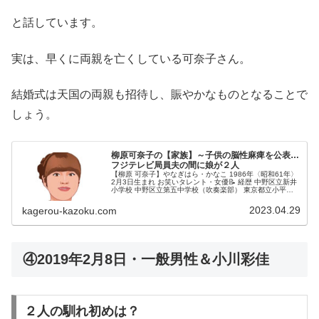
と話しています。
実は、早くに両親を亡くしている可奈子さん。
結婚式は天国の両親も招待し、賑やかなものとなることで
しょう。
柳原可奈子の【家族】～子供の脳性麻痺を公表…
フジテレビ局員夫の間に娘が２人
【柳原 可奈子】やなぎはら・かなこ 1986年〈昭和61年〉
2月3日生まれ お笑いタレント・女優📝 経歴 中野区立新井
小学校 中野区立第五中学校（吹奏楽部） 東京都立小平高
等学校普通科外国語コース卒業 東京アナウンス学院お笑い
タレント科（現...
2023.04.29
kagerou-kazoku.com
④2019年2月8日・一般男性＆小川彩佳
２人の馴れ初めは？