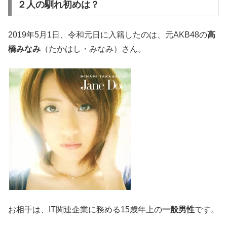
２人の馴れ初めは？
2019年5月1日、令和元日に入籍したのは、元AKB48の
高
橋みなみ
（たかはし・みなみ）さん。
お相手は、IT関連企業に務める15歳年上の
一般男性
です。