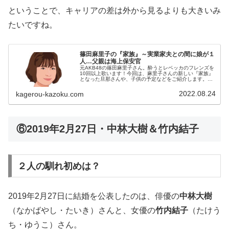
ということで、キャリアの差は外から見るよりも大きいみ
たいですね。
篠田麻里子の『家族』～実業家夫との間に娘が１
人…父親は海上保安官
元AKB48の篠田麻里子さん。酔うとレベッカのフレンズを
10回以上歌います！今回は、麻里子さんの新しい『家族』
となった旦那さんや、子供の予定などをご紹介します。
名 前：篠田麻里子（しのだ・まりこ）生年月日：1986
年〈昭和61年〉3月11...
2022.08.24
kagerou-kazoku.com
⑥2019年2月27日・中林大樹＆竹内結子
２人の馴れ初めは？
2019年2月27日に結婚を公表したのは、俳優の
中林大樹
（なかばやし・たいき）さんと、女優の
竹内結子
（たけう
ち・ゆうこ）さん。