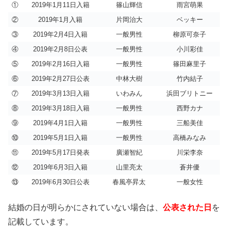
①
2019年1月11日入籍
篠山輝信
雨宮萌果
②
2019年1月入籍
片岡治大
ベッキー
③
2019年2月4日入籍
一般男性
柳原可奈子
④
2019年2月8日公表
一般男性
小川彩佳
⑤
2019年2月16日入籍
一般男性
篠田麻里子
⑥
2019年2月27日公表
中林大樹
竹内結子
⑦
2019年3月13日入籍
いわみん
浜田ブリトニー
⑧
2019年3月18日入籍
一般男性
西野カナ
⑨
2019年4月1日入籍
一般男性
三船美佳
⑩
2019年5月1日入籍
一般男性
高橋みなみ
⑪
2019年5月17日発表
廣瀬智紀
川栄李奈
⑫
2019年6月3日入籍
山里亮太
蒼井優
⑬
2019年6月30日公表
春風亭昇太
一般女性
結婚の日が明らかにされていない場合は、
公表された
日
を
記載しています。