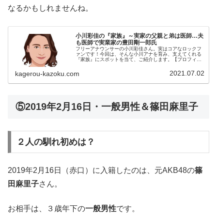
なるかもしれませんね。
小川彩佳の『家族』～実家の父親と弟は医師…夫
も医師で実業家の豊田剛一郎氏
フリーアナウンサーの小川彩佳さん。実はコアなロックフ
ァンです！今回は、そんな小川アナを育み、支えてくれる
『家族』にスポットを当て、ご紹介します。【プロフィー
ル】名前：小川彩佳（おがわ・あやか）生年月日：1985年
〈昭和60年〉2月20日身長...
2021.07.02
kagerou-kazoku.com
⑤2019年2月16日・一般男性＆篠田麻里子
２人の馴れ初めは？
2019年2月16日（赤口）に入籍したのは、元AKB48の
篠
田麻里子
さん。
お相手は、３歳年下の
一般男性
です。