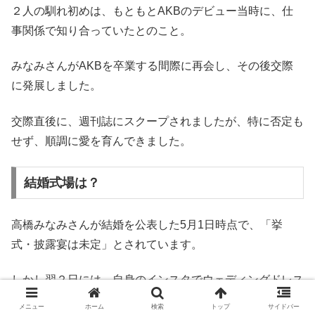
２人の馴れ初めは、もともとAKBのデビュー当時に、仕
事関係で知り合っていたとのこと。
みなみさんがAKBを卒業する間際に再会し、その後交際
に発展しました。
交際直後に、週刊誌にスクープされましたが、特に否定も
せず、順調に愛を育んできました。
結婚式場は？
高橋みなみさんが結婚を公表した5月1日時点で、「挙
式・披露宴は未定」とされています。
しかし翌２日には、自身のインスタでウェディングドレス
姿を披露し、準備はバッチリみたいですね。
メニュー
ホーム
検索
トップ
サイドバー