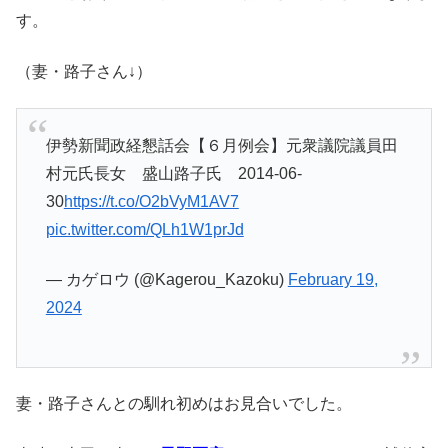
す。
（妻・路子さん↓）
伊勢新聞政経懇話会【６月例会】元衆議院議員田
村元氏長女 盛山路子氏 2014-06-
30
https://t.co/O2bVyM1AV7
pic.twitter.com/QLh1W1prJd
— カゲロウ (@Kagerou_Kazoku)
February 19,
2024
妻・路子さんとの馴れ初めはお見合いでした。