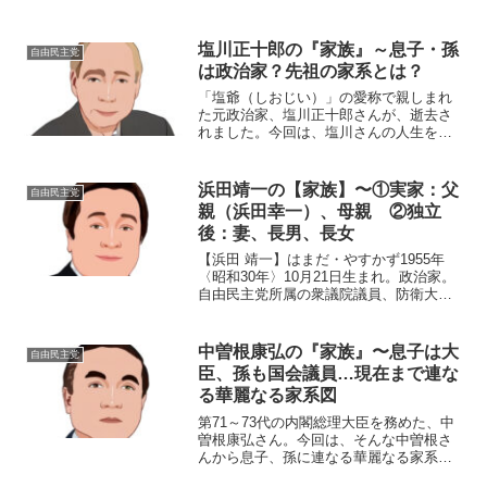
介します。名 前：鳩山二郎（はとや
ま・じろう）生年月日：1979年〈昭和54
年〉1月1日出身地 ：東京都文京区出身
塩川正十郎の『家族』～息子・孫
自由民主党
大学：杏林大学社...
は政治家？先祖の家系とは？
「塩爺（しおじい）」の愛称で親しまれ
た元政治家、塩川正十郎さんが、逝去さ
れました。今回は、塩川さんの人生を取
り囲んだ「家族」に、スポットを当てて
みたいと思います。◆父は政治家？塩川
正十郎さんのお父さんは、旧布施市
浜田靖一の【家族】〜①実家：父
自由民主党
（現・東大阪市）市長を務めた...
親（浜田幸一）、母親 ②独立
後：妻、長男、長女
【浜田 靖一】はまだ・やすかず1955年
〈昭和30年〉10月21日生まれ。政治家。
自由民主党所属の衆議院議員、防衛大臣
（第24代）。👨‍👩‍👧 家族 父親（元衆議院
議員の浜田幸一さん） 母親（寿美子さ
ん） 妻 （恵理子さん） 長男（智一さ
中曽根康弘の『家族』〜息子は大
自由民主党
ん...
臣、孫も国会議員…現在まで連な
る華麗なる家系図
第71～73代の内閣総理大臣を務めた、中
曽根康弘さん。今回は、そんな中曽根さ
んから息子、孫に連なる華麗なる家系図
をご紹介します。名前：中曽根康弘（な