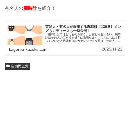
有名人の
腕時計
を紹介！
芸能人・有名人が愛用する腕時計【130選】メン
ズもレディースも一挙公開！
「腕時計は口ほどにものを言う」と言われるくらい、腕時
計はその人の生き様を雄弁に物語ります。こんにちは！持
ってないけど時計好きのカゲロウです今回は、芸能人・有
名人の腕時計をご紹介し、その人となりに思いを寄せたい
と思います。見たいページをクリッ…
2025.11.22
kagerou-kazoku.com
自由民主党