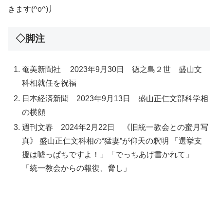
きます(^o^)丿
◇脚注
奄美新聞社
2023年9月30日
徳之島２世 盛山文
科相就任を祝福
日本経済新聞 2023年9月13日 盛山正仁文部科学相
の横顔
週刊文春 2024年2月22日 《旧統一教会との蜜月写
真》 盛山正仁文科相の“猛妻”が仰天の釈明 「選挙支
援は嘘っぱちですよ！」「でっちあげ書かれて」
「統一教会からの報復、脅し」