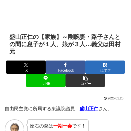
盛山正仁の【家族】～剛腕妻・路子さんと
の間に息子が１人、娘が３人…義父は田村
元
X
Facebook
はてブ
LINE
コピー
2025.01.25
自由民主党に所属する衆議院議員、
盛山正仁
さん。
座右の銘は
一期一会
です！