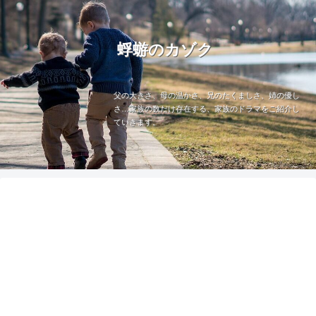
蜉蝣のカゾク
父の大きさ、母の温かさ、兄のたくましさ、姉の優し
さ…家族の数だけ存在する、家族のドラマをご紹介し
ていきます。