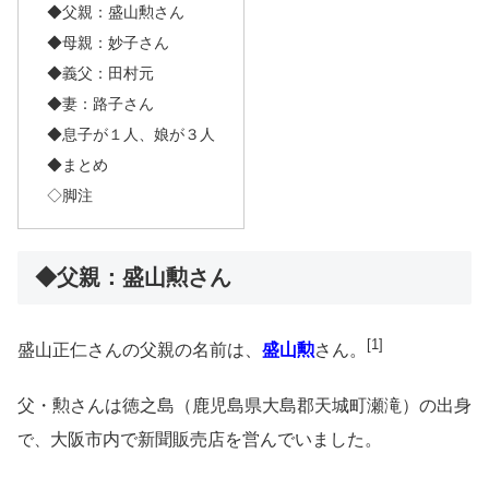
◆父親：盛山勲さん
◆母親：妙子さん
◆義父：田村元
◆妻：路子さん
◆息子が１人、娘が３人
◆まとめ
◇脚注
◆父親：盛山勲さん
[1]
盛山正仁さんの父親の名前は、
盛山勲
さん。
父・勲さんは徳之島（鹿児島県大島郡天城町瀬滝）の出身
で、
大阪市内で新聞販売店を営んでいました
。