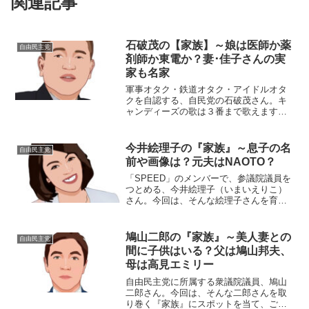
関連記事
石破茂の【家族】～娘は医師か薬
自由民主党
剤師か東電か？妻･佳子さんの実
家も名家
軍事オタク・鉄道オタク・アイドルオタ
クを自認する、自民党の石破茂さん。キ
ャンディーズの歌は３番まで歌えます！
今回は、そんな石破さんの『家族』にス
ポットを当て、ご紹介します。名
前：石破 茂（いしば・しげる）生年月
今井絵理子の『家族』～息子の名
自由民主党
日：1957年〈昭和32年...
前や画像は？元夫はNAOTO？
「SPEED」のメンバーで、参議院議員を
つとめる、今井絵理子（いまいえりこ）
さん。今回は、そんな絵理子さんを育
み、支えてくれる『家族』にスポットを
当て、ご紹介します。◆父親の職業は？
今井絵理子さんのお父さんの職業は、不
鳩山二郎の『家族』～美人妻との
自由民主党
動産のお仕事。少し前、...
間に子供はいる？父は鳩山邦夫、
母は高見エミリー
自由民主党に所属する衆議院議員、鳩山
二郎さん。今回は、そんな二郎さんを取
り巻く『家族』にスポットを当て、ご紹