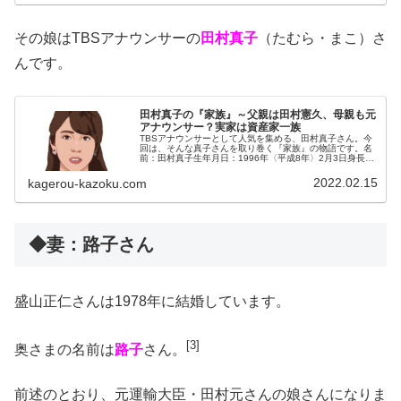
その娘はTBSアナウンサーの
田村真子
（たむら・まこ）さ
んです。
田村真子の『家族』～父親は田村憲久、母親も元
アナウンサー？実家は資産家一族
TBSアナウンサーとして人気を集める、田村真子さん。今
回は、そんな真子さんを取り巻く『家族』の物語です。名
前：田村真子生年月日：1996年〈平成8年〉2月3日身長：
154 cm血液型：AB型出身地：三重県◆実家は資産家一族
田村真子さんは、三...
2022.02.15
kagerou-kazoku.com
◆妻：路子さん
盛山正仁さんは1978年に結婚しています。
[3]
奥さまの名前は
路子
さん。
前述のとおり、元運輸大臣・田村元さんの娘さんになりま