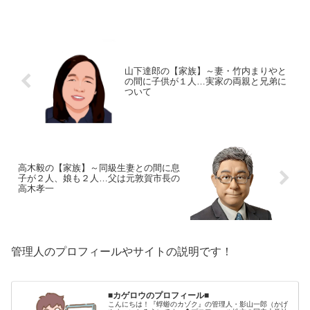
かそね・やすひろ）生年月日：1918年
〈大正7年〉5月27日没年月日：2019年11
月29日...
山下達郎の【家族】～妻・竹内まりやと
の間に子供が１人…実家の両親と兄弟に
ついて
高木毅の【家族】～同級生妻との間に息
子が２人、娘も２人…父は元敦賀市長の
高木孝一
管理人のプロフィールやサイトの説明です！
■カゲロウのプロフィール■
こんにちは！『蜉蝣のカゾク』の管理人・影山一郎（かげ