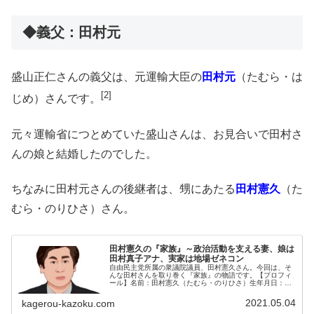
◆義父：田村元
盛山正仁さんの義父は、元運輸大臣の
田村元
（たむら・は
[2]
じめ）さんです。
元々運輸省につとめていた盛山さんは、お見合いで田村さ
んの娘と結婚したのでした。
ちなみに田村元さんの後継者は、甥にあたる
田村憲久
（た
むら・のりひさ）さん。
田村憲久の『家族』～政治活動を支える妻、娘は
田村真子アナ、実家は地場ゼネコン
自由民主党所属の衆議院議員、田村憲久さん。今回は、そ
んな田村さんを取り巻く『家族』の物語です。【プロフィ
ール】名前：田村憲久（たむら・のりひさ）生年月日：
1964年12月15日血液型：B型 出身地：三重県松阪市最終
学歴：千葉大学法経学部◆実...
2021.05.04
kagerou-kazoku.com