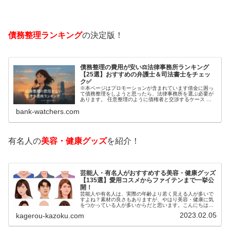
債務整理ランキング
の決定版！
債務整理の費用が安い⚖️法律事務所ランキング
【25選】おすすめの弁護士＆司法書士をチェッ
ク✅
※本ページはプロモーションが含まれています借金に困っ
て債務整理をしようと思ったら、法律事務所を選ぶ必要が
あります。 任意整理のように債権者と交渉するケース 自
己破産のように裁判所が関係するケースいずれも専門家の
bank-watchers.com
知識と経験が必要だからです。で…
有名人の
美容・健康グッズ
を紹介！
芸能人・有名人がおすすめする美容・健康グッズ
【135選】愛用コスメからファイテンまで一挙公
開！
芸能人や有名人は、実際の年齢より若く見える人が多いで
すよね？素材の良さもありますが、やはり美容・健康に気
をつかっている人が多いからだと思います。こんにちは！
カゲロウです芸能人たちは、どんな方法で若返りを図って
2023.02.05
kagerou-kazoku.com
いるのでしょうか？今回は、芸能人…