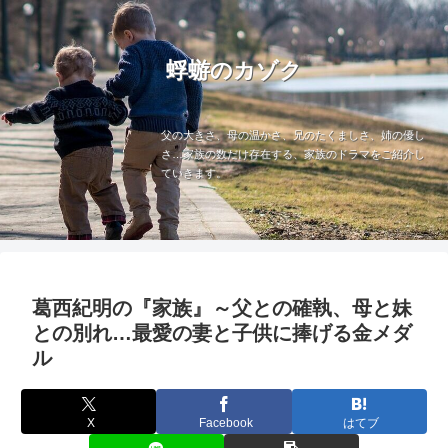
蜉蝣のカゾク
父の大きさ、母の温かさ、兄のたくましさ、姉の優し
さ…家族の数だけ存在する、家族のドラマをご紹介し
ていきます。
葛西紀明の『家族』～父との確執、母と妹
との別れ…最愛の妻と子供に捧げる金メダ
ル
X
Facebook
はてブ