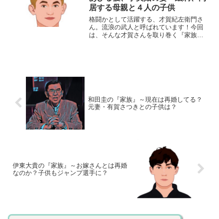
居する母親と４人の子供
格闘かとして活躍する、才賀紀左衛門さ
ん。流浪の武人と呼ばれています！今回
は、そんな才賀さんを取り巻く『家族』
の物語です。名 前：才賀紀左衛門
（さいが・きざえもん）生年月日：1989
年〈平成元年〉2月13日身 長：163cm
出身地 ：大阪...
和田圭の『家族』～現在は再婚してる？
元妻・有賀さつきとの子供は？
伊東大貴の『家族』～お嫁さんとは再婚
なのか？子供もジャンプ選手に？