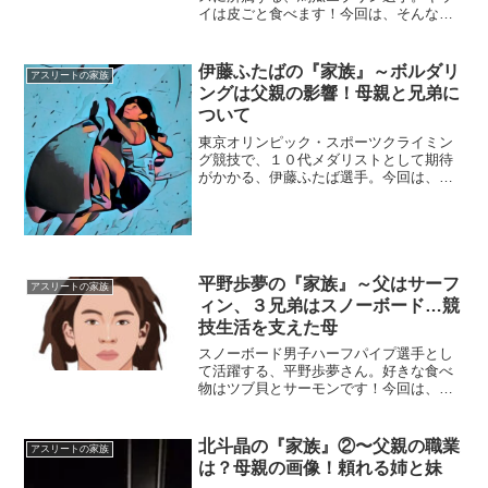
イは皮ごと食べます！今回は、そんなエ
ブリンさんを取り巻く『家族』の物語で
す。【プロフィール】名前：馬瓜エブリ
ン（まうり・えぶりん）生年月日：1995
伊藤ふたばの『家族』～ボルダリ
アスリートの家族
年〈平成7年〉6月2...
ングは父親の影響！母親と兄弟に
ついて
東京オリンピック・スポーツクライミン
グ競技で、１０代メダリストとして期待
がかかる、伊藤ふたば選手。今回は、そ
んなふたばさんを取り巻く『家族』にス
ポットを当て、ご紹介します。◆実家は
岩手県盛岡市伊藤ふたばさんの実家は、
岩手県盛岡市。盛岡市立東...
平野歩夢の『家族』～父はサーフ
アスリートの家族
ィン、３兄弟はスノーボード…競
技生活を支えた母
スノーボード男子ハーフパイプ選手とし
て活躍する、平野歩夢さん。好きな食べ
物はツブ貝とサーモンです！今回は、そ
んな平野選手を取り巻く『家族』にスポ
ットを当て、ご紹介します。名前：平野
歩夢（ひらの・あゆむ）生年月日：1998
北斗晶の『家族』②〜父親の職業
アスリートの家族
年〈平成10年〉11...
は？母親の画像！頼れる姉と妹