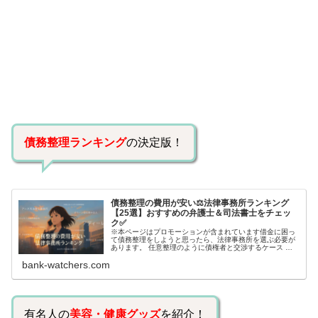
債務整理ランキング
の決定版！
債務整理の費用が安い⚖️法律事務所ランキング
【25選】おすすめの弁護士＆司法書士をチェッ
ク✅
※本ページはプロモーションが含まれています借金に困っ
て債務整理をしようと思ったら、法律事務所を選ぶ必要が
あります。 任意整理のように債権者と交渉するケース 自
己破産のように裁判所が関係するケースいずれも専門家の
bank-watchers.com
知識と経験が必要だからです。で…
有名人の
美容・健康グッズ
を紹介！