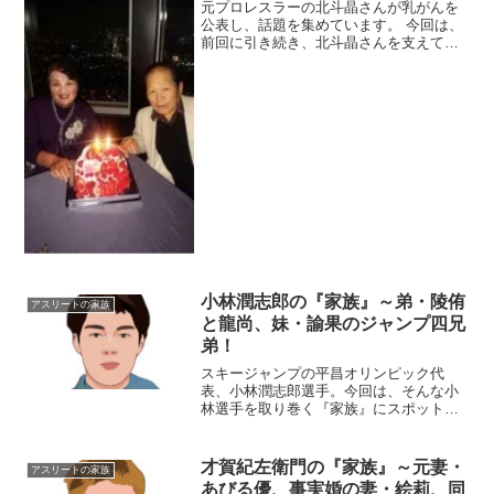
元プロレスラーの北斗晶さんが乳がんを
公表し、話題を集めています。 今回は、
前回に引き続き、北斗晶さんを支えてく
れる『家族』をご紹介します。《前回の
記事はこちら！》 北斗晶の『家族』①～
息子の高校や中学校は？旦那とのブログ
記事？◆父親の職業は...
小林潤志郎の『家族』～弟・陵侑
アスリートの家族
と龍尚、妹・諭果のジャンプ四兄
弟！
スキージャンプの平昌オリンピック代
表、小林潤志郎選手。今回は、そんな小
林選手を取り巻く『家族』にスポットを
当て、ご紹介します。【本人プロフィー
ル】名前：小林潤志郎（こばやし・じゅ
んしろう）生年月日：1991年6月11日
才賀紀左衛門の『家族』～元妻・
アスリートの家族
（26歳）※2018年...
あびる優、事実婚の妻・絵莉、同