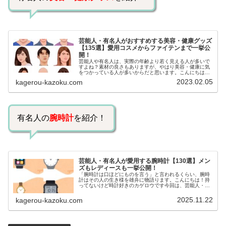
芸能人・有名人がおすすめする美容・健康グッズ
【135選】愛用コスメからファイテンまで一挙公
開！
芸能人や有名人は、実際の年齢より若く見える人が多いで
すよね？素材の良さもありますが、やはり美容・健康に気
をつかっている人が多いからだと思います。こんにちは！
カゲロウです芸能人たちは、どんな方法で若返りを図って
2023.02.05
kagerou-kazoku.com
いるのでしょうか？今回は、芸能人…
有名人の
腕時計
を紹介！
芸能人・有名人が愛用する腕時計【130選】メン
ズもレディースも一挙公開！
「腕時計は口ほどにものを言う」と言われるくらい、腕時
計はその人の生き様を雄弁に物語ります。こんにちは！持
ってないけど時計好きのカゲロウです今回は、芸能人・有
名人の腕時計をご紹介し、その人となりに思いを寄せたい
と思います。見たいページをクリッ…
2025.11.22
kagerou-kazoku.com