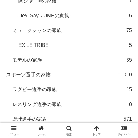
関ジャニ∞の家族
7
Hey! Say! JUMPの家族
6
ミュージシャンの家族
75
EXILE TRIBE
5
モデルの家族
35
スポーツ選手の家族
1,010
ラグビー選手の家族
15
レスリング選手の家族
8
野球選手の家族
571
福岡ソフトバンクホークス
34
メニュー
ホーム
検索
トップ
サイドバー