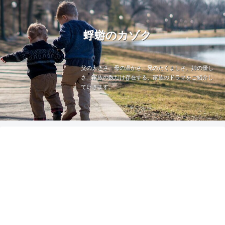
蜉蝣のカゾク
父の大きさ、母の温かさ、兄のたくましさ、姉の優し
さ…家族の数だけ存在する、家族のドラマをご紹介し
ていきます。