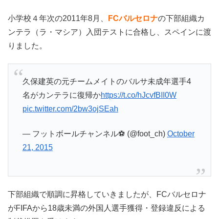
小学校４年次の2011年8月、
FCバルセロナ
の下部組織カ
ンテラ（ラ・マシア）入団テストに合格し、スペインに渡
りました。
久保建英の元チームメイトのバルサ未成年選手4
名がカンテラに復帰か
https://t.co/hJcvfBII0W
pic.twitter.com/2bw3ojSEah
— フットボールチャンネル⚽️ (@foot_ch)
October
21, 2015
下部組織で順調に昇格していきましたが、FCバルセロナ
がFIFAから18歳未満の外国人選手獲得・登録違反による