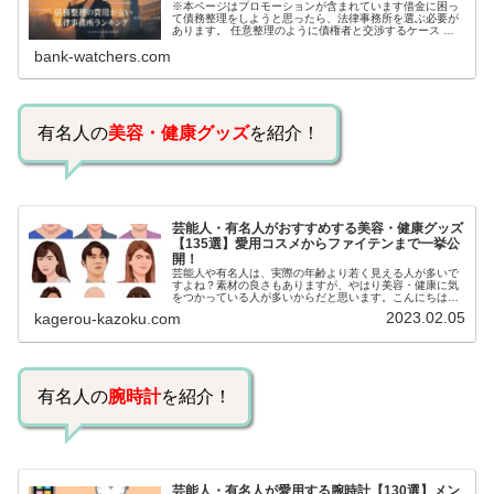
※本ページはプロモーションが含まれています借金に困っ
て債務整理をしようと思ったら、法律事務所を選ぶ必要が
あります。 任意整理のように債権者と交渉するケース 自
己破産のように裁判所が関係するケースいずれも専門家の
bank-watchers.com
知識と経験が必要だからです。で…
有名人の
美容・健康グッズ
を紹介！
芸能人・有名人がおすすめする美容・健康グッズ
【135選】愛用コスメからファイテンまで一挙公
開！
芸能人や有名人は、実際の年齢より若く見える人が多いで
すよね？素材の良さもありますが、やはり美容・健康に気
をつかっている人が多いからだと思います。こんにちは！
カゲロウです芸能人たちは、どんな方法で若返りを図って
2023.02.05
kagerou-kazoku.com
いるのでしょうか？今回は、芸能人…
有名人の
腕時計
を紹介！
芸能人・有名人が愛用する腕時計【130選】メン