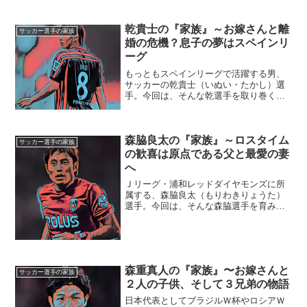
乾貴士の『家族』～お嫁さんと離
サッカー選手の家族
婚の危機？息子の夢はスペインリ
ーグ
もっともスペインリーグで活躍する男、
サッカーの乾貴士（いぬい・たかし）選
手。今回は、そんな乾選手を取り巻く
『家族』にスポットを当て、ご紹介しま
す。◆お嫁さんと離婚の危機？乾貴士選
手は、セレッソ大阪時代の2010年3月2
日、21歳で結婚しまし...
森脇良太の『家族』～ロスタイム
サッカー選手の家族
の歓喜は原点である父と最愛の妻
へ
Ｊリーグ・浦和レッドダイヤモンズに所
属する、森脇良太（もりわきりょうた）
選手。今回は、そんな森脇選手を育み、
支えてくれた『家族』にスポットを当
て、ご紹介します。◆実家は広島県福山
市森脇良太選手の実家は、広島県の福山
市にあります。子供のころは...
森重真人の『家族』〜お嫁さんと
サッカー選手の家族
２人の子供、そして３兄弟の物語
日本代表としてブラジルＷ杯やロシアＷ