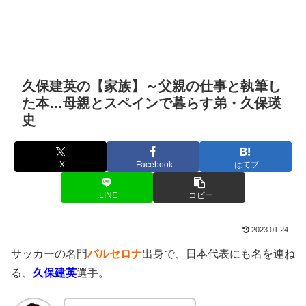
久保建英の【家族】～父親の仕事と執筆し
た本…母親とスペインで暮らす弟・久保瑛
史
X
Facebook
はてブ
LINE
コピー
2023.01.24
サッカーの名門
バルセロナ
出身で、日本代表にも名を連ね
る、
久保建英
選手。