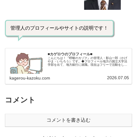
管理人のプロフィールやサイトの説明です！
■カゲロウのプロフィール■
こんにちは！『蜉蝣のカゾク』の管理人・影山一郎（かげ
やま・いちろう）です。◆プロフィール地方の国立大学法
学部を出て、地方銀行に就職。現在はフリーで活動をして
います。 2009年12月2日 宅建士試験合格（合格率
15.85％） 2012年1月…
2026.07.05
kagerou-kazoku.com
コメント
コメントを書き込む