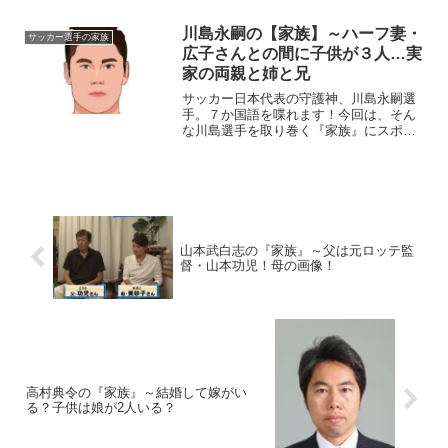
名 前：堂安律（どうあん・りつ）生
年月日：1998年〈平成10年〉6月16日身
川島永嗣の【家族】～ハーフ妻・
サッカー選手の家族
長体重：172c...
広子さんとの間に子供が３人…実
家の両親と姉と兄
サッカー日本代表の守護神、川島永嗣選
手。７か国語を喋れます！今回は、そん
な川島選手を取り巻く『家族』にスポッ
トを当て、ご紹介します。名 前：川
島永嗣（かわしま・えいじ）生年月日：
1983年〈昭和58年〉3月20日身 長：
185cm血液型...
山本武白志の『家族』～父は元ロッテ監
督・山本功児！母の画像！
高村典令の『家族』～結婚して嫁がい
る？子供は娘が2人いる？