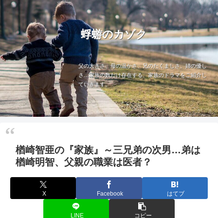
蜉蝣のカゾク
父の大きさ、母の温かさ、兄のたくましさ、姉の優し
さ…家族の数だけ存在する、家族のドラマをご紹介し
ていきます。
楢崎智亜の『家族』～三兄弟の次男…弟は
楢崎明智、父親の職業は医者？
X
Facebook
はてブ
LINE
コピー