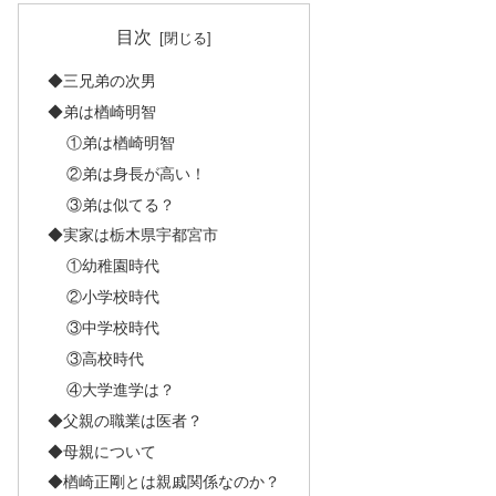
目次
◆三兄弟の次男
◆弟は楢崎明智
①弟は楢崎明智
②弟は身長が高い！
③弟は似てる？
◆実家は栃木県宇都宮市
①幼稚園時代
②小学校時代
③中学校時代
③高校時代
④大学進学は？
◆父親の職業は医者？
◆母親について
◆楢崎正剛とは親戚関係なのか？