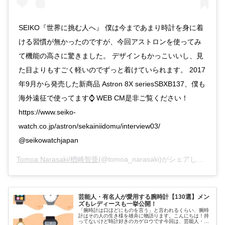
SEIKO『世界に挑む人へ』 僕は今まであまり時計を身に着
ける習慣が無かったのですが、今回アストロンを使ってみ
て機能の高さに驚きました。 デザインもかっこいいし、見
た目よりもすごく軽いのでずっと着けていられます。 2017
年9月から発売した新商品 Astron 8X seriesSBXB137、僕も
海外遠征で使ってます⌚️ WEB CM是非ご覧ください！
https://www.seiko-
watch.co.jp/astron/sekainiidomu/interview03/
@seikowatchjapan
Tomoa Narasaki/楢崎智亜
(@tomoa_narasaki)がシェアした投稿 –
芸能人・有名人が愛用する腕時計【130選】メン
ズもレディースも一挙公開！
「腕時計は口ほどにものを言う」と言われるくらい、腕時
計はその人の生き様を雄弁に物語ります。こんにちは！持
ってないけど時計好きのカゲロウです今回は、芸能人・有