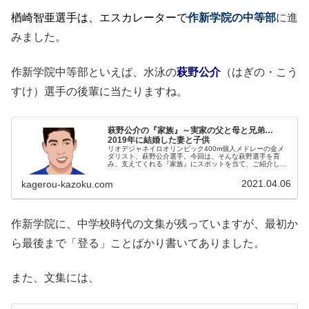
楢崎智亜選手は、エスカレーターで
作新学院の中等部
に進
みました。
作新学院中等部といえば、水泳の
萩野公介
（はぎの・こう
すけ）選手の後輩に当たりますね。
萩野公介の『家族』～実家の父と母と兄弟…
2019年に結婚した妻と子供
リオデジャネイロオリンピック400m個人メドレーの金メ
ダリスト、萩野公介選手。今回は、そんな萩野選手を育
み、支えてくれる『家族』にスポットを当て、ご紹介しま
す。【本人プロフィール】名前：萩野公介（はぎの・こう
すけ）生年月日：1994年8月1...
2021.04.06
kagerou-kazoku.com
作新学院に、中学校時代の文集が残っていますが、最初か
ら最後まで「登る」ことばかり書いてありました。
また、文集には、