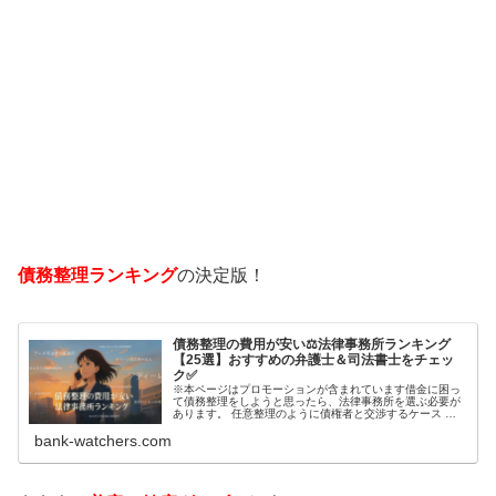
債務整理ランキング
の決定版！
債務整理の費用が安い⚖️法律事務所ランキング
【25選】おすすめの弁護士＆司法書士をチェッ
ク✅
※本ページはプロモーションが含まれています借金に困っ
て債務整理をしようと思ったら、法律事務所を選ぶ必要が
あります。 任意整理のように債権者と交渉するケース 自
己破産のように裁判所が関係するケースいずれも専門家の
bank-watchers.com
知識と経験が必要だからです。で…