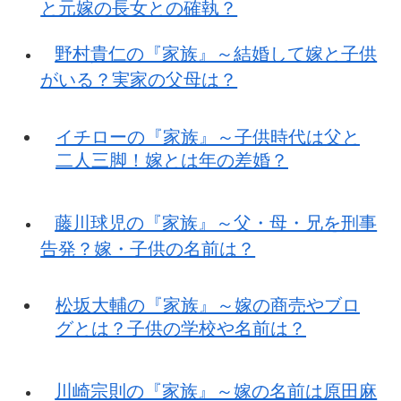
と元嫁の長女との確執？
野村貴仁の『家族』～結婚して嫁と子供
がいる？実家の父母は？
イチローの『家族』～子供時代は父と
二人三脚！嫁とは年の差婚？
藤川球児の『家族』～父・母・兄を刑事
告発？嫁・子供の名前は？
松坂大輔の『家族』～嫁の商売やブロ
グとは？子供の学校や名前は？
川崎宗則の『家族』～嫁の名前は原田麻