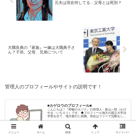
元夫は現在何してる…父母とは死別？
大隅良典の『家族』〜嫁は大隅典子さ
ん？子供、父母、兄弟について
管理人のプロフィールやサイトの説明です！
■カゲロウのプロフィール■
こんにちは！『蜉蝣のカゾク』の管理人・影山一郎（かげ
やま・いちろう）です。◆プロフィール地方の国立大学法
学部を出て、地方銀行に就職。現在はフリーで活動をして
います。 2009年12月2日 宅建士試験合格（合格率
15.85％） 2012年1月…
2026.07.05
kagerou-kazoku.com
メニュー
ホーム
検索
トップ
サイドバー