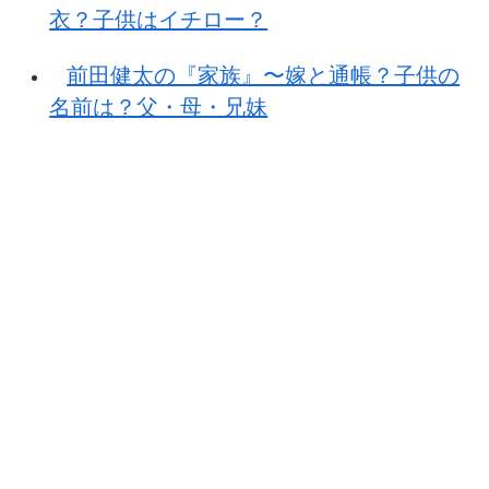
衣？子供はイチロー？
前田健太の『家族』〜嫁と通帳？子供の
名前は？父・母・兄妹