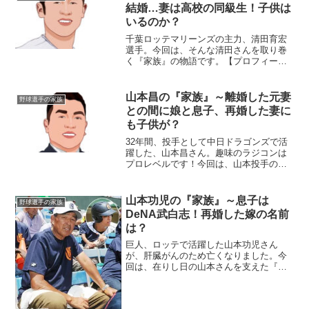
結婚…妻は高校の同級生！子供は
いるのか？
千葉ロッテマリーンズの主力、清田育宏
選手。今回は、そんな清田さんを取り巻
く『家族』の物語です。【プロフィー
ル】名前：清田育宏（きよた・いくひ
ろ）生年月日：1986年2月11日身長/体
重：180cm/85kg血液型：A型 出身地：千
山本昌の『家族』～離婚した元妻
野球選手の家族
葉県鎌ケ谷...
との間に娘と息子、再婚した妻に
も子供が？
32年間、投手として中日ドラゴンズで活
躍した、山本昌さん。趣味のラジコンは
プロレベルです！今回は、山本投手の活
躍を支え続けた『家族』にスポットを当
てご紹介します。名前：山本昌（やまも
と・まさ）生年月日：1965年〈昭和40
山本功児の『家族』～息子は
野球選手の家族
年〉8月11日身長...
DeNA武白志！再婚した嫁の名前
は？
巨人、ロッテで活躍した山本功児さん
が、肝臓がんのため亡くなりました。今
回は、在りし日の山本さんを支えた『家
族』にスポットを当て、ご紹介します。
◆実家・父親の職業は？山本功児さんの
実家は大阪で、南海高野線の中百舌鳥駅