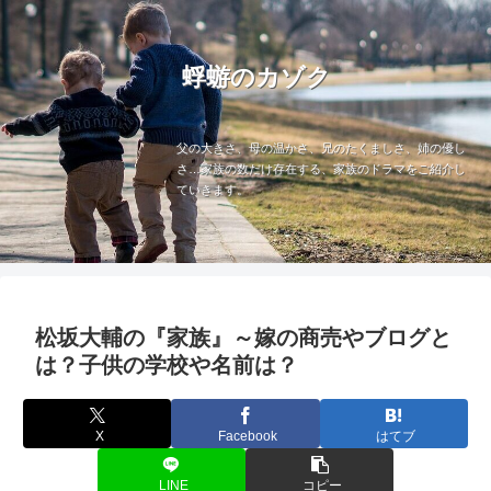
蜉蝣のカゾク
父の大きさ、母の温かさ、兄のたくましさ、姉の優し
さ…家族の数だけ存在する、家族のドラマをご紹介し
ていきます。
松坂大輔の『家族』～嫁の商売やブログと
は？子供の学校や名前は？
X
Facebook
はてブ
LINE
コピー