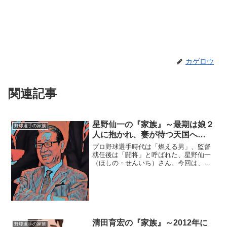
カゲロウ
関連記事
星野仙一の『家族』～最期は娘２
野球選手の家族
人に抱かれ、妻が待つ天国へ…
プロ野球選手時代は「燃える男」、監督
就任後は「闘将」と呼ばれた、星野仙一
（ほしの・せんいち）さん。今回は、そ
んな星野さんを支えた『家族』にスポッ
トを当て、ご紹介します。◆最期は２人
の娘に抱かれ…２０１８年１月４日、星
野仙一さんは、膵臓がんの...
清田育宏の『家族』～2012年に
野球選手の家族