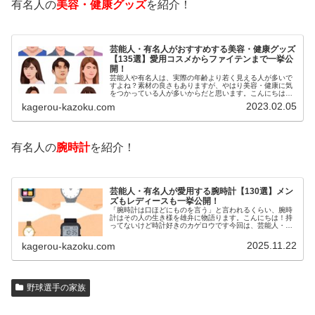
有名人の
美容・健康グッズ
を紹介！
芸能人・有名人がおすすめする美容・健康グッズ
【135選】愛用コスメからファイテンまで一挙公
開！
芸能人や有名人は、実際の年齢より若く見える人が多いで
すよね？素材の良さもありますが、やはり美容・健康に気
をつかっている人が多いからだと思います。こんにちは！
カゲロウです芸能人たちは、どんな方法で若返りを図って
2023.02.05
kagerou-kazoku.com
いるのでしょうか？今回は、芸能人…
有名人の
腕時計
を紹介！
芸能人・有名人が愛用する腕時計【130選】メン
ズもレディースも一挙公開！
「腕時計は口ほどにものを言う」と言われるくらい、腕時
計はその人の生き様を雄弁に物語ります。こんにちは！持
ってないけど時計好きのカゲロウです今回は、芸能人・有
名人の腕時計をご紹介し、その人となりに思いを寄せたい
と思います。見たいページをクリッ…
2025.11.22
kagerou-kazoku.com
野球選手の家族