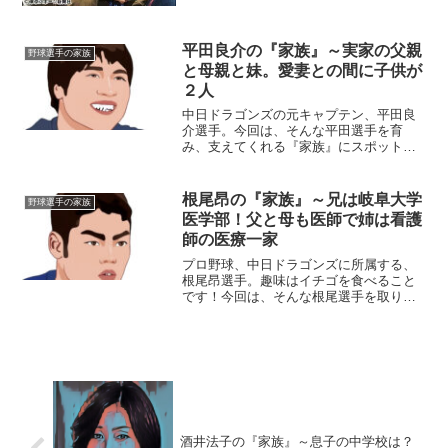
近くで、駄菓子なども扱うパ...
平田良介の『家族』～実家の父親
野球選手の家族
と母親と妹。愛妻との間に子供が
２人
中日ドラゴンズの元キャプテン、平田良
介選手。今回は、そんな平田選手を育
み、支えてくれる『家族』にスポットを
当て、ご紹介します。名 前：平田良
介（ひらた・りょうすけ）生年月日：
1988年〈昭和63年〉3月23日身長体重：
根尾昂の『家族』～兄は岐阜大学
野球選手の家族
177cm/87kg...
医学部！父と母も医師で姉は看護
師の医療一家
プロ野球、中日ドラゴンズに所属する、
根尾昂選手。趣味はイチゴを食べること
です！今回は、そんな根尾選手を取り巻
く『家族』にスポットを当て、ご紹介し
ます。名 前：根尾昂（ねお・あき
ら）生年月日：2000年〈平成12年〉4月
19日身長体重：17...
酒井法子の『家族』～息子の中学校は？