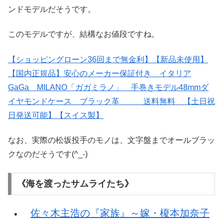
ンドモデルだそうです。
このモデルですが、結構なお値段ですね。
【ショッピングローン36回まで無金利】【新品未使用】
【国内正規品】安心のメーカー保証付き イタリア
GaGa MILANO「ガガミラノ」 手巻きモデル48mmダ
イヤモンドケース ブラック革 送料無料 【土日祝
日発送可能】【スイス製】
なお、実際の松坂投手のモノは、文字盤までオールブラッ
クなのだそうです(^_-)
《海を渡ったサムライたち》
佐々木主浩の『家族』～嫁・榎本加奈子