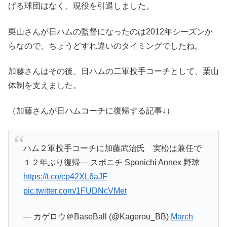
げる球団はなく、現役を引退しました。
栗山さんが日ハムの監督になったのは2012年シーズンか
らなので、ちょうどすれ違いのタイミングでしたね。
加藤さんはその後、日ハムの二軍投手コーチとして、栗山
体制を支えました。
（加藤さんが日ハムコーチに復帰する記事↓）
ハム２軍投手コーチに加藤武治氏 実松は兼任で
１２年ぶり復帰― スポニチ Sponichi Annex 野球
https://t.co/cp42XL6aJF
pic.twitter.com/1FUDNcVMet
— カゲロウ＠BaseBall (@Kagerou_BB)
March