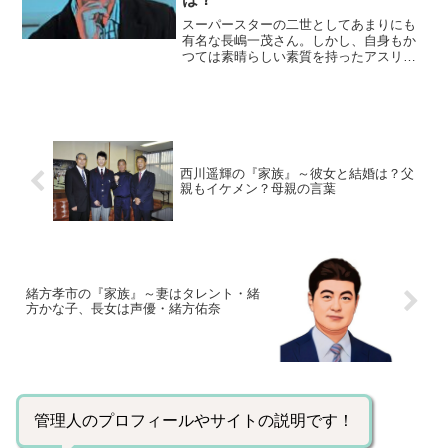
スーパースターの二世としてあまりにも
有名な長嶋一茂さん。しかし、自身もか
つては素晴らしい素質を持ったアスリー
トであり、ドラフト１位で指名されるほ
どのプロ野球選手でした。今回はそんな
一茂さんの高校、大学、プロ時代の成績
と年俸の推移をご紹介しま...
西川遥輝の『家族』～彼女と結婚は？父
親もイケメン？母親の言葉
緒方孝市の『家族』～妻はタレント・緒
方かな子、長女は声優・緒方佑奈
管理人のプロフィールやサイトの説明です！