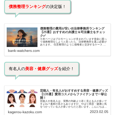
債務整理ランキング
の決定版！
債務整理の費用が安い⚖️法律事務所ランキング
【25選】おすすめの弁護士＆司法書士をチェッ
ク✅
※本ページはプロモーションが含まれています借金に困っ
て債務整理をしようと思ったら、法律事務所を選ぶ必要が
あります。 任意整理のように債権者と交渉するケース 自
己破産のように裁判所が関係するケースいずれも専門家の
bank-watchers.com
知識と経験が必要だからです。で…
有名人の
美容・健康グッズ
を紹介！
芸能人・有名人がおすすめする美容・健康グッズ
【135選】愛用コスメからファイテンまで一挙公
開！
芸能人や有名人は、実際の年齢より若く見える人が多いで
すよね？素材の良さもありますが、やはり美容・健康に気
をつかっている人が多いからだと思います。こんにちは！
カゲロウです芸能人たちは、どんな方法で若返りを図って
2023.02.05
kagerou-kazoku.com
いるのでしょうか？今回は、芸能人…