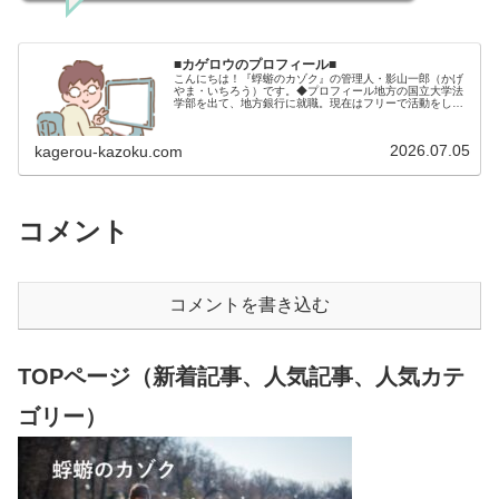
■カゲロウのプロフィール■
こんにちは！『蜉蝣のカゾク』の管理人・影山一郎（かげ
やま・いちろう）です。◆プロフィール地方の国立大学法
学部を出て、地方銀行に就職。現在はフリーで活動をして
います。 2009年12月2日 宅建士試験合格（合格率
15.85％） 2012年1月…
2026.07.05
kagerou-kazoku.com
コメント
コメントを書き込む
TOPページ（新着記事、人気記事、人気カテ
ゴリー）