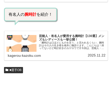
有名人の
腕時計
を紹介！
芸能人・有名人が愛用する腕時計【130選】メン
ズもレディースも一挙公開！
「腕時計は口ほどにものを言う」と言われるくらい、腕時
計はその人の生き様を雄弁に物語ります。こんにちは！持
ってないけど時計好きのカゲロウです今回は、芸能人・有
名人の腕時計をご紹介し、その人となりに思いを寄せたい
と思います。見たいページをクリッ…
2025.11.22
kagerou-kazoku.com
■選手OB