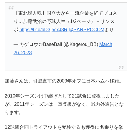
【東北球人魂】国立大から一流企業を経てプロ入
り…加藤武治の野球人生（1/2ページ） – サンス
ポ
https://t.co/bD3j5cxJ8R
@SANSPOCOM
より
— カゲロウ＠BaseBall (@Kagerou_BB)
March
26, 2023
加藤さんは、引退直前の2009年オフに日本ハムへ移籍。
2010年シーズンは中継ぎとして21試合に登板しました
が、2011年シーズンは一軍登板がなく、戦力外通告とな
ります。
12球団合同トライアウトを受験するも獲得に名乗りを挙