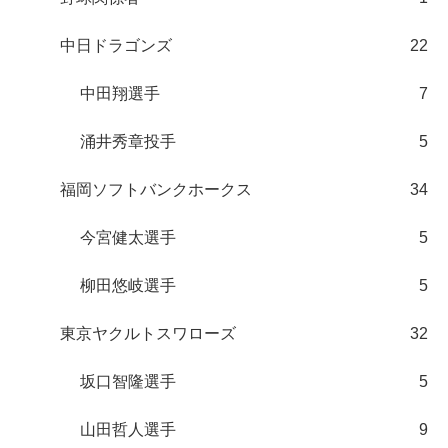
中日ドラゴンズ
22
中田翔選手
7
涌井秀章投手
5
福岡ソフトバンクホークス
34
今宮健太選手
5
柳田悠岐選手
5
東京ヤクルトスワローズ
32
坂口智隆選手
5
山田哲人選手
9