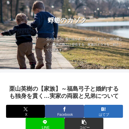
蜉蝣のカゾク
父の大きさ、母の温かさ、兄のたくましさ、姉の優し
さ…家族の数だけ存在する、家族のドラマをご紹介し
ていきます。
栗山英樹の【家族】～福島弓子と婚約する
も独身を貫く…実家の両親と兄弟について
X
Facebook
はてブ
LINE
コピー