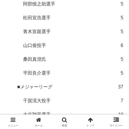
阿部慎之助選手
5
松田宣浩選手
5
青木宣親選手
5
山口俊投手
6
桑田真澄氏
5
平田良介選手
5
■メジャーリーグ
37
千賀滉大投手
7
大谷翔平選手
10
メニュー
ホーム
検索
トップ
サイドバー
鈴木誠也選手
5