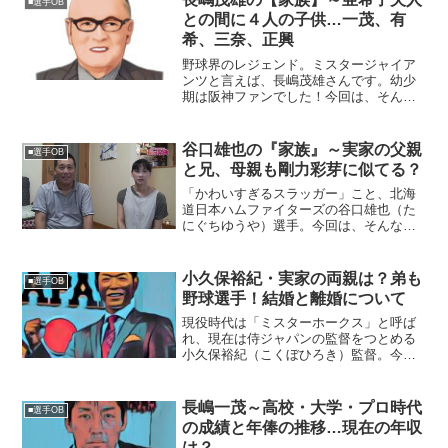
■選手OB
子供は一人娘がいて、智...
との間に４人の子供…一茂、有
希、三奈、正興
野球界のレジェンド。ミスタージャイア
ンツと言えば、長嶋茂雄さんです。幼少
期は阪神ファンでした！今回は、そんな
長嶋さんを取り巻く『家族』の物語で
す。【プロフィール】名 前：長嶋茂
雄（ながしま・しげお）生年月日：1936
谷口雄也の『家族』～実家の父親
■選手OB
年〈昭和11年〉2月2...
と兄、母親も剛力彩芽に似てる？
「かわいすぎるスラッガー」こと、北海
道日本ハムファイターズの谷口雄也（た
にぐちゆうや）選手。今回は、そんな谷
口選手を育み、支えてくれた『家族』に
スポットを当て、ご紹介します。◆実家
は三重県四日市谷口雄也選手の実家は、
小久保裕紀・実家の両親は？弟も
■選手OB
三重県四日市。小学１年生...
野球選手！結婚と離婚について
現役時代は「ミスターホークス」と呼ば
れ、現在は侍ジャパンの監督をつとめる
小久保裕紀（こくぼひろき）監督。今回
は、小久保監督の実家や家族ついて迫り
ます。■実家の両親は離婚…小久保裕紀監
督の実家は、和歌山県和歌山市。小久保
長嶋一茂～高校・大学・プロ時代
■選手OB
監督は、高校までを和歌...
の成績と年俸の推移…現在の年収
は？