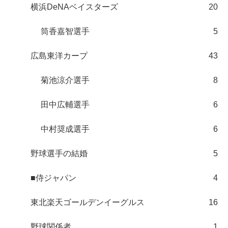
横浜DeNAベイスターズ
20
筒香嘉智選手
5
広島東洋カープ
43
菊池涼介選手
8
田中広輔選手
6
中村奨成選手
6
野球選手の結婚
5
■侍ジャパン
4
東北楽天ゴールデンイーグルス
16
野球関係者
1