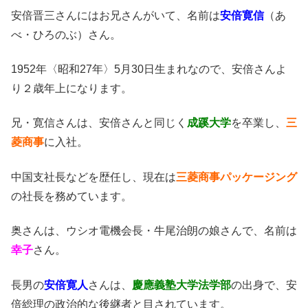
安倍晋三さんにはお兄さんがいて、名前は
安倍寛信
（あ
べ・ひろのぶ）さん。
1952年〈昭和27年〉5月30日生まれなので、安倍さんよ
り２歳年上になります。
兄・寛信さんは、安倍さんと同じく
成蹊大学
を卒業し、
三
菱商事
に入社。
中国支社長などを歴任し、現在は
三菱商事パッケージング
の社長を務めています。
奥さんは、ウシオ電機会長・牛尾治朗の娘さんで、名前は
幸子
さん。
長男の
安倍
寛人
さんは、
慶應義塾大学法学部
の出身で、安
倍総理の政治的な後継者と目されています。