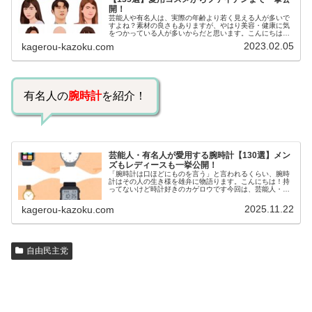
開！
芸能人や有名人は、実際の年齢より若く見える人が多いで
すよね？素材の良さもありますが、やはり美容・健康に気
をつかっている人が多いからだと思います。こんにちは！
カゲロウです芸能人たちは、どんな方法で若返りを図って
2023.02.05
kagerou-kazoku.com
いるのでしょうか？今回は、芸能人…
有名人の
腕時計
を紹介！
芸能人・有名人が愛用する腕時計【130選】メン
ズもレディースも一挙公開！
「腕時計は口ほどにものを言う」と言われるくらい、腕時
計はその人の生き様を雄弁に物語ります。こんにちは！持
ってないけど時計好きのカゲロウです今回は、芸能人・有
名人の腕時計をご紹介し、その人となりに思いを寄せたい
と思います。見たいページをクリッ…
2025.11.22
kagerou-kazoku.com
自由民主党