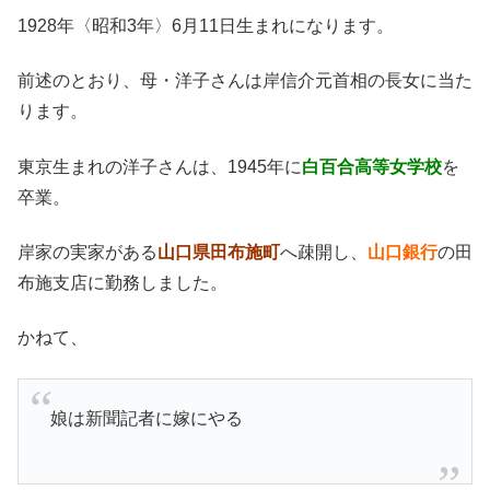
1928年〈昭和3年〉6月11日生まれになります。
前述のとおり、母・洋子さんは岸信介元首相の長女に当た
ります。
東京生まれの洋子さんは、1945年に
白百合高等女学校
を
卒業。
岸家の実家がある
山口県田布施町
へ疎開し、
山口銀行
の田
布施支店に勤務しました。
かねて、
娘は新聞記者に嫁にやる