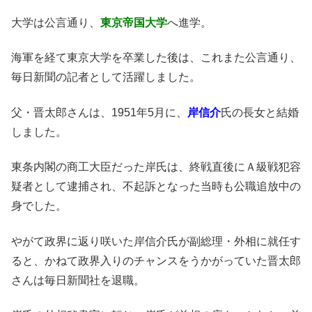
大学は公言通り、
東京帝国大学
へ進学。
海軍を経て東京大学を卒業した後は、これまた公言通り、
毎日新聞の記者として活躍しました。
父・晋太郎さんは、1951年5月に、
岸信介
氏の長女と結婚
しました。
東条内閣の商工大臣だった岸氏は、終戦直後にＡ級戦犯容
疑者として逮捕され、不起訴となった当時も公職追放中の
身でした。
やがて政界に返り咲いた岸信介氏が副総理・外相に就任す
ると、かねて政界入りのチャンスをうかがっていた晋太郎
さんは毎日新聞社を退職。