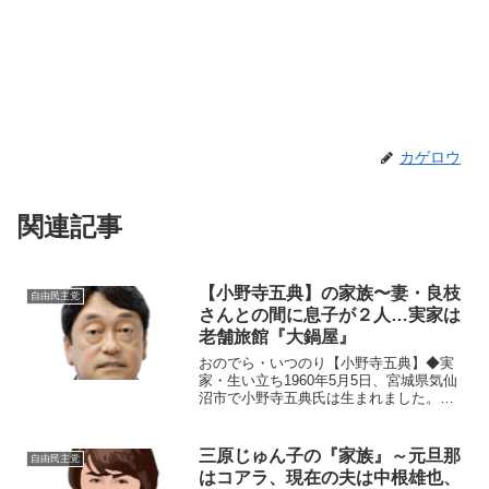
カゲロウ
関連記事
【小野寺五典】の家族〜妻・良枝
自由民主党
さんとの間に息子が２人…実家は
老舗旅館『大鍋屋』
おのでら・いつのり【小野寺五典】◆実
家・生い立ち1960年5月5日、宮城県気仙
沼市で小野寺五典氏は生まれました。太
平洋を臨む港町の風景とともに育った少
年時代は、家族との絆が何よりも大切に
された時間でした。小野寺氏の実家は、
三原じゅん子の『家族』～元旦那
自由民主党
気仙沼市にある老舗...
はコアラ、現在の夫は中根雄也、