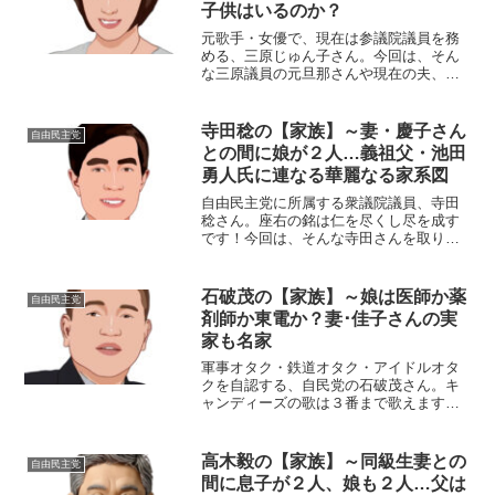
子供はいるのか？
元歌手・女優で、現在は参議院議員を務
める、三原じゅん子さん。今回は、そん
な三原議員の元旦那さんや現在の夫、子
供などにスポットを当て、ご紹介しま
す。【本人プロフィール】名前：三原じ
ゅん子生年月日：1964年9月13日年齢：
寺田稔の【家族】～妻・慶子さん
自由民主党
54歳※2019年9...
との間に娘が２人…義祖父・池田
勇人氏に連なる華麗なる家系図
自由民主党に所属する衆議院議員、寺田
稔さん。座右の銘は仁を尽くし尽を成す
です！今回は、そんな寺田さんを取り巻
く『家族』の物語です。名 前：寺田
稔（てらだ・みのる）生年月日：1958年
〈昭和33年〉1月24日出身大学：東京大学
石破茂の【家族】～娘は医師か薬
自由民主党
法学部家族構成...
剤師か東電か？妻･佳子さんの実
家も名家
軍事オタク・鉄道オタク・アイドルオタ
クを自認する、自民党の石破茂さん。キ
ャンディーズの歌は３番まで歌えます！
今回は、そんな石破さんの『家族』にス
ポットを当て、ご紹介します。名
前：石破 茂（いしば・しげる）生年月
高木毅の【家族】～同級生妻との
自由民主党
日：1957年〈昭和32年...
間に息子が２人、娘も２人…父は