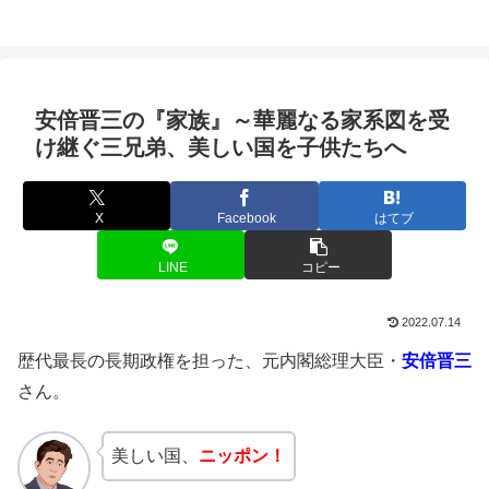
安倍晋三の『家族』～華麗なる家系図を受
け継ぐ三兄弟、美しい国を子供たちへ
X
Facebook
はてブ
LINE
コピー
2022.07.14
歴代最長の長期政権を担った、元内閣総理大臣・
安倍晋三
さん。
美しい国、
ニッポン！