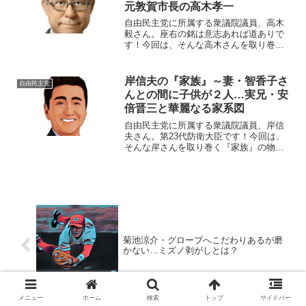
元敦賀市長の高木孝一
自由民主党に所属する衆議院議員、高木
毅さん。座右の銘は意志あれば道ありで
す！今回は、そんな高木さんを取り巻く
『家族』の物語です。名 前：高木毅
（たかぎ・つよし）生年月日：1956年
〈昭和31年〉1月16日出身地 ：福井県敦
岸信夫の『家族』～妻・智香子さ
自由民主党
賀市出身大学：青...
んとの間に子供が２人…実兄・安
倍晋三と華麗なる家系図
自由民主党に所属する衆議院議員、岸信
夫さん。第23代防衛大臣です！今回は、
そんな岸さんを取り巻く『家族』の物語
です。名 前：岸信夫（きし・のぶ
お）生年月日：1959年〈昭和34年〉4月1
日身 長：183cm出身大学：慶応義塾
大学経済学部...
菊池涼介・グローブへこだわりあるが磨
かない…ミズノ剥がしとは？
メニュー
ホーム
検索
トップ
サイドバー