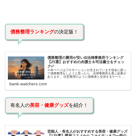
債務整理ランキング
の決定版！
債務整理の費用が安い⚖️法律事務所ランキング
【25選】おすすめの弁護士＆司法書士をチェッ
ク✅
※本ページはプロモーションが含まれています借金に困っ
て債務整理をしようと思ったら、法律事務所を選ぶ必要が
あります。 任意整理のように債権者と交渉するケース 自
己破産のように裁判所が関係するケースいずれも専門家の
bank-watchers.com
知識と経験が必要だからです。で…
有名人の
美容・健康グッズ
を紹介！
芸能人・有名人がおすすめする美容・健康グッズ
【135選】愛用コスメからファイテンまで一挙公