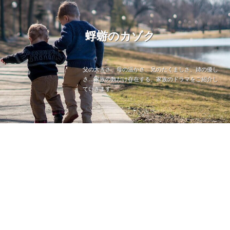
蜉蝣のカゾク
父の大きさ、母の温かさ、兄のたくましさ、姉の優し
さ…家族の数だけ存在する、家族のドラマをご紹介し
ていきます。