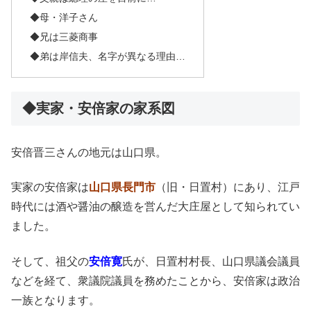
◆母・洋子さん
◆兄は三菱商事
◆弟は岸信夫、名字が異なる理由…
◆実家・安倍家の家系図
安倍晋三さんの地元は山口県。
実家の安倍家は
山口県長門市
（旧・日置村）にあり、江戸
時代には酒や醤油の醸造を営んだ大庄屋として知られてい
ました。
そして、祖父の
安倍寛
氏が、日置村村長、山口県議会議員
などを経て、衆議院議員を務めたことから、安倍家は政治
一族となります。