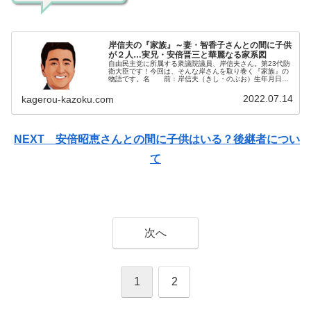
岸信夫の『家族』～妻・智香子さんとの間に子供
が２人…実兄・安倍晋三と華麗なる家系図
自由民主党に所属する衆議院議員、岸信夫さん。第23代防
衛大臣です！今回は、そんな岸さんを取り巻く『家族』の
物語です。名 前：岸信夫（きし・のぶお）生年月日：
1959年〈昭和34年〉4月1日身 長：183cm出身大学：
慶応義塾大学経済学部...
2022.07.14
kagerou-kazoku.com
NEXT 安倍昭恵さんとの間に子供はいる？後継者につい
て
次へ
1
2