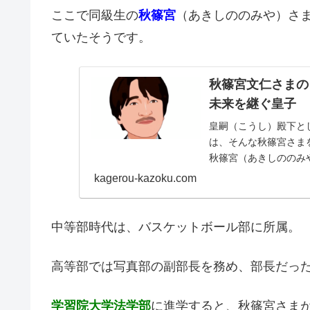
ここで同級生の
秋篠宮
（あきしののみや）さ
ていたそうです。
秋篠宮文仁さまの
未来を継ぐ皇子
皇嗣（こうし）殿下と
は、そんな秋篠宮さま
秋篠宮（あきしののみや
年〉11月30日お印...
kagerou-kazoku.com
中等部時代は、バスケットボール部に所属。
高等部では写真部の副部長を務め、部長だっ
学習院大学法学部
に進学すると、秋篠宮さま