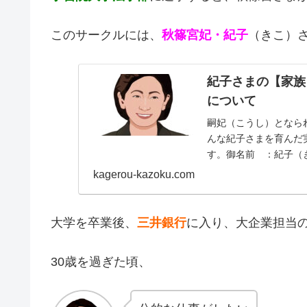
このサークルには、
秋篠宮妃・紀子
（きこ）
紀子さまの【家族
について
嗣妃（こうし）となら
んな紀子さまを育んだ
す。御名前 ：紀子（
しひでんか）旧 名：川
kagerou-kazoku.com
大学を卒業後、
三井銀行
に入り、大企業担当
30歳を過ぎた頃、