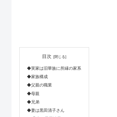
目次
◆実家は旧華族に所縁の家系
◆家族構成
◆父親の職業
◆母親
◆兄弟
◆妻は黒田清子さん