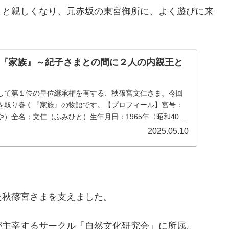
まと親しくなり、元赤坂の東宮御所に、よく遊びに来
『家族』～紀子さまとの間に２人の内親王と
して第１位の皇位継承権を有する、秋篠宮文仁さま。今回
を取り巻く『家族』の物語です。【プロフィール】宮号：
）全名：文仁（ふみひと）生年月日：1965年〈昭和40
2025.05.10
た秋篠宮さまを支えました。
が主宰するサークル「自然文化研究会」に所属。