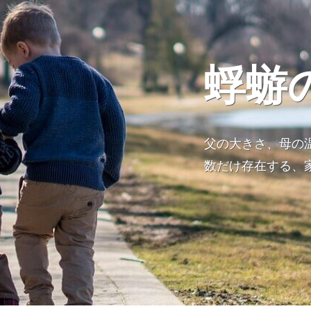
蜉蝣
父の大きさ、母の
数だけ存在する、