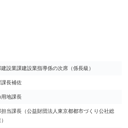
。
部建設業課建設業指導係の次席（係長級）
課課長補佐
の用地課長
部担当課長（公益財団法人東京都都市づくり公社総
遣）