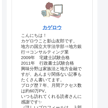
カゲロウ
こんにちは！
カゲロウこと影山友郎です。
地方の国立大学法学部⇒地方銀
行⇒コンサルティング業
2009年 宅建士試験合格
2011年 行政書士試験合格
興味分野は家族法と地方金融で
すが、あんまり関係ない記事も
たくさん書いてます。
ブログ歴７年、月間アクセス数
は約60万PV。
いつも訪れてくれる読者さんに
感謝です✨
（詳しいプロフィールは、上部