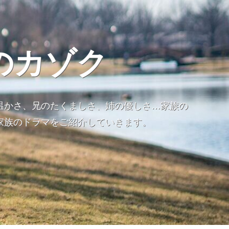
のカゾク
温かさ、兄のたくましさ、姉の優しさ…家族の
家族のドラマをご紹介していきます。