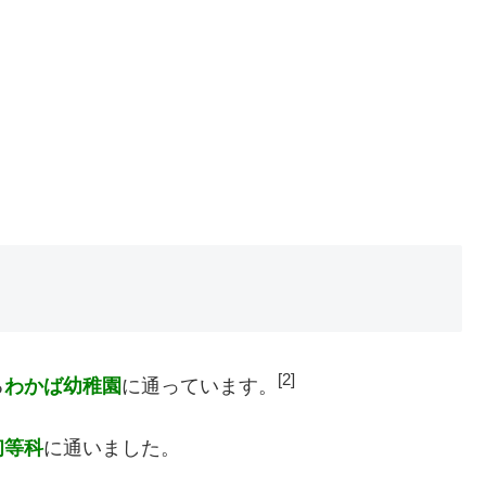
[2]
る
わかば幼稚園
に通っています。
初等科
に通いました。