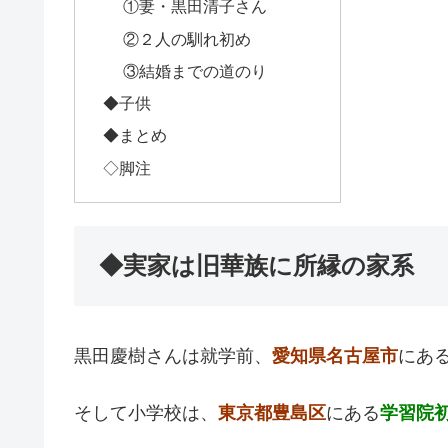
①妻・黒田清子さん
②２人の馴れ初め
③結婚までの道のり
◆子供
◆まとめ
◇脚注
◆実家は旧華族に所縁の家系
黒田慶樹さんは就学前、
愛知県名古屋市
にあ
そして小学校は、
東京都豊島区
にある
学習院