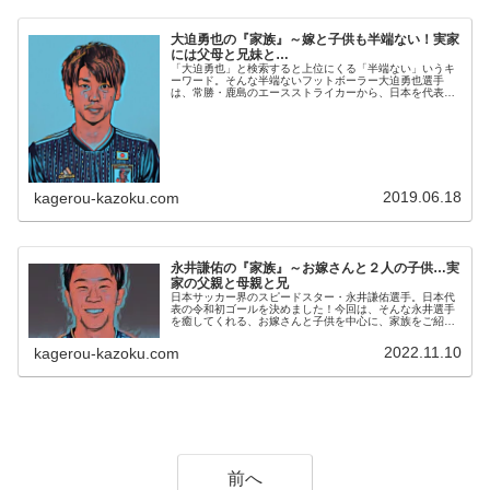
大迫勇也の『家族』～嫁と子供も半端ない！実家
には父母と兄妹と…
「大迫勇也」と検索すると上位にくる「半端ない」いうキ
ーワード。そんな半端ないフットボーラー大迫勇也選手
は、常勝・鹿島のエースストライカーから、日本を代表す
るフォワードとして成長を遂げました。今回はそんな「半
端ない」大迫選手の家族についてまと...
2019.06.18
kagerou-kazoku.com
永井謙佑の『家族』～お嫁さんと２人の子供…実
家の父親と母親と兄
日本サッカー界のスピードスター・永井謙佑選手。日本代
表の令和初ゴールを決めました！今回は、そんな永井選手
を癒してくれる、お嫁さんと子供を中心に、家族をご紹介
していきます。【本人プロフィール】名前：永井謙佑（な
がい・けんすけ）生年月日：198...
2022.11.10
kagerou-kazoku.com
前へ