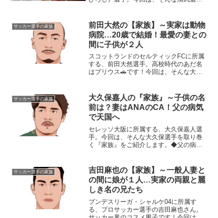
を育み、支えてくれる『家族』にスポッ
トを当て、ご紹介します。◆実家は大分
清武弘嗣選手の実家は、別府湾に面した
前田大然の【家族】～実家は動物
サッカー選手の家族
自然豊かな大分県大...
病院…20歳で結婚！最愛の妻との
間に子供が２人
スコットランドのセルティックFCに所属
する、前田大然選手。高校時代のあだ名
はプリウス🚗です！今回は、そんな大然
さんを取り巻く『家族』の物語です。
名 前：前田大然（まえだ・だいぜ
ん）生年月日：1997年〈平成9年〉10月
大久保嘉人の『家族』～子供の名
サッカー選手の家族
20日身長体重：17...
前は？妻はANAのCA！父の病気
で天国へ
セレッソ大阪に所属する、大久保嘉人選
手。今回は、そんな大久保選手を取り巻
く『家族』をご紹介します。◆父の病気
は？大久保嘉人選手のお父さんの名前
は、大久保克博さん。大久保選手がサッ
カーを始めたきっかけは、お父さんが買
吉田麻也の【家族】～一般人妻と
サッカー選手の家族
ってきた“ペレ”や“マラド...
の間に娘が１人…実家の両親と麗
しき名の兄たち
ブンデスリーガ・シャルケ04に所属す
る、プロサッカー選手の吉田麻也さん。
サッカー界のコスメ男子です！今回は、