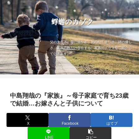
蜉蝣のカゾク
父の大きさ、母の温かさ、兄のたくましさ、姉の優し
さ…家族の数だけ存在する、家族のドラマをご紹介し
ていきます。
中島翔哉の『家族』～母子家庭で育ち23歳
で結婚…お嫁さんと子供について
X
Facebook
はてブ
LINE
コピー