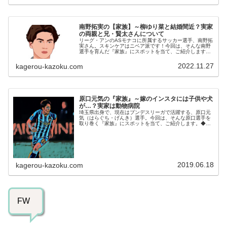
南野拓実の【家族】～柳ゆり菜と結婚間近？実家
の両親と兄・賢太さんについて
リーグ・アンのASモナコに所属するサッカー選手、南野拓
実さん。スキンケアはニベア派です！今回は、そんな南野
選手を育んだ『家族』にスポットを当て、ご紹介します。
名 前：南野拓実（みなみの・たくみ）生年月日：1995
年〈平成7年〉1月16日身...
2022.11.27
kagerou-kazoku.com
原口元気の『家族』～嫁のインスタには子供や犬
が…？実家は動物病院
埼玉県出身で、現在はブンデスリーガで活躍する、原口元
気（はらぐち・げんき）選手。今回は、そんな原口選手を
取り巻く『家族』にスポットを当て、ご紹介します。◆嫁
のインスタには子供や犬が…？原口元気選手は、２０１５
年８月３０日に結婚しています。お...
2019.06.18
kagerou-kazoku.com
FW