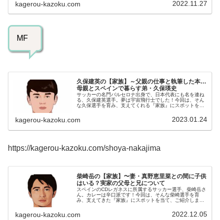
利き足：右足◆お嫁さん...
2022.11.27
kagerou-kazoku.com
MF
久保建英の【家族】～父親の仕事と執筆した本…
母親とスペインで暮らす弟・久保瑛史
サッカーの名門バルセロナ出身で、日本代表にも名を連ね
る、久保建英選手。夢は宇宙飛行士でした！今回は、そん
な久保選手を育み、支えてくれる『家族』にスポットを当
て、ご紹介します。名 前：久保建英（くぼ・たけふ
さ）生年月日：2001年〈平成13...
2023.01.24
kagerou-kazoku.com
https://kagerou-kazoku.com/shoya-nakajima
柴崎岳の【家族】〜妻・真野恵里菜との間に子供
はいる？実家の父母と兄について
スペインのCDレガネスに所属するサッカー選手、柴崎岳さ
ん。カレーは辛口派です！今回は、そんな柴崎選手を育
み、支えてきた『家族』にスポットを当て、ご紹介しま
す。名 前：柴崎岳（しばさき・がく）生年月日：1992
年〈平成4年〉5月28日身 ...
2022.12.05
kagerou-kazoku.com