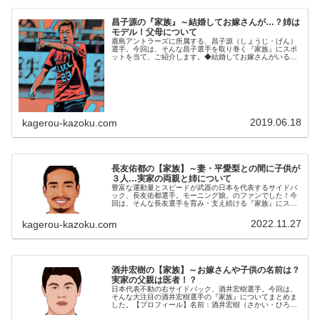
昌子源の『家族』～結婚してお嫁さんが…？姉は
モデル！父母について
鹿島アントラーズに所属する、昌子源（しょうじ・げん）
選手。今回は、そんな昌子選手を取り巻く『家族』にスポ
ットを当て、ご紹介します。◆結婚してお嫁さんがいる？
昌子源選手は、2017年1月5日、一般女性と結婚していた
ことを発表しました。私事では...
2019.06.18
kagerou-kazoku.com
長友佑都の【家族】～妻・平愛梨との間に子供が
３人…実家の両親と姉について
豊富な運動量とスピードが武器の日本を代表するサイドバ
ック、長友佑都選手。モーニング娘。のファンでした！今
回は、そんな長友選手を育み・支え続ける『家族』にスポ
ットを当て、ご紹介します。名 前：長友佑都（ながと
も・ゆうと）生年月日：1986年...
2022.11.27
kagerou-kazoku.com
酒井宏樹の【家族】～お嫁さんや子供の名前は？
実家の父親は医者！？
日本代表不動の右サイドバック、酒井宏樹選手。今回は、
そんな大注目の酒井宏樹選手の『家族』についてまとめま
した。【プロフィール】名前：酒井宏樹（さかい・ひろ
き）生年月日：1990年4月12日身長：185cm体重：75kg