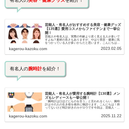
有名人の
美容・健康グッズ
を紹介！
芸能人・有名人がおすすめする美容・健康グッズ
【135選】愛用コスメからファイテンまで一挙公
開！
芸能人や有名人は、実際の年齢より若く見える人が多いで
すよね？素材の良さもありますが、やはり美容・健康に気
をつかっている人が多いからだと思います。こんにちは！
カゲロウです芸能人たちは、どんな方法で若返りを図って
2023.02.05
kagerou-kazoku.com
いるのでしょうか？今回は、芸能人…
有名人の
腕時計
を紹介！
芸能人・有名人が愛用する腕時計【130選】メン
ズもレディースも一挙公開！
「腕時計は口ほどにものを言う」と言われるくらい、腕時
計はその人の生き様を雄弁に物語ります。こんにちは！持
ってないけど時計好きのカゲロウです今回は、芸能人・有
名人の腕時計をご紹介し、その人となりに思いを寄せたい
と思います。見たいページをクリッ…
2025.11.22
kagerou-kazoku.com