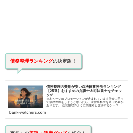
債務整理ランキング
の決定版！
債務整理の費用が安い⚖️法律事務所ランキング
【25選】おすすめの弁護士＆司法書士をチェッ
ク✅
※本ページはプロモーションが含まれています借金に困っ
て債務整理をしようと思ったら、法律事務所を選ぶ必要が
あります。 任意整理のように債権者と交渉するケース 自
己破産のように裁判所が関係するケースいずれも専門家の
bank-watchers.com
知識と経験が必要だからです。で…