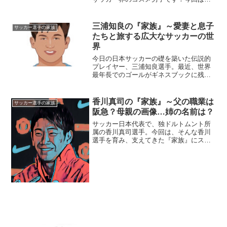
そんな吉田選手を取り巻く『家族』にス
ポットを当て、ご紹介します。名
前：吉田麻也（よしだ・まや）生年月
三浦知良の『家族』～愛妻と息子
サッカー選手の家族
日：1988年〈昭和63年〉...
たちと旅する広大なサッカーの世
界
今日の日本サッカーの礎を築いた伝説的
プレイヤー、三浦知良選手。最近、世界
最年長でのゴールがギネスブックに残り
ましたが、それすらも伝説のひとつでし
かありません。そのテクニックは、50歳
を越えた今でも健在。今回は、日本サッ
香川真司の『家族』～父の職業は
サッカー選手の家族
カーのレジェンド・三浦...
阪急？母親の画像…姉の名前は？
サッカー日本代表で、独ドルトムント所
属の香川真司選手。今回は、そんな香川
選手を育み、支えてきた『家族』にスポ
ットを当て、ご紹介します。【本人プロ
フィール】名前：香川真司（かがわ・し
んじ）生年月日：1989年3月17日（29
歳）※2018年6...