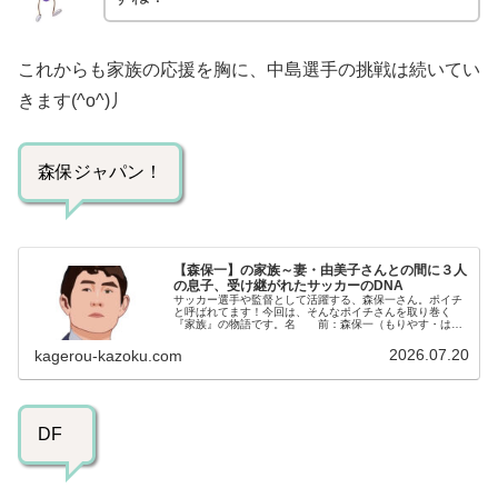
これからも家族の応援を胸に、中島選手の挑戦は続いてい
きます(^o^)丿
森保ジャパン！
【森保一】の家族～妻・由美子さんとの間に３人
の息子、受け継がれたサッカーのDNA
サッカー選手や監督として活躍する、森保一さん。ポイチ
と呼ばれてます！今回は、そんなポイチさんを取り巻く
『家族』の物語です。名 前：森保一（もりやす・はじ
め）生年月日：1968年〈昭和43年〉8月23日身 長：
174cm出身地 ：長崎県長...
2026.07.20
kagerou-kazoku.com
DF