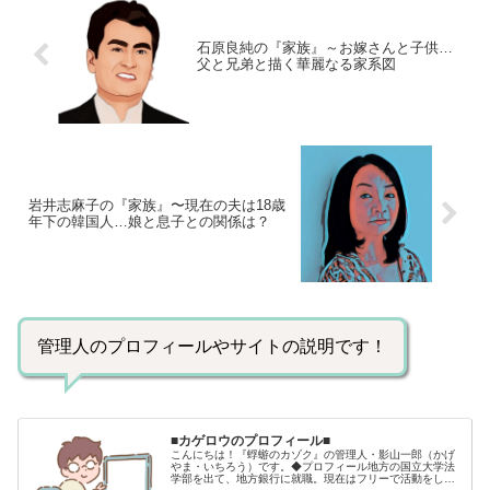
石原良純の『家族』～お嫁さんと子供…
父と兄弟と描く華麗なる家系図
岩井志麻子の『家族』〜現在の夫は18歳
年下の韓国人…娘と息子との関係は？
管理人のプロフィールやサイトの説明です！
■カゲロウのプロフィール■
こんにちは！『蜉蝣のカゾク』の管理人・影山一郎（かげ
やま・いちろう）です。◆プロフィール地方の国立大学法
学部を出て、地方銀行に就職。現在はフリーで活動をして