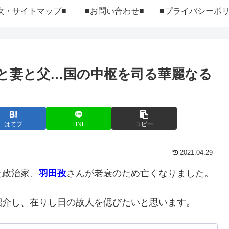
次・サイトマップ■
■お問い合わせ■
と妻と父…国の中枢を司る華麗なる
はてブ
LINE
コピー
2021.04.29
た政治家、
羽田孜
さんが老衰のため亡くなりました。
紹介し、在りし日の故人を偲びたいと思います。