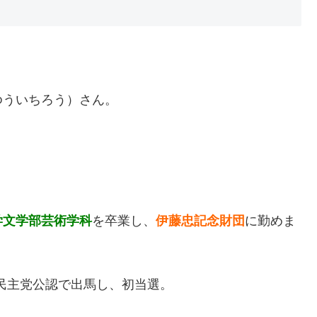
ゆういちろう）さん。
学文学部芸術学科
を卒業し、
伊藤忠記念財団
に勤めま
に民主党公認で出馬し、初当選。