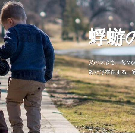
蜉蝣
父の大きさ、母の
数だけ存在する、