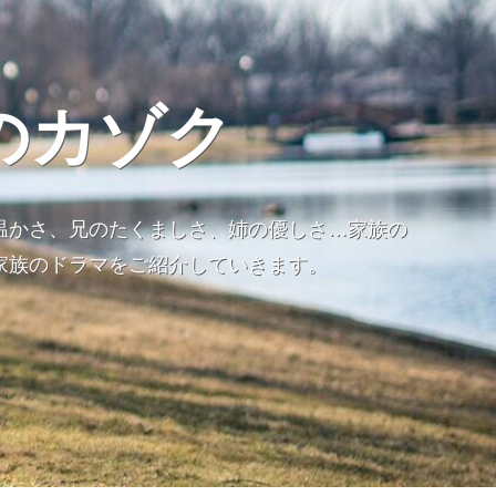
のカゾク
温かさ、兄のたくましさ、姉の優しさ…家族の
家族のドラマをご紹介していきます。