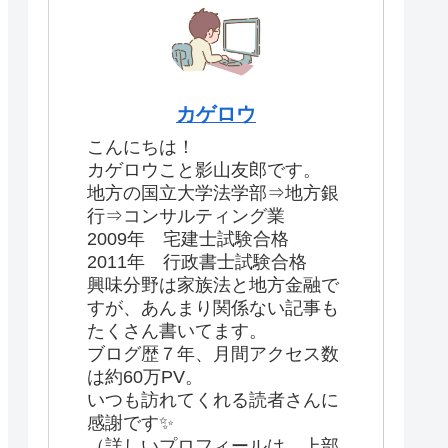
カゲロウ
こんにちは！
カゲロウこと影山友郎です。
地方の国立大学法学部⇒地方銀
行⇒コンサルティング業
2009年 宅建士試験合格
2011年 行政書士試験合格
興味分野は家族法と地方金融で
すが、あんまり関係ない記事も
たくさん書いてます。
ブログ歴７年、月間アクセス数
は約60万PV。
いつも訪れてくれる読者さんに
感謝です✨
（詳しいプロフィールは、上部