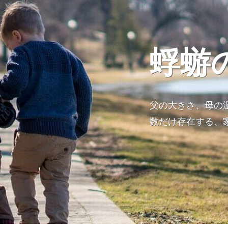
蜉蝣
父の大きさ、母の
数だけ存在する、