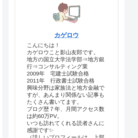
カゲロウ
こんにちは！
カゲロウこと影山友郎です。
地方の国立大学法学部⇒地方銀
行⇒コンサルティング業
2009年 宅建士試験合格
2011年 行政書士試験合格
興味分野は家族法と地方金融で
すが、あんまり関係ない記事も
たくさん書いてます。
ブログ歴７年、月間アクセス数
は約60万PV。
いつも訪れてくれる読者さんに
感謝です✨
（詳しいプロフィールは、上部