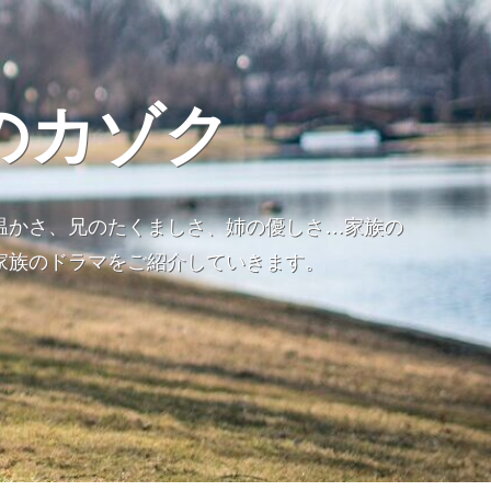
のカゾク
温かさ、兄のたくましさ、姉の優しさ…家族の
家族のドラマをご紹介していきます。