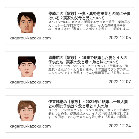
柴崎岳の【家族】〜妻・真野恵里菜との間に子供
はいる？実家の父母と兄について
スペインのCDレガネスに所属するサッカー選手、柴崎岳さ
ん。カレーは辛口派です！今回は、そんな柴崎選手を育
み、支えてきた『家族』にスポットを当て、ご紹介しま
す。名 前：柴崎岳（しばさき・がく）生年月日：1992
年〈平成4年〉5月28日身 ...
2022.12.05
kagerou-kazoku.com
遠藤航の【家族】～19歳で結婚した妻と４人の
子供たち...実家の父と母・弟と妹について
ブンデスリーガ・VfBシュトゥットガルトに所属する、遠
藤航（えんどう・わたる）選手。２年連続でブンデのデュ
エルキングです！今回は、そんな遠藤選手の『家族』にス
ポットを当て、ご紹介します。名 前：遠藤航（えんど
う・わたる）生年月日：1993...
2022.12.07
kagerou-kazoku.com
伊東純也の【家族】～2021年に結婚…一般人妻
との間に子供は？父と母と２人の弟
リーグ・アンのスタッド・ランス所属で、サッカー日本代
表もつとめる、伊東純也さん。イナズマ純也と呼ばれてま
す！今回は、そんな伊東さんを取り巻く『家族』の物語で
す。名 前：伊東純也（いとう・じゅんや）生年月日：
1993年〈平成5年〉3月9日身...
2022.12.24
kagerou-kazoku.com