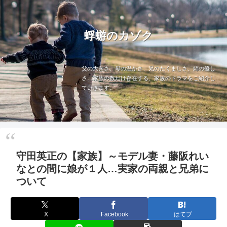
蜉蝣のカゾク
父の大きさ、母の温かさ、兄のたくましさ、姉の優し
さ…家族の数だけ存在する、家族のドラマをご紹介し
ていきます。
守田英正の【家族】～モデル妻・藤阪れい
なとの間に娘が１人…実家の両親と兄弟に
ついて
X
Facebook
はてブ