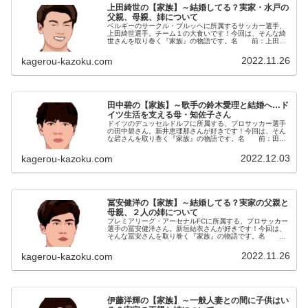
上田綺世の【家族】～結婚してる？実家・水戸の
父親、母親、姉について
ベルギーのサークル・ブルッヘに所属するサッカー選手、
上田綺世選手。チーム１の大食いです！今回は、そんな綺
世さんを取り巻く『家族』の物語です。名 前：上田綺
世（うえだ・あやせ）生年月日：1998年〈平成10年〉8月
28日身長体重：182cm...
2022.11.26
kagerou-kazoku.com
田中碧の【家族】～歌手の鈴木愛理と結婚へ…ド
イツ生活を支える母・知佐子さん
ドイツのデュッセルドルフに所属する、プロサッカー選手
の田中碧さん。新井恵理那さんが好きです！今回は、そん
な碧さんを取り巻く『家族』の物語です。名 前：田中
碧（たなか・あお）生年月日：1998年〈平成10年〉9月10
日身 長：180cm血...
2022.12.03
kagerou-kazoku.com
冨安健洋の【家族】～結婚してる？実家の父親と
母親、２人の姉について
プレミアリーグ・アーセナルFCに所属する、プロサッカー
選手の冨安健洋さん。新垣結衣さんが好きです！今回は、
そんな冨安さんを取り巻く『家族』の物語です。名
前：冨安健洋（とみやす・たけひろ）生年月日：1998年
〈平成10年〉11月5日身 ...
2022.11.26
kagerou-kazoku.com
伊藤洋輝の【家族】～一般人妻との間に子供はい