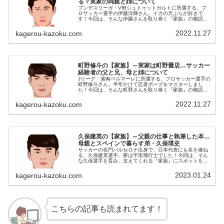
る？実家の両親と姉について
ブンデスリーガ・VfBシュトゥットガルトに所属する、プ
ロサッカー選手の伊藤洋輝さん。イカの天ぷらが好きで
す！今回は、そんな伊藤さんを取り巻く『家族』の物語で
す。名 前：伊藤洋輝（いとう・ひろき）生年月日：
1999年〈平成11年〉5月12日...
2022.11.27
kagerou-kazoku.com
町野修斗の【家族】～実家は町野畳店…サッカー
経験者の父と兄、母と姉について
Jリーグ・湘南ベルマーレに所属する、プロサッカー選手の
町野修斗さん。半年かけて忍者ポーズをマスターしまし
た！今回は、そんな町野さんを取り巻く『家族』の物語で
す。名 前：町野修斗（まちの・しゅうと）生年月日：
1999年〈平成11年〉9月30...
2022.11.27
kagerou-kazoku.com
久保建英の【家族】～父親の仕事と執筆した本…
母親とスペインで暮らす弟・久保瑛史
サッカーの名門バルセロナ出身で、日本代表にも名を連ね
る、久保建英選手。夢は宇宙飛行士でした！今回は、そん
な久保選手を育み、支えてくれる『家族』にスポットを当
て、ご紹介します。名 前：久保建英（くぼ・たけふ
さ）生年月日：2001年〈平成13...
2023.01.24
kagerou-kazoku.com
こちらの記事も読まれてます！