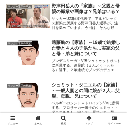
き）生年月日：1993年〈平成5年〉12月
野津田岳人の『家族』～父親と母
サッカー選手の家族
22日身 長：17...
親の職業や画像は？兄弟はいる？
サッカーU23日本代表で、アルビレック
ス新潟に所属する野津田岳人選手が、注
目を集めています。今回は、そんな野津
田選手を育み、支えてくれる『家族』に
スポットを当て、ご紹介します。◆実
家・父親の職業は？野津田岳人選手のお
遠藤航の【家族】～19歳で結婚し
サッカー選手の家族
父さんの名前は、野津田正...
た妻と４人の子供たち…実家の父
と母・弟と妹について
ブンデスリーガ・VfBシュトゥットガルト
に所属する、遠藤航（えんどう・わた
る）選手。２年連続でブンデのデュエル
キングです！今回は、そんな遠藤選手の
『家族』にスポットを当て、ご紹介しま
す。名 前：遠藤航（えんどう・わた
シュミット・ダニエルの【家族】
サッカー選手の家族
る）生年月日：1993...
～一般人妻との間に娘が２人…父
親、母親、兄について
ベルギーのシント＝トロイデンVVに所属
する、プロサッカー選手のシュミット・
ダニエルさん。中１で一度サッカー辞め
てバレーボールやってました！今回は、
そんなダニエルさんを取り巻く『家族』
メニュー
ホーム
検索
トップ
サイドバー
の物語です。名 前：シュミット・ダ