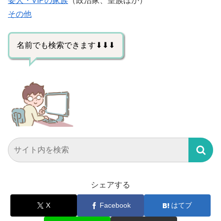
要人・VIPの家族
（政治家、皇族ほか）
その他
名前でも検索できます⬇⬇⬇
シェアする
X
Facebook
はてブ