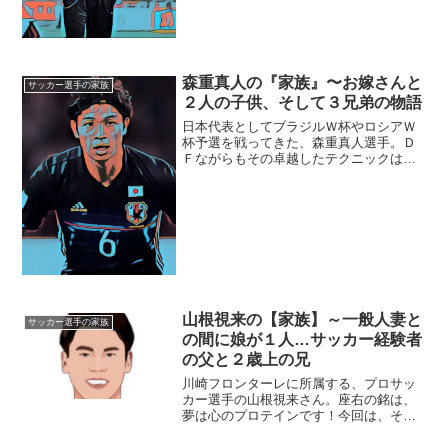
は？杉本健勇選手は、１９９２年１１月
１８日生まれなので、今年（２０１７
年）で２４歳。結婚はまだ少し...
森重真人の『家族』〜お嫁さんと
サッカー選手の家族
２人の子供、そして３兄弟の物語
日本代表としてブラジルＷ杯やロシアＷ
杯予選を戦ってきた、森重真人選手。Ｄ
Ｆながらもその卓越したテクニックは、
日本国内でもトップレベルです。今回
は、そんな森重真人選手の『家族』にフ
ォーカスを当ててみたいと思います。
【本人プロフィール】名前：森...
山根視来の【家族】～一般人妻と
サッカー選手の家族
の間に娘が１人…サッカー経験者
の父と２歳上の兄
川崎フロンターレに所属する、プロサッ
カー選手の山根視来さん。座右の銘は、
夢は心のプロテインです！今回は、そん
な山根さんを取り巻く『家族』の物語で
す。名 前：山根視来（やまね・み