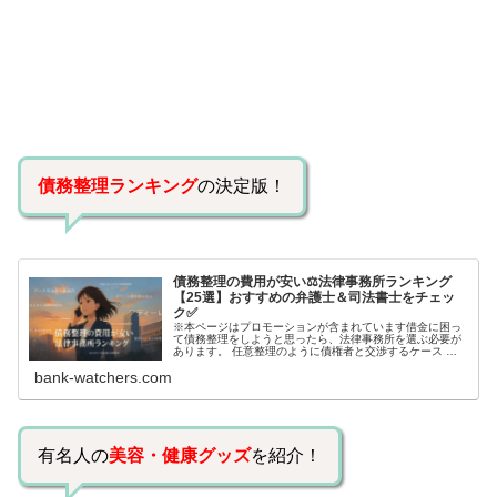
債務整理ランキング
の決定版！
債務整理の費用が安い⚖️法律事務所ランキング
【25選】おすすめの弁護士＆司法書士をチェッ
ク✅
※本ページはプロモーションが含まれています借金に困っ
て債務整理をしようと思ったら、法律事務所を選ぶ必要が
あります。 任意整理のように債権者と交渉するケース 自
己破産のように裁判所が関係するケースいずれも専門家の
bank-watchers.com
知識と経験が必要だからです。で…
有名人の
美容・健康グッズ
を紹介！