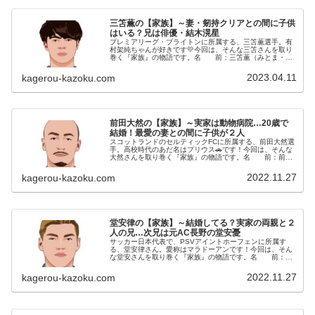
三笘薫の【家族】～妻・剱持クリアとの間に子供
はいる？兄は俳優・結木滉星
プレミアリーグ・ブライトンに所属する、三笘薫選手。有
村架純ちゃんが好きです💛今回は、そんな三笘さんを取り
巻く『家族』の物語です。名 前：三笘薫（みとま・か
おる）生年月日：1997年〈平成9年〉5月20日身長体重：
178cm/73kg血液型...
2023.04.11
kagerou-kazoku.com
前田大然の【家族】～実家は動物病院…20歳で
結婚！最愛の妻との間に子供が２人
スコットランドのセルティックFCに所属する、前田大然選
手。高校時代のあだ名はプリウス🚗です！今回は、そんな
大然さんを取り巻く『家族』の物語です。名 前：前田
大然（まえだ・だいぜん）生年月日：1997年〈平成9年〉
10月20日身長体重：17...
2022.11.27
kagerou-kazoku.com
堂安律の【家族】～結婚してる？実家の両親と２
人の兄…次兄は元AC長野の堂安憂
サッカー日本代表で、PSVアイントホーフェンに所属す
る、堂安律さん。愛称はマラドーアンです！今回は、そん
な堂安さんを取り巻く『家族』の物語です。名 前：堂
安律（どうあん・りつ）生年月日：1998年〈平成10年〉6
月16日身長体重：172c...
2022.11.27
kagerou-kazoku.com