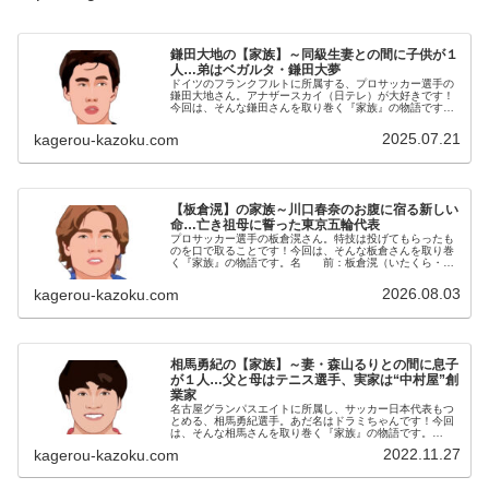
鎌田大地の【家族】～同級生妻との間に子供が１
人…弟はベガルタ・鎌田大夢
ドイツのフランクフルトに所属する、プロサッカー選手の
鎌田大地さん。アナザースカイ（日テレ）が大好きです！
今回は、そんな鎌田さんを取り巻く『家族』の物語です。
名 前：鎌田大地（かまだ・だいち）生年月日：1996年
〈平成8年〉8月5日身 長...
2025.07.21
kagerou-kazoku.com
【板倉滉】の家族～川口春奈のお腹に宿る新しい
命…亡き祖母に誓った東京五輪代表
プロサッカー選手の板倉滉さん。特技は投げてもらったも
のを口で取ることです！今回は、そんな板倉さんを取り巻
く『家族』の物語です。名 前：板倉滉（いたくら・こ
う）生年月日：1997年〈平成9年〉1月27日身 長：
186cm血液型 ：A型家族...
2026.08.03
kagerou-kazoku.com
相馬勇紀の【家族】～妻・森山るりとの間に息子
が１人…父と母はテニス選手、実家は“中村屋”創
業家
名古屋グランパスエイトに所属し、サッカー日本代表もつ
とめる、相馬勇紀選手。あだ名はドラミちゃんです！今回
は、そんな相馬さんを取り巻く『家族』の物語です。
名 前：相馬勇紀（そうま・ゆうき）生年月日：1997年
2022.11.27
kagerou-kazoku.com
〈平成9年〉2月25日身長体重：...