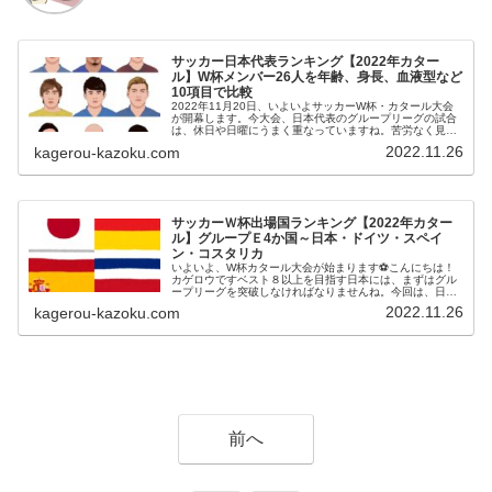
サッカー日本代表ランキング【2022年カター
ル】W杯メンバー26人を年齢、身長、血液型など
10項目で比較
2022年11月20日、いよいよサッカーW杯・カタール大会
が開幕します。今大会、日本代表のグループリーグの試合
は、休日や日曜にうまく重なっていますね。苦労なく見れ
そうです！今回は、ワールドカップ開催を記念して、日本
2022.11.26
kagerou-kazoku.com
代表メンバー26人のランキ...
サッカーＷ杯出場国ランキング【2022年カター
ル】グループＥ4か国～日本・ドイツ・スペイ
ン・コスタリカ
いよいよ、W杯カタール大会が始まります⚽こんにちは！
カゲロウですベスト８以上を目指す日本には、まずはグル
ープリーグを突破しなければなりませんね。今回は、日本
が属するグループＥの４カ国（日本、ドイツ、スペイン、
2022.11.26
kagerou-kazoku.com
コスタリカ）の実力を、ランキング...
前へ