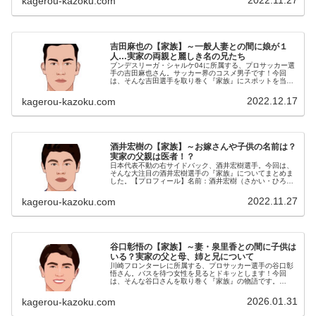
2022.11.27
kagerou-kazoku.com
吉田麻也の【家族】～一般人妻との間に娘が１
人…実家の両親と麗しき名の兄たち
ブンデスリーガ・シャルケ04に所属する、プロサッカー選
手の吉田麻也さん。サッカー界のコスメ男子です！今回
は、そんな吉田選手を取り巻く『家族』にスポットを当
て、ご紹介します。名 前：吉田麻也（よしだ・まや）
生年月日：1988年〈昭和63年〉...
2022.12.17
kagerou-kazoku.com
酒井宏樹の【家族】～お嫁さんや子供の名前は？
実家の父親は医者！？
日本代表不動の右サイドバック、酒井宏樹選手。今回は、
そんな大注目の酒井宏樹選手の『家族』についてまとめま
した。【プロフィール】名前：酒井宏樹（さかい・ひろ
き）生年月日：1990年4月12日身長：185cm体重：75kg
利き足：右足◆お嫁さん...
2022.11.27
kagerou-kazoku.com
谷口彰悟の【家族】～妻・泉里香との間に子供は
いる？実家の父と母、姉と兄について
川崎フロンターレに所属する、プロサッカー選手の谷口彰
悟さん。バスを待つ女性を見るとドキッとします！今回
は、そんな谷口さんを取り巻く『家族』の物語です。
名 前：谷口彰悟（たにぐち・しょうご）生年月日：
1991年〈平成3年〉7月15日身 長...
2026.01.31
kagerou-kazoku.com