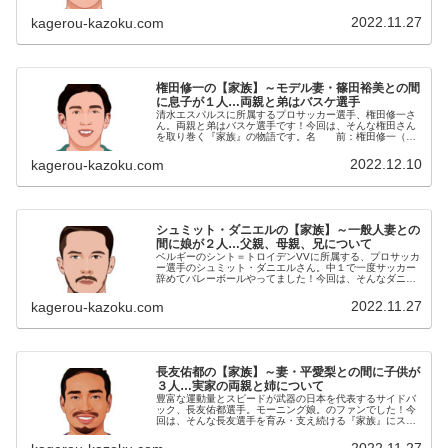
しま・えいじ）生年月日：1983年〈昭和58年〉3月20日
身 長：185cm血液型...
2022.11.27
kagerou-kazoku.com
権田修一の【家族】～モデル妻・篠田裕美との間
に息子が１人…両親と弟はバスケ選手
清水エスパルスに所属するプロサッカー選手、権田修一さ
ん。両親と弟はバスケ選手です！今回は、そんな権田さん
を取り巻く『家族』の物語です。名 前：権田修一（ご
んだ・しゅういち）生年月日：1989年〈平成元年〉3月3
日身 長：187cm血液型...
2022.12.10
kagerou-kazoku.com
シュミット・ダニエルの【家族】～一般人妻との
間に娘が２人…父親、母親、兄について
ベルギーのシント＝トロイデンVVに所属する、プロサッカ
ー選手のシュミット・ダニエルさん。中１で一度サッカー
辞めてバレーボールやってました！今回は、そんなダニエ
ルさんを取り巻く『家族』の物語です。名 前：シュミ
ット・ダニエル（SCHMIDT...
2022.11.27
kagerou-kazoku.com
長友佑都の【家族】～妻・平愛梨との間に子供が
３人…実家の両親と姉について
豊富な運動量とスピードが武器の日本を代表するサイドバ
ック、長友佑都選手。モーニング娘。のファンでした！今
回は、そんな長友選手を育み・支え続ける『家族』にスポ
ットを当て、ご紹介します。名 前：長友佑都（ながと
も・ゆうと）生年月日：1986年...