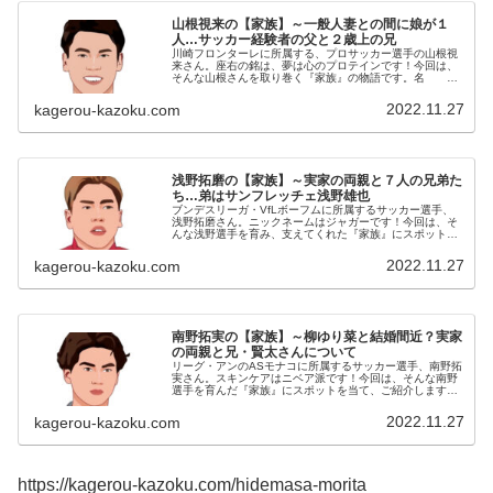
山根視来の【家族】～一般人妻との間に娘が１
人…サッカー経験者の父と２歳上の兄
川崎フロンターレに所属する、プロサッカー選手の山根視
来さん。座右の銘は、夢は心のプロテインです！今回は、
そんな山根さんを取り巻く『家族』の物語です。名
前：山根視来（やまね・みき）生年月日：1993年〈平成5
年〉12月22日身 長：17...
2022.11.27
kagerou-kazoku.com
浅野拓磨の【家族】～実家の両親と７人の兄弟た
ち…弟はサンフレッチェ浅野雄也
ブンデスリーガ・VfLボーフムに所属するサッカー選手、
浅野拓磨さん。ニックネームはジャガーです！今回は、そ
んな浅野選手を育み、支えてくれた『家族』にスポットを
当て、ご紹介します。 名 前：浅野拓磨（あさの・たく
ま）生年月日：1994年〈平...
2022.11.27
kagerou-kazoku.com
南野拓実の【家族】～柳ゆり菜と結婚間近？実家
の両親と兄・賢太さんについて
リーグ・アンのASモナコに所属するサッカー選手、南野拓
実さん。スキンケアはニベア派です！今回は、そんな南野
選手を育んだ『家族』にスポットを当て、ご紹介します。
名 前：南野拓実（みなみの・たくみ）生年月日：1995
年〈平成7年〉1月16日身...
2022.11.27
kagerou-kazoku.com
https://kagerou-kazoku.com/hidemasa-morita