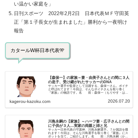
い温かい家庭を」
日刊スポーツ 2022年2月2日 日本代表ＭＦ守田英
正「第１子長女が生まれました」勝利から一夜明け
報告
カタールW杯日本代表🎌
【森保一】の家族～妻・由美子さんとの間に３人
の息子、受け継がれたサッカーのDNA
サッカー選手や監督として活躍する、森保一さん。ポイチ
と呼ばれてます！今回は、そんなポイチさんを取り巻く
『家族』の物語です。名 前：森保一（もりやす・はじ
め）生年月日：1968年〈昭和43年〉8月23日身 長：
174cm出身地 ：長崎県長...
2026.07.20
kagerou-kazoku.com
川島永嗣の【家族】～ハーフ妻・広子さんとの間
に子供が３人…実家の両親と姉と兄
サッカー日本代表の守護神、川島永嗣選手。７か国語を喋
れます！今回は、そんな川島選手を取り巻く『家族』にス
ポットを当て、ご紹介します。名 前：川島永嗣（かわ