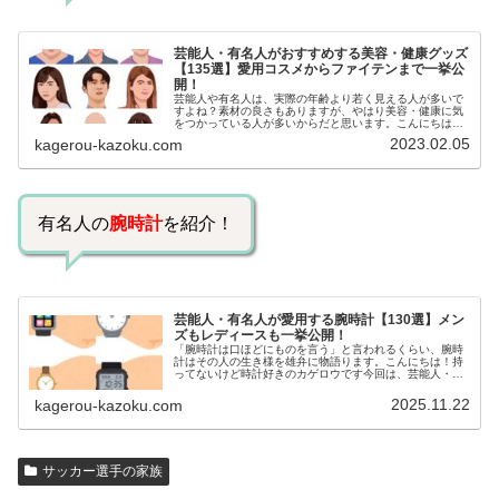
芸能人・有名人がおすすめする美容・健康グッズ
【135選】愛用コスメからファイテンまで一挙公
開！
芸能人や有名人は、実際の年齢より若く見える人が多いで
すよね？素材の良さもありますが、やはり美容・健康に気
をつかっている人が多いからだと思います。こんにちは！
カゲロウです芸能人たちは、どんな方法で若返りを図って
2023.02.05
kagerou-kazoku.com
いるのでしょうか？今回は、芸能人…
有名人の
腕時計
を紹介！
芸能人・有名人が愛用する腕時計【130選】メン
ズもレディースも一挙公開！
「腕時計は口ほどにものを言う」と言われるくらい、腕時
計はその人の生き様を雄弁に物語ります。こんにちは！持
ってないけど時計好きのカゲロウです今回は、芸能人・有
名人の腕時計をご紹介し、その人となりに思いを寄せたい
と思います。見たいページをクリッ…
2025.11.22
kagerou-kazoku.com
サッカー選手の家族