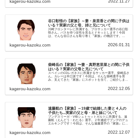
2022.11.27
kagerou-kazoku.com
谷口彰悟の【家族】～妻・泉里香との間に子供は
いる？実家の父と母、姉と兄について
川崎フロンターレに所属する、プロサッカー選手の谷口彰
悟さん。バスを待つ女性を見るとドキッとします！今回
は、そんな谷口さんを取り巻く『家族』の物語です。
名 前：谷口彰悟（たにぐち・しょうご）生年月日：
1991年〈平成3年〉7月15日身 長...
2026.01.31
kagerou-kazoku.com
柴崎岳の【家族】〜妻・真野恵里菜との間に子供
はいる？実家の父母と兄について
スペインのCDレガネスに所属するサッカー選手、柴崎岳さ
ん。カレーは辛口派です！今回は、そんな柴崎選手を育
み、支えてきた『家族』にスポットを当て、ご紹介しま
す。名 前：柴崎岳（しばさき・がく）生年月日：1992
年〈平成4年〉5月28日身 ...
2022.12.05
kagerou-kazoku.com
遠藤航の【家族】～19歳で結婚した妻と４人の
子供たち...実家の父と母・弟と妹について
ブンデスリーガ・VfBシュトゥットガルトに所属する、遠
藤航（えんどう・わたる）選手。２年連続でブンデのデュ
エルキングです！今回は、そんな遠藤選手の『家族』にス
ポットを当て、ご紹介します。名 前：遠藤航（えんど
う・わたる）生年月日：1993...
2022.12.07
kagerou-kazoku.com