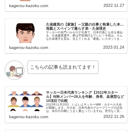
す。名 前：町野修斗（まちの・しゅうと）生年月日：
1999年〈平成11年〉9月30...
2022.11.27
kagerou-kazoku.com
久保建英の【家族】～父親の仕事と執筆した本…
母親とスペインで暮らす弟・久保瑛史
サッカーの名門バルセロナ出身で、日本代表にも名を連ね
る、久保建英選手。夢は宇宙飛行士でした！今回は、そん
な久保選手を育み、支えてくれる『家族』にスポットを当
て、ご紹介します。名 前：久保建英（くぼ・たけふ
さ）生年月日：2001年〈平成13...
2023.01.24
kagerou-kazoku.com
こちらの記事も読まれてます！
サッカー日本代表ランキング【2022年カター
ル】W杯メンバー26人を年齢、身長、血液型など
10項目で比較
2022年11月20日、いよいよサッカーW杯・カタール大会
が開幕します。今大会、日本代表のグループリーグの試合
は、休日や日曜にうまく重なっていますね。苦労なく見れ
そうです！今回は、ワールドカップ開催を記念して、日本
2022.11.26
kagerou-kazoku.com
代表メンバー26人のランキ...