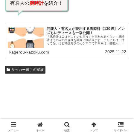
有名人の
腕時計
を紹介！
芸能人・有名人が愛用する腕時計【130選】メン
ズもレディースも一挙公開！
「腕時計は口ほどにものを言う」と言われるくらい、腕時
計はその人の生き様を雄弁に物語ります。こんにちは！持
ってないけど時計好きのカゲロウです今回は、芸能人・有
名人の腕時計をご紹介し、その人となりに思いを寄せたい
と思います。見たいページをクリッ…
2025.11.22
kagerou-kazoku.com
サッカー選手の家族
メニュー
ホーム
検索
トップ
サイドバー