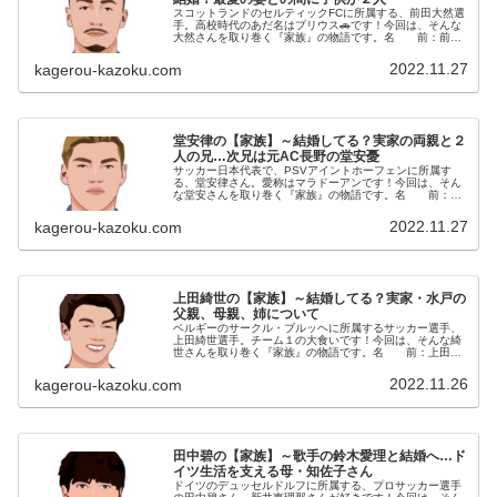
スコットランドのセルティックFCに所属する、前田大然選
手。高校時代のあだ名はプリウス🚗です！今回は、そんな
大然さんを取り巻く『家族』の物語です。名 前：前田
大然（まえだ・だいぜん）生年月日：1997年〈平成9年〉
10月20日身長体重：17...
2022.11.27
kagerou-kazoku.com
堂安律の【家族】～結婚してる？実家の両親と２
人の兄…次兄は元AC長野の堂安憂
サッカー日本代表で、PSVアイントホーフェンに所属す
る、堂安律さん。愛称はマラドーアンです！今回は、そん
な堂安さんを取り巻く『家族』の物語です。名 前：堂
安律（どうあん・りつ）生年月日：1998年〈平成10年〉6
月16日身長体重：172c...
2022.11.27
kagerou-kazoku.com
上田綺世の【家族】～結婚してる？実家・水戸の
父親、母親、姉について
ベルギーのサークル・ブルッヘに所属するサッカー選手、
上田綺世選手。チーム１の大食いです！今回は、そんな綺
世さんを取り巻く『家族』の物語です。名 前：上田綺
世（うえだ・あやせ）生年月日：1998年〈平成10年〉8月
28日身長体重：182cm...
2022.11.26
kagerou-kazoku.com
田中碧の【家族】～歌手の鈴木愛理と結婚へ…ド
イツ生活を支える母・知佐子さん
ドイツのデュッセルドルフに所属する、プロサッカー選手