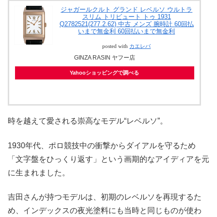
ジャガールクルト グランド レベルソ ウルトラ
スリム トリビュート トゥ 1931
Q2782521(277.2.62) 中古 メンズ 腕時計 60回払
いまで無金利 60回払いまで無金利
posted with
カエレバ
GINZA RASIN ヤフー店
Yahooショッピングで調べる
時を越えて愛される崇高なモデル“レベルソ”。
1930年代、ポロ競技中の衝撃からダイアルを守るため
「文字盤をひっくり返す」という画期的なアイディアを元
に生まれました。
吉田さんが持つモデルは、初期のレベルソを再現するた
め、インデックスの夜光塗料にも当時と同じものが使わ