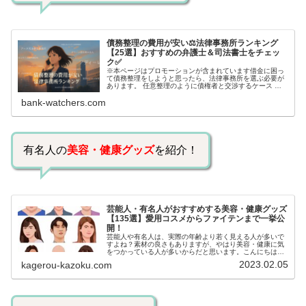
債務整理の費用が安い⚖️法律事務所ランキング
【25選】おすすめの弁護士＆司法書士をチェッ
ク✅
※本ページはプロモーションが含まれています借金に困っ
て債務整理をしようと思ったら、法律事務所を選ぶ必要が
あります。 任意整理のように債権者と交渉するケース 自
己破産のように裁判所が関係するケースいずれも専門家の
bank-watchers.com
知識と経験が必要だからです。で…
有名人の
美容・健康グッズ
を紹介！
芸能人・有名人がおすすめする美容・健康グッズ
【135選】愛用コスメからファイテンまで一挙公
開！
芸能人や有名人は、実際の年齢より若く見える人が多いで
すよね？素材の良さもありますが、やはり美容・健康に気
をつかっている人が多いからだと思います。こんにちは！
カゲロウです芸能人たちは、どんな方法で若返りを図って
2023.02.05
kagerou-kazoku.com
いるのでしょうか？今回は、芸能人…