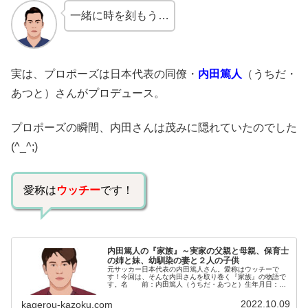
一緒に時を刻もう…
実は、プロポーズは日本代表の同僚・
内田篤人
（うちだ・
あつと）さんがプロデュース。
プロポーズの瞬間、内田さんは茂みに隠れていたのでした
(^_^;)
愛称は
ウッチー
です！
内田篤人の『家族』～実家の父親と母親、保育士
の姉と妹、幼馴染の妻と２人の子供
元サッカー日本代表の内田篤人さん。愛称はウッチーで
す！今回は、そんな内田さんを取り巻く『家族』の物語で
す。名 前：内田篤人（うちだ・あつと）生年月日：
1988年〈昭和63年〉3月27日身長体重：176cm/62kg血液
型 ：O型出身地 ：...
2022.10.09
kagerou-kazoku.com