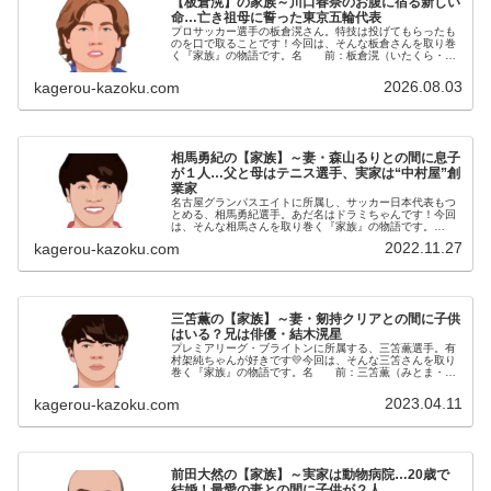
【板倉滉】の家族～川口春奈のお腹に宿る新しい
命…亡き祖母に誓った東京五輪代表
プロサッカー選手の板倉滉さん。特技は投げてもらったも
のを口で取ることです！今回は、そんな板倉さんを取り巻
く『家族』の物語です。名 前：板倉滉（いたくら・こ
う）生年月日：1997年〈平成9年〉1月27日身 長：
186cm血液型 ：A型家族...
2026.08.03
kagerou-kazoku.com
相馬勇紀の【家族】～妻・森山るりとの間に息子
が１人…父と母はテニス選手、実家は“中村屋”創
業家
名古屋グランパスエイトに所属し、サッカー日本代表もつ
とめる、相馬勇紀選手。あだ名はドラミちゃんです！今回
は、そんな相馬さんを取り巻く『家族』の物語です。
名 前：相馬勇紀（そうま・ゆうき）生年月日：1997年
2022.11.27
kagerou-kazoku.com
〈平成9年〉2月25日身長体重：...
三笘薫の【家族】～妻・剱持クリアとの間に子供
はいる？兄は俳優・結木滉星
プレミアリーグ・ブライトンに所属する、三笘薫選手。有
村架純ちゃんが好きです💛今回は、そんな三笘さんを取り
巻く『家族』の物語です。名 前：三笘薫（みとま・か
おる）生年月日：1997年〈平成9年〉5月20日身長体重：
178cm/73kg血液型...
2023.04.11
kagerou-kazoku.com
前田大然の【家族】～実家は動物病院…20歳で
結婚！最愛の妻との間に子供が２人