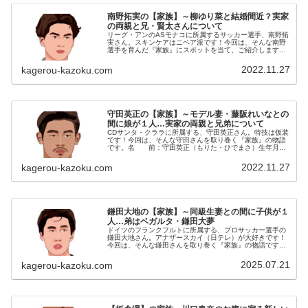
南野拓実の【家族】～柳ゆり菜と結婚間近？実家
の両親と兄・賢太さんについて
リーグ・アンのASモナコに所属するサッカー選手、南野拓
実さん。スキンケアはニベア派です！今回は、そんな南野
選手を育んだ『家族』にスポットを当て、ご紹介します。
名 前：南野拓実（みなみの・たくみ）生年月日：1995
年〈平成7年〉1月16日身...
2022.11.27
kagerou-kazoku.com
守田英正の【家族】～モデル妻・藤阪れいなとの
間に娘が１人…実家の両親と兄弟について
CDサンタ・クララに所属する、守田英正さん。特技は仮装
です！今回は、そんな守田さんを取り巻く『家族』の物語
です。名 前：守田英正（もりた・ひでまさ）生年月
日：1995年〈平成7年〉5月10日身 長：177cm血液
型 ：A型 出身地 ：大...
2022.11.27
kagerou-kazoku.com
鎌田大地の【家族】～同級生妻との間に子供が１
人…弟はベガルタ・鎌田大夢
ドイツのフランクフルトに所属する、プロサッカー選手の
鎌田大地さん。アナザースカイ（日テレ）が大好きです！
今回は、そんな鎌田さんを取り巻く『家族』の物語です。
名 前：鎌田大地（かまだ・だいち）生年月日：1996年
〈平成8年〉8月5日身 長...
2025.07.21
kagerou-kazoku.com