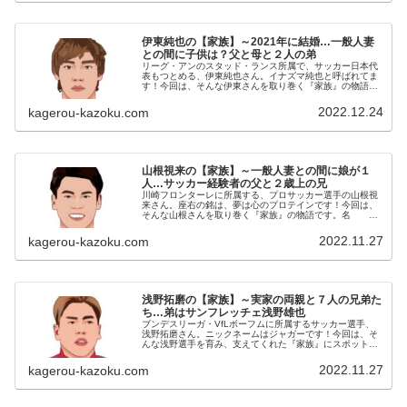
伊東純也の【家族】～2021年に結婚…一般人妻
との間に子供は？父と母と２人の弟
リーグ・アンのスタッド・ランス所属で、サッカー日本代
表もつとめる、伊東純也さん。イナズマ純也と呼ばれてま
す！今回は、そんな伊東さんを取り巻く『家族』の物語で
す。名 前：伊東純也（いとう・じゅんや）生年月日：
1993年〈平成5年〉3月9日身...
2022.12.24
kagerou-kazoku.com
山根視来の【家族】～一般人妻との間に娘が１
人…サッカー経験者の父と２歳上の兄
川崎フロンターレに所属する、プロサッカー選手の山根視
来さん。座右の銘は、夢は心のプロテインです！今回は、
そんな山根さんを取り巻く『家族』の物語です。名
前：山根視来（やまね・みき）生年月日：1993年〈平成5
年〉12月22日身 長：17...
2022.11.27
kagerou-kazoku.com
浅野拓磨の【家族】～実家の両親と７人の兄弟た
ち…弟はサンフレッチェ浅野雄也
ブンデスリーガ・VfLボーフムに所属するサッカー選手、
浅野拓磨さん。ニックネームはジャガーです！今回は、そ
んな浅野選手を育み、支えてくれた『家族』にスポットを
当て、ご紹介します。 名 前：浅野拓磨（あさの・たく
ま）生年月日：1994年〈平...
2022.11.27
kagerou-kazoku.com