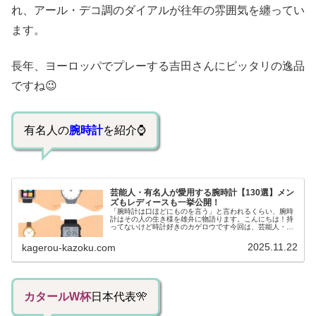
れ、アール・デコ調のダイアルが往年の雰囲気を纏ってい
ます。
長年、ヨーロッパでプレーする吉田さんにピッタリの逸品
ですね😉
有名人の
腕時計
を紹介⌚
芸能人・有名人が愛用する腕時計【130選】メン
ズもレディースも一挙公開！
「腕時計は口ほどにものを言う」と言われるくらい、腕時
計はその人の生き様を雄弁に物語ります。こんにちは！持
ってないけど時計好きのカゲロウです今回は、芸能人・有
名人の腕時計をご紹介し、その人となりに思いを寄せたい
と思います。見たいページをクリッ...
2025.11.22
kagerou-kazoku.com
カタールW杯
日本代表🎌