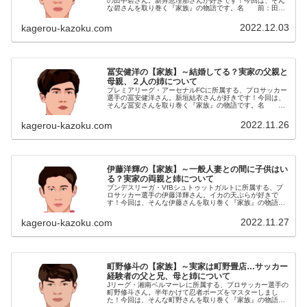
の田中碧さん。新井恵理那さんが好きです！今回は、そん
な碧さんを取り巻く『家族』の物語です。名 前：田中
碧（たなか・あお）生年月日：1998年〈平成10年〉9月10
日身 長：180cm血...
2022.12.03
kagerou-kazoku.com
冨安健洋の【家族】～結婚してる？実家の父親と
母親、２人の姉について
プレミアリーグ・アーセナルFCに所属する、プロサッカー
選手の冨安健洋さん。新垣結衣さんが好きです！今回は、
そんな冨安さんを取り巻く『家族』の物語です。名
前：冨安健洋（とみやす・たけひろ）生年月日：1998年
〈平成10年〉11月5日身 ...
2022.11.26
kagerou-kazoku.com
伊藤洋輝の【家族】～一般人妻との間に子供はい
る？実家の両親と姉について
ブンデスリーガ・VfBシュトゥットガルトに所属する、プ
ロサッカー選手の伊藤洋輝さん。イカの天ぷらが好きで
す！今回は、そんな伊藤さんを取り巻く『家族』の物語で
す。名 前：伊藤洋輝（いとう・ひろき）生年月日：
1999年〈平成11年〉5月12日...
2022.11.27
kagerou-kazoku.com
町野修斗の【家族】～実家は町野畳店…サッカー
経験者の父と兄、母と姉について
Jリーグ・湘南ベルマーレに所属する、プロサッカー選手の
町野修斗さん。半年かけて忍者ポーズをマスターしまし
た！今回は、そんな町野さんを取り巻く『家族』の物語で