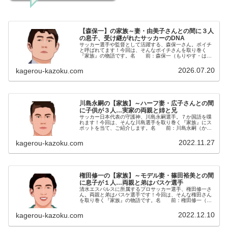
【森保一】の家族～妻・由美子さんとの間に３人
の息子、受け継がれたサッカーのDNA
サッカー選手や監督として活躍する、森保一さん。ポイチ
と呼ばれてます！今回は、そんなポイチさんを取り巻く
『家族』の物語です。名 前：森保一（もりやす・はじ
め）生年月日：1968年〈昭和43年〉8月23日身 長：
174cm出身地 ：長崎県長...
2026.07.20
kagerou-kazoku.com
川島永嗣の【家族】～ハーフ妻・広子さんとの間
に子供が３人…実家の両親と姉と兄
サッカー日本代表の守護神、川島永嗣選手。７か国語を喋
れます！今回は、そんな川島選手を取り巻く『家族』にス
ポットを当て、ご紹介します。名 前：川島永嗣（かわ
しま・えいじ）生年月日：1983年〈昭和58年〉3月20日
身 長：185cm血液型...
2022.11.27
kagerou-kazoku.com
権田修一の【家族】～モデル妻・篠田裕美との間
に息子が１人…両親と弟はバスケ選手
清水エスパルスに所属するプロサッカー選手、権田修一さ
ん。両親と弟はバスケ選手です！今回は、そんな権田さん
を取り巻く『家族』の物語です。名 前：権田修一（ご
んだ・しゅういち）生年月日：1989年〈平成元年〉3月3
日身 長：187cm血液型...
2022.12.10
kagerou-kazoku.com