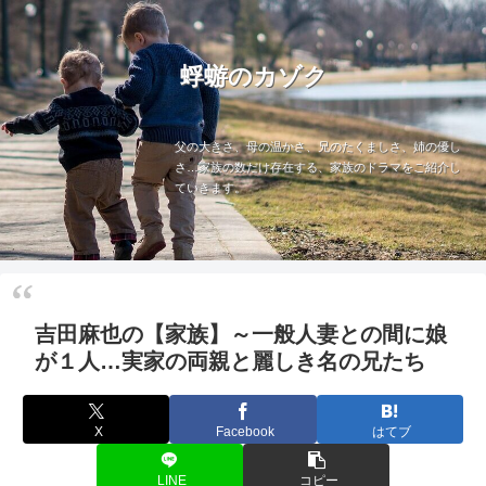
蜉蝣のカゾク
父の大きさ、母の温かさ、兄のたくましさ、姉の優し
さ…家族の数だけ存在する、家族のドラマをご紹介し
ていきます。
吉田麻也の【家族】～一般人妻との間に娘
が１人…実家の両親と麗しき名の兄たち
X
Facebook
はてブ
LINE
コピー