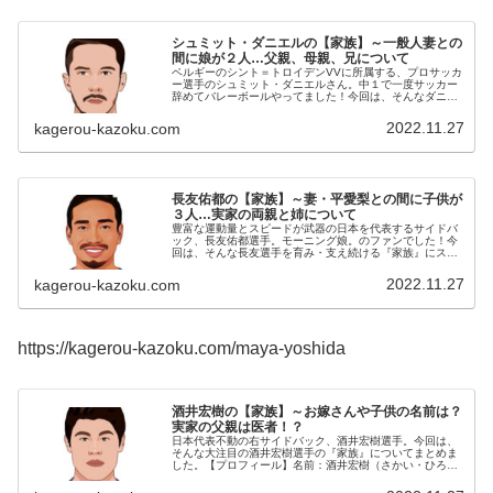
シュミット・ダニエルの【家族】～一般人妻との
間に娘が２人…父親、母親、兄について
ベルギーのシント＝トロイデンVVに所属する、プロサッカ
ー選手のシュミット・ダニエルさん。中１で一度サッカー
辞めてバレーボールやってました！今回は、そんなダニエ
ルさんを取り巻く『家族』の物語です。名 前：シュミ
ット・ダニエル（SCHMIDT...
2022.11.27
kagerou-kazoku.com
長友佑都の【家族】～妻・平愛梨との間に子供が
３人…実家の両親と姉について
豊富な運動量とスピードが武器の日本を代表するサイドバ
ック、長友佑都選手。モーニング娘。のファンでした！今
回は、そんな長友選手を育み・支え続ける『家族』にスポ
ットを当て、ご紹介します。名 前：長友佑都（ながと
も・ゆうと）生年月日：1986年...
2022.11.27
kagerou-kazoku.com
https://kagerou-kazoku.com/maya-yoshida
酒井宏樹の【家族】～お嫁さんや子供の名前は？
実家の父親は医者！？
日本代表不動の右サイドバック、酒井宏樹選手。今回は、
そんな大注目の酒井宏樹選手の『家族』についてまとめま
した。【プロフィール】名前：酒井宏樹（さかい・ひろ
き）生年月日：1990年4月12日身長：185cm体重：75kg
利き足：右足◆お嫁さん...